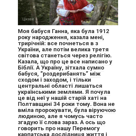
Цікаве
0
Моя бабуся Ганна, яка була 1912
року народження, казала мені,
трирічній: все почнеться в з
України, але потім велика третя
світова станеться через релігію.
Казала, що про це все написано у
Біблії. А Україну, зітхала сумно
бабуся, “роздерибанять” між
сходом і заходом, і тільки
центральні області лишаться
українськими землями. Я почула
це від неї у нашій старій хаті на
Полтавщині 34 роки тому. Вона не
вміла пророкувати, була віруючою
людиною, але я чомусь часто
згадую її слова зараз. А ось що
говорить про нашу Перемогу
карпатська дослідниця життя і