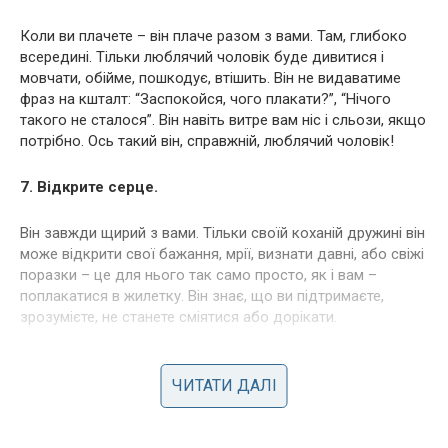
Коли ви плачете – він плаче разом з вами. Там, глибоко
всередині. Тільки люблячий чоловік буде дивитися і
мовчати, обійме, пошкодує, втішить. Він не видаватиме
фраз на кшталт: “Заспокойся, чого плакати?”, “Нічого
такого не сталося”. Він навіть витре вам ніс і сльози, якщо
потрібно. Ось такий він, справжній, люблячий чоловік!
7. Відкрите серце.
Він завжди щирий з вами. Тільки своїй коханій дружині він
може відкрити свої бажання, мрії, визнати давні, або свіжі
поразки – це для нього так само просто, як і вам –
поплакатися в жилетку. Він знає, що ви підтримаєте,
зрозумієте, не станете сміятися або дорікати.
Якщо цю статтю читають чоловіки, але у вашій родині
немає таких стосуків, то зрозумійте, що все ще не пізно
ЧИТАТИ ДАЛІ
налагодити. Просто довіртеся своїй жінці, і тоді все піде
зовсім по-іншому. Чисто, щиро, з любов’ю.