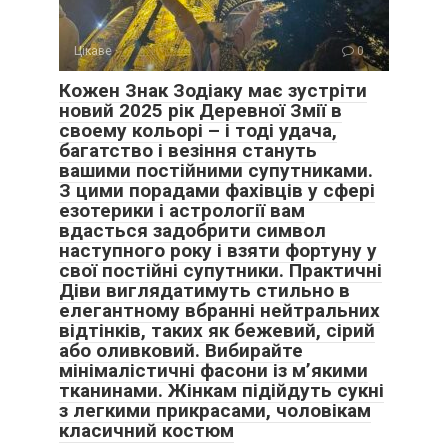
Цікаве
0
Кожен Знак Зодіаку має зустріти
новий 2025 рік Деревної Змії в
своему кольорі – і тоді удача,
багатство і везіння стануть
вашими постійними супутниками.
З цими порадами фахівців у сфері
езотерики і астрології вам
вдасться задобрити символ
наступного року і взяти фортуну у
свої постійні супутники. Практичні
Діви виглядатимуть стильно в
елегантному вбранні нейтральних
відтінків, таких як бежевий, сірий
або оливковий. Вибирайте
мінімалістичні фасони із м’якими
тканинами. Жінкам підійдуть сукні
з легкими прикрасами, чоловікам
класичний костюм