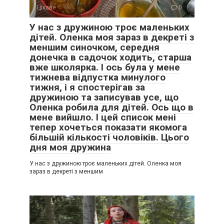
Цікаве
0
У нас з дружиною троє маленьких
дітей. Оленка моя зараз в декреті з
меншим синочком, середня
донечка в садочок ходить, старша
вже школярка. І ось була у мене
тижнева відпустка минулого
тижня, і я спостерігав за
дружиною та записував усе, що
Оленка робила для дітей. Ось що в
мене вийшло. І цей список мені
тепер хочеться показати якомога
більшій кількості чоловіків. Цього
дня моя дружина
У нас з дружиною троє маленьких дітей. Оленка моя
зараз в декреті з меншим