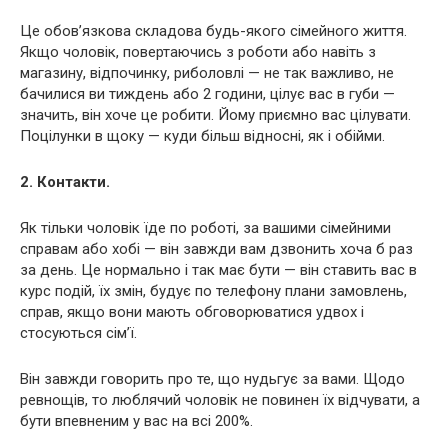
Це обов’язкова складова будь-якого сімейного життя.
Якщо чоловік, повертаючись з роботи або навіть з
магазину, відпочинку, риболовлі — не так важливо, не
бачилися ви тиждень або 2 години, цілує вас в губи —
значить, він хоче це робити. Йому приємно вас цілувати.
Поцілунки в щоку — куди більш відносні, як і обійми.
2. Контакти.
Як тільки чоловік їде по роботі, за вашими сімейними
справам або хобі — він завжди вам дзвонить хоча б раз
за день. Це нормально і так має бути — він ставить вас в
курс подій, їх змін, будує по телефону плани замовлень,
справ, якщо вони мають обговорюватися удвох і
стосуються сім’ї.
Він завжди говорить про те, що нудьгує за вами. Щодо
ревнощів, то люблячий чоловік не повинен їх відчувати, а
бути впевненим у вас на всі 200%.