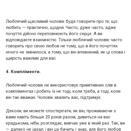
Люблячий щасливий чоловік буде говорити про те, що
любить — практично, щодня. Часто, дуже часто, адже
почуття дійсно переповнюють його серце. А ви
відповідаєте взаємністю. Тільки люблячий чоловік часто
говорить про свою любов не тому, що в його почуттях
нічого не змінилося, а тому, що він впевнений, як ці слова і
щирість важливі для вас.
4. Компліменти.
Люблячий чоловік не використовує примітивних слів в
компліментах і робить їх не тоді, коли треба, а тоді, коли
він так вважає. Чоловік хвалить вас, підтримує.
Деколи, ви можете спостерігати, як він, проживаючи з
вами навіть більше 20 років разом, дивиться на вас
крадькома, ніби, розглядає, вивчає уже в який раз. Так, ви
— далеко не ідеал, і він це бачить і знає, але його любов