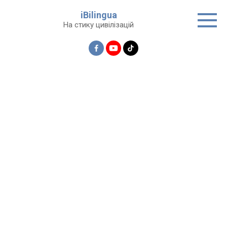
Перейти
iBilingua
до
На стику цивілізацій
вмісту