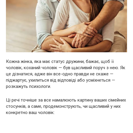
Кожна жінка, яка має статус дружини, бажає, щоб її
чоловік, коханий чоловік — був щасливий поруч з нею. Як
це дізнатися, адже він все-одно правди не скаже —
піджартує, ухилиться від відповіді або усміхнеться —
розкажуть психологи.
Ці речі точніше за все намалюють картину ваших сімейних
стосунків, а саме, продемонструють, чи щасливий у них
конкретно ваш чоловік: