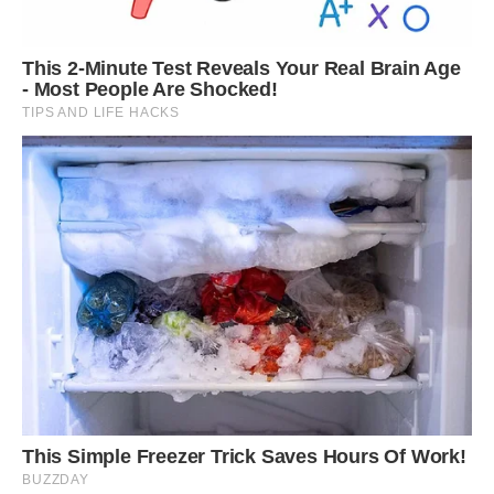
був абсолютно тверезий, але чомусь плакав …
А коли з того кінця проводу йому повідомили: «У вас син,
3600 50 см!», Довго сидів нерухомо і дивився прямо
перед собою.
Цей малюк осяяв наш будинок світлом з самого першого
свого дня, він повернув туди мир і спокій, на довгі роки
став тим центром тяжіння, який утримував всіх разом,
поруч, в одній упряжці, тому що, як говорив кіт Матроскін:
«Спільна праця, вона об’єднує ». Ми всі ніби потрудилися,
щоб виростити цього хлопчика.