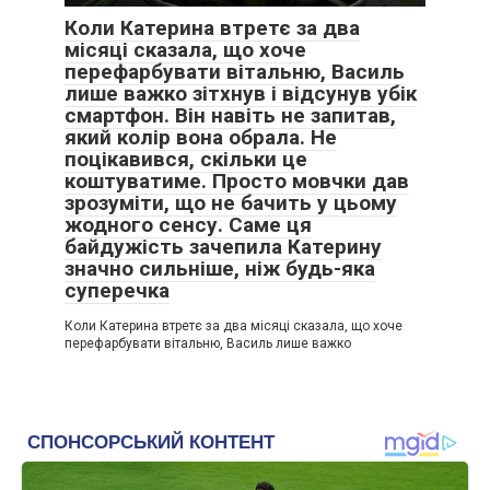
Коли Катерина втретє за два
місяці сказала, що хоче
перефарбувати вітальню, Василь
лише важко зітхнув і відсунув убік
смартфон. Він навіть не запитав,
який колір вона обрала. Не
поцікавився, скільки це
коштуватиме. Просто мовчки дав
зрозуміти, що не бачить у цьому
жодного сенсу. Саме ця
байдужість зачепила Катерину
значно сильніше, ніж будь-яка
суперечка
Коли Катерина втретє за два місяці сказала, що хоче
перефарбувати вітальню, Василь лише важко