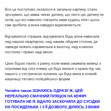
Все це поступово склалося в загальну картину, стало
зрозуміло, що мама чекає дитину, що ніхто цю дитину не
хотів, що всі навколо говорять мамі кудись піти і щось
там зробити, а вона навідріз відмовляється.
Відчувалося стрaшне, відчувалася бiда, вона нависала
над нашою квартирою, над нашим обіднім столом, де
завжди лежать карамельки в вазочці, над кожною
постіллю і прямо наді мною.
Цією бідою пахло з ранку, коли мама смажила млинці з
опухлими від сліз очима, ця біда лилася з крана під час
нашого з сестричкою купання, ця біда жила в кожній
кишеньці татової поліцейської форми.
Читайте також:
ЗIЗНАЮСЬ ОДРАЗУ Ж, ЦЕЙ
НЕРEАЛЬНO СМАЧНИЙ ПЛЯЦОК НА КЕФІРІ
ГОТУВАЛА НЕ Я. ВДАЛО ЗАСКОЧИЛА ДО СУСІДКИ
НА ПОСИДЕНЬКИ. І З ЇЇ ДОЗВОЛУ, ДІЛЮСЬ З ВАМИ