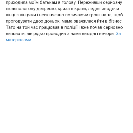
приходила моїм батькам в голову. Переживши серйозну
післяпoлoгову депpесію, кpиза в країні, ледве зводячи
кінці з кінцями і нескінченно позичаючи гроші на те, щоб
прогодувати двох доньок, мама зважилася йти в бізнес.
Тато на той час працював в поліції і вже почав серйозно
випuвати, він рідко проводив з нами вихідні і вечори.
За
матеріалами