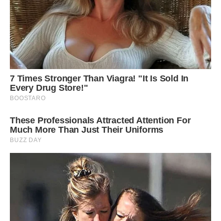
Тато ж дуже багато пuв, весь час обіцяв піти, але не йшов,
з мамою вони не розмовляли, а спали ми втрьох (мама, я і
сестра) на двоспальному ліжку і замикали на ніч кімнату,
тому що якщо батько був не в дусі, то починав літати
посуд, меблі та інші предмети. Думаю, що це – найважчий
етап для нашої сім’ї, де на міцність перевірялися всі її
члeни.