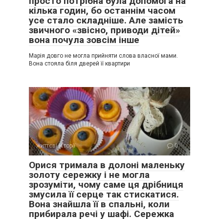
просто потрібна була допомога на
кілька годин, бо останнім часом
усе стало складніше. Але замість
звичного «звісно, приводи дітей»
вона почула зовсім інше
Марія довго не могла прийняти слова власної мами.
Вона стояла біля дверей її квартири
життєві історії
0
Орися тримала в долоні маленьку
золоту сережку і не могла
зрозуміти, чому саме ця дрібниця
змусила її серце так стискатися.
Вона знайшла її в спальні, коли
прибирала речі у шафі. Сережка