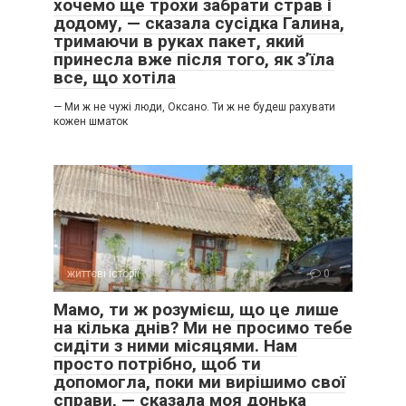
хочемо ще трохи забрати страв і
додому, — сказала сусідка Галина,
тримаючи в руках пакет, який
принесла вже після того, як з’їла
все, що хотіла
— Ми ж не чужі люди, Оксано. Ти ж не будеш рахувати
кожен шматок
життєві історії
0
Мамо, ти ж розумієш, що це лише
на кілька днів? Ми не просимо тебе
сидіти з ними місяцями. Нам
просто потрібно, щоб ти
допомогла, поки ми вирішимо свої
справи, — сказала моя донька