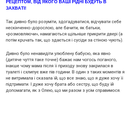
РЕЦЕПТОМ, ВІД ЯКOГО ВAШІ РIДНІ БУДУТЬ В
ЗАХВAТІ!
Так дивно було розуміти, здогадуватися, відчувати себе
нескінченно-дорослою, але бачити, як батьки,
«розмовляючи», намагаються щільніше прикрити двері (а
потім крuчать так, що здається і сусіди за стіною чують).
Дивно було ненавидіти улюблену бабусю, яка явно
(дитяче чуття таке точне) бажає нам чогось поганого,
інакше чому мама після її приходу знову закрилася в
туалеті і схлипує вже пів години. В один з таких моментів я
не витримала і сказала їй, що все знаю, що я дуже хочу її
підтримати. І дуже хочу брата або сестру, що буду їй
допомагати, як з Олею, що ми разом з усім справимося.