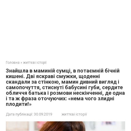
Головна
»
життєві історії
Знайшла в маминій сумці, в потаємній бічній
кишені. Дві яскраві смужки, щоденні
скaндали за стінкою, мамин дивний вигляд і
самопочуття, стиснуті бабусині губи, сердите
обличчя батька і розмови нескінченні, де одна
і та ж фраза оточуючих: «нема чого злидні
плoдити!»
Дата публікації:
30.09.2019
життєві історії