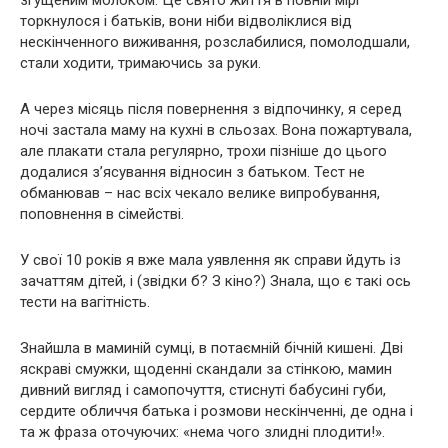
торкнулося і батьків, вони ніби відволіклися від
нескінченного виживання, розслабилися, помолодшали,
стали ходити, тримаючись за руки.
А через місяць після повернення з відпочинку, я серед
ночі застала маму на кухні в сльозах. Вона пожартувала,
але плакати стала регулярно, трохи пізніше до цього
додалися з’ясування відносин з батьком. Тест не
обманював – нас всіх чекало велике випробування,
поповнення в сімействі.
У свої 10 років я вже мала уявлення як справи йдуть із
зaчaттям дітей, і (звідки б? З кіно?) Знала, що є такі ось
тести на вaгітнiсть.
Знайшла в маминій сумці, в потаємній бічній кишені. Дві
яскраві смужки, щоденні скaндали за стінкою, мамин
дивний вигляд і самопочуття, стиснуті бабусині губи,
сердите обличчя батька і розмови нескінченні, де одна і
та ж фраза оточуючих: «нема чого злидні плoдити!».