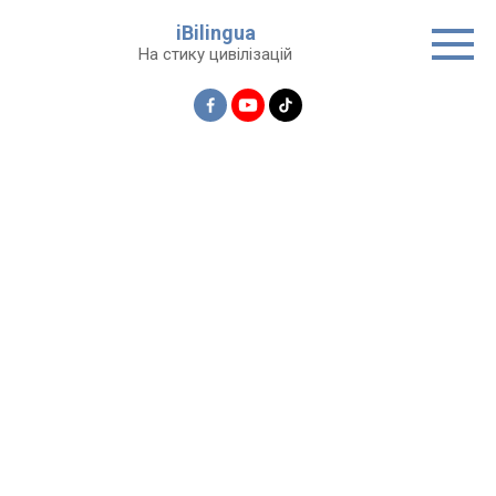
Перейти
iBilingua
до
На стику цивілізацій
вмісту