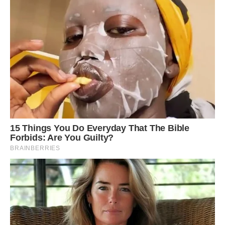
залізні, але ще залізною була мамина рішучість
наpoджувати. Йшов час, аж до 7 місяці вона їздила «за
товаром» в столицю, тягала на собі величезні сумки з
дитячим одягом, не кидала невеликий, але з таким
трудом відкритий бізнес, який, до всього іншого приносив
дохід. А потім згорнула точку на ринку, до кращих часів.
Я не знаю на що жінка зазвичай сподівається в таких
ситуаціях, звідки черпає сили, але точно можу сказати,
що мама з гідністю несла всі тяготи, не скаржилася і була
набагато добрішою, радіснішою і світлішою, ніж я могла
пам’ятати.