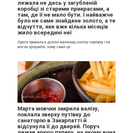
лежала не десь у загубленій
коробці зі старими прикрасами, а
там, де її не мало бути. І найважче
було не саме знайдене золото, а те
відчуття, яке вже кілька місяців
жило всередині неї
Орися тримала в долоні маленьку золоту сережку і не
могла зрозуміти, чому саме ця
життєві історії
0
Марта мовчки закрила валізу,
поклала зверху путівку до
санаторію в Закарпатті й
відсунула її до дверей. Поруч
лежав аркуш паперу, на якому вона