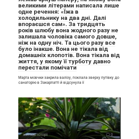
великими літерами написала лише
одне речення: «Їжа в
холодильнику на два дні. Далі
впораєшся сам». За тридцять
років шлюбу вона жодного разу не
залишала чоловіка самого довше,
ніж на одну ніч. Та цього разу все
було інакше. Вона не тікала від
домашніх клопотів. Вона тікала від
життя, у якому її турботу давно
перестали помічати
Марта мовчки закрила валізу, поклала зверху путівку до
санаторію в Закарпатті й відсунула її
життєві історії
0