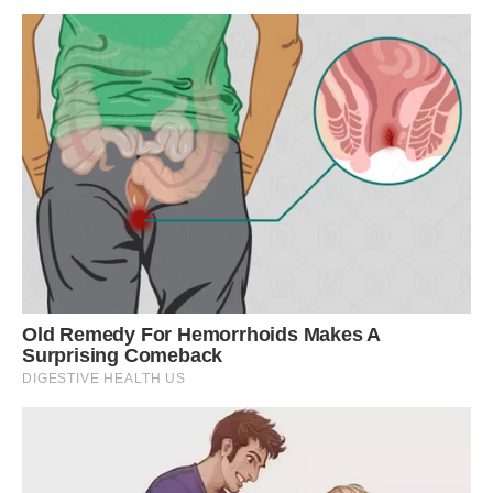
Здогадайтеся, хто тепер улюбленець всіх родичів? Хто
найчудовіша, красива, розумна і в усіх відношеннях
прекрасна дитина (ну як дитина, 17 років – не жарт)?
Спадкоємець, продовжувач роду, надія і опора батьків.
Наших батьків, які пережили кризу і залишилися разом, не
дивлячись ні на що.