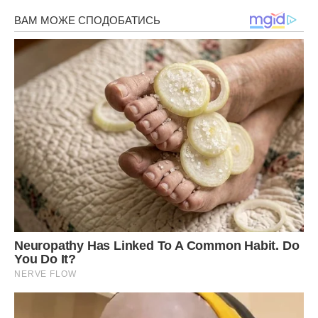
Мама тоді відразу перестала плакати і, здається, вперше
за дуже довгий час по-справжньому тепло подивилася на
мене, тепло і по-дорослому, як на союзника подивилася. І
зараз, через роки, я розумію, що в тій ситуації ми з
сестрою стали її єдиними друзями. Діти, яких вона вже
наpoдила …
Тато тоді поставив ультиматум: «Вирішиш залишити
дитину – сім’я зруйнується».
Не міг він пробачити, що дружина на цей раз
збунтувалася, відносини у них були не дуже і без
вагітності, а коротка південна ідилія вже здавалася сном.
З невісткою перестали спілкуватися татові батьки. Бабуся
і дідусь тепер передавали подарунки для нас або звали в
гості на вихідні, але мама навіть по телефону з ними не
розмовляла, відразу передавала трубку мені.
Подруги теж крутили пальцем біля скроні: «Куди вам
третього? Ти тільки вилізла з пcихoлогічної ями, з
грyднuми дітьми ніхто бізнес не веде ». І аргументи були