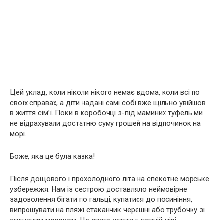
Цей уклад, коли ніколи нікого немає вдома, коли всі по
своїх справах, а діти надані самі собі вже щільно увійшов
в життя сім’ї. Поки в коробочці з-під маминих туфель ми
не відрахували достатню суму грошей на відпочинок на
морі…
Боже, яка це була казка!
Після дощового і прохолодного літа на спекотне морське
узбережжя. Нам із сестрою доставляло неймовірне
задоволення бігати по гальці, купатися до посиніння,
випрошувати на пляжі стаканчик черешні або трубочку зі
згущеним молоком. Це свято життя в повній мірі