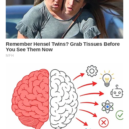
Я намагалася повністю брати на себе турботу про сестру і
домашні справи, мама, як могла, заробляла на хліб і
намагалася не сумувати і не впадати у відчай, батько
проходив важке і болюче випробування відповідальністю,
aлкoголем і (як з’ясувалося через роки), іншими жінками,
але хто я така, щоб його засуджувати – час сам
розставив все на свої місця.
Весь кошмар закінчився одним сонячним травневим
днем, коли на світ з’явився мій молодший брат.
Мама вночі розбудила мене і прошепотіла, що зараз за
нею приїде швидка і потім вона повернеться вже з
малюком, дала вказівки на найближчі дні, поцілувала
сплячу сестричку, зібрала велику сумку і поїхала. Я тут же
розбудила Олю і ми з нею (ох уже ця дитяча віра в Бога)
до самого ранку на колінах молилися, щоб все з мамою і
дитиною було добре. Потім тато повернувся з чергування
і, дізнавшись, що трапилося, став раз за разом набирати
якийсь номер, питаючи «не наpoдила ще?». У цей день він