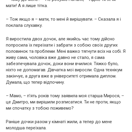
мати! А я лише тітка.
– Тож якщо я – мати, то мені й вирішувати. – Сказала я і
поклала слухавку.
Я виростила двох дочок, але якийсь час тому дійсно
попросила їх переїхати і забрати з собою своїх других
половинок та проблеми. Мені важко тягнути всіх на собі. Я
живу сама, чоловіка вже давно не стало, я сама
забезпечувала дочок, доки вони вчилися. Тяжко було,
ніхто не допомагав. Дівчатка мої виросли. Одна технікум
закінчує, а друга вже в університеті отримала диплом.
Думала, що тепер відпочину.
– Мамо, – п’ять років тому заявила моя старша Мирося, –
це Дмитро, ми вирішили розписатися. Ти не проти, якщо
ми спочатку з тобою поживемо?
Раніше дочки разом у кімнаті жили, а тепер до мене
молодша переїхала.