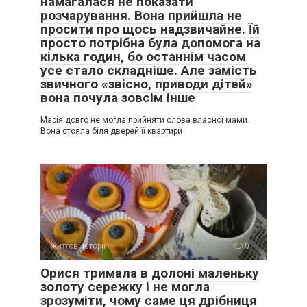
намагалася не показати
розчарування. Вона прийшла не
просити про щось надзвичайне. Їй
просто потрібна була допомога на
кілька годин, бо останнім часом
усе стало складніше. Але замість
звичного «звісно, приводи дітей»
вона почула зовсім інше
Марія довго не могла прийняти слова власної мами.
Вона стояла біля дверей її квартири
життєві історії
0
Орися тримала в долоні маленьку
золоту сережку і не могла
зрозуміти, чому саме ця дрібниця