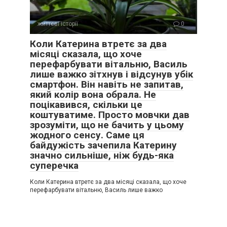
життєві історії
0
Коли Катерина втретє за два
місяці сказала, що хоче
перефарбувати вітальню, Василь
лише важко зітхнув і відсунув убік
смартфон. Він навіть не запитав,
який колір вона обрала. Не
поцікавився, скільки це
коштуватиме. Просто мовчки дав
зрозуміти, що не бачить у цьому
жодного сенсу. Саме ця
байдужість зачепила Катерину
значно сильніше, ніж будь-яка
суперечка
Коли Катерина втретє за два місяці сказала, що хоче
перефарбувати вітальню, Василь лише важко