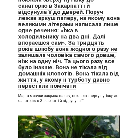
санаторію в Закарпатті й
відсунула її до дверей. Поруч
лежав аркуш паперу, на якому вона
великими літерами написала лише
одне речення: «Їжа в
холодильнику на два дні. Далі
впораєшся сам». За тридцять
років шлюбу вона жодного разу не
залишала чоловіка самого довше,
ніж на одну ніч. Та цього разу все
було інакше. Вона не тікала від
домашніх клопотів. Вона тікала від
життя, у якому її турботу давно
перестали помічати
Марта мовчки закрила валізу, поклала зверху путівку до
санаторію в Закарпатті й відсунула її