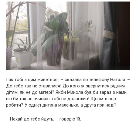
І як тобі з цим живеться!, – сказала по телефону Наталя. –
До тебе так не ставилися! До кого ж звернутися рідним
дітям, як не до матері? Якби Микола був би зараз з нами,
він би так не вчинив і тобі не дозволив! Що їм тепер
робити? У однієї дитина маленька, а друга при надії.
– Нехай до тебе йдуть, – говорю їй.