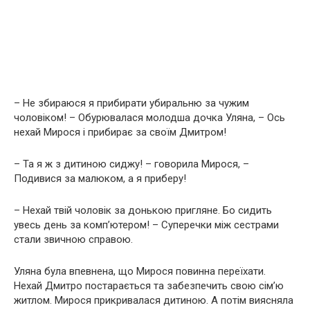
– Не збираюся я прибирати убиральню за чужим
чоловіком! – Обурювалася молодша дочка Уляна, – Ось
нехай Мирося і прибирає за своїм Дмитром!
– Та я ж з дитиною сиджу! – говорила Мирося, –
Подивися за малюком, а я приберу!
– Нехай твій чоловік за донькою пригляне. Бо сидить
увесь день за комп’ютером! – Суперечки між сестрами
стали звичною справою.
Уляна була впевнена, що Мирося повинна переїхати.
Нехай Дмитро постарається та забезпечить свою сім’ю
житлом. Мирося прикривалася дитиною. А потім виясняла