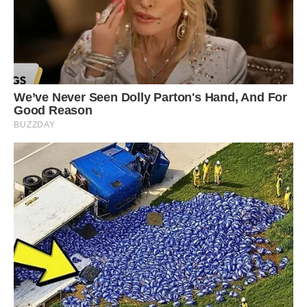
– У такому разі не бачити тобі онучки!
– А я коли приведу на світ, теж тобі дзвонити не стану! Як
можна дітей виганяти? А ще мати називається!
І Наталя на їхній бік встала: дзвонить мені, намагається
присоромити. Нагадує, що чоловік мене свого часу
годував і нічого не відмовляв.
– Тож тому й годував, що він мій чоловік! – Відповідаю їй,
– зате жили в моїй квартирі! Тепер у дочок свої чоловіки
є, ось і нехай дбають, годують і окреме житло шукають.
Хто мені помагав? Співчували, що важко двох дітей
утримувати? Це не допомога!