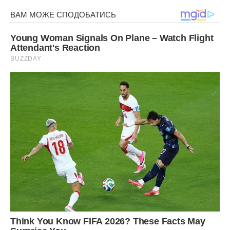
Хотілося перенести холодильник у свою кімнату та
повісити замок. Але там і так тісно було двом жити.
Повернулася одного дня з роботи, а на кухні сидить
Уляна з хлопцем.
– Мамо, знайомся, це Сергій! Він приїхав до Києва з
області. Ми вирішили розписатися, але трохи поживемо
тут.
– Де тут? – перепитую я.
– Тут, – показує вона довкола себе. – До речі, у тебе