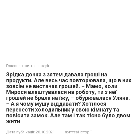
Головна
»
життєві історії
Зрідка дочка з зятем давала гроші на
продукти. Але весь час повторювала, що в них
зовсім не вистачає грошей. – Мамо, коли
Мирося влаштувалася на роботу, ти з неї
грошей не брала на їжу, – обурювалася Уляна.
– А я чому мушу віддавати? Хотілося
перенести холодильник у свою кімнату та
повісити замок. Але там і так тісно було двом
жити
Дата публікації:
28.10.2021
життєві історії