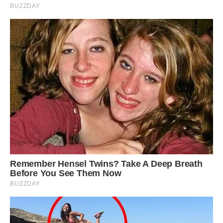
– Ми могли б і на кухні, але Дмитро ночами на кухні
вештається, а ми молоді. У кімнаті разом із тобою теж не
вийде.
І замовкла. Вирішила почекати, щоб я зрозуміла, що
потрібно їм кімнатою поступитися і на кухню переїхати.
Але надії доньки не справдилися.
– У вас два тижні, а потім переїжджайте. – Сказала я.
– Куди ж ми переїдемо? – здивувалася Мирося. – Це мій
будинок, я прописана у цій квартирі. Нехай Уляна і
переїжджає, поки дітей немає.