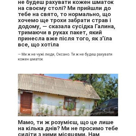
не будеш рахувати кожен шматок
на своєму столі? Ми прийшли до
тебе на свято, то нормально, що
хочемо ще трохи забрати страв і
додому, — сказала сусідка Галина,
тримаючи в руках пакет, який
принесла вже після того, як з’їла
все, що хотіла
— Ми ж не чужі люди, Оксано. Ти ж не будеш рахувати
кожен шматок
життєві історії
0
Мамо, ти ж розумієш, що це лише
на кілька днів? Ми не просимо тебе
сидіти з ними місяцями. Нам