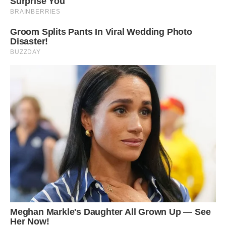
скоро з’явиться онук, а може, онучка.
– Ви хочете оселитися на кухні? – Запитую я і намагаюся
зберегти спокій.