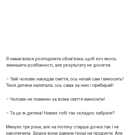
Я намагалася розподілити обов’язки, щоб хоч якось
зменшити розбіжності, але результату не досягла.
– Твій чоловік накидав сміття, ось нехай сам і виносить!
Твоя дитина наляпала, ось сама за нею і прибирай!
– Чоловік не повинен за всіма сміття виносити!
– Та це ж дитина! Невже тобі так складно забрати?
Минуло три роки, але на іпотеку старша дочка так і не
накопичила. Зрідка вони давали гроші на продукти. Але