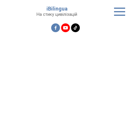
Перейти
iBilingua
до
На стику цивілізацій
вмісту