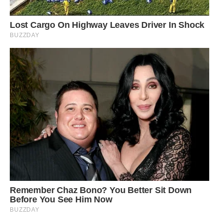
– Будешь одна на старості років! – сказала сестра мого
чоловіка.
Відповідати я їй не стала. Боюся, що до старості дочки
мене б і з кухні виселили. До речі, у мене скоро ювілей –
50 років. Життя продовжується!