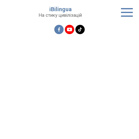
Перейти
iBilingua
до
На стику цивілізацій
вмісту