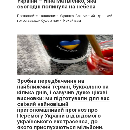
України – Ніна Матвієнко, яка
сьогодні полинула на небеса
Прощавайте, талановита Українко! Ваш чистий і дзвінкий
голос завжди буде з нами! Нехай вам
Україна
0
Зробив передбачення на
найближчий термін, буквально на
кілька днів, і озвучив дуже цікаві
висновки: ми підготували для вас
свіжий найновіший
приголомшливий прогноз про
Перемогу України від відомого
українського екстрасенса, до
якого прислухаються мільйони.