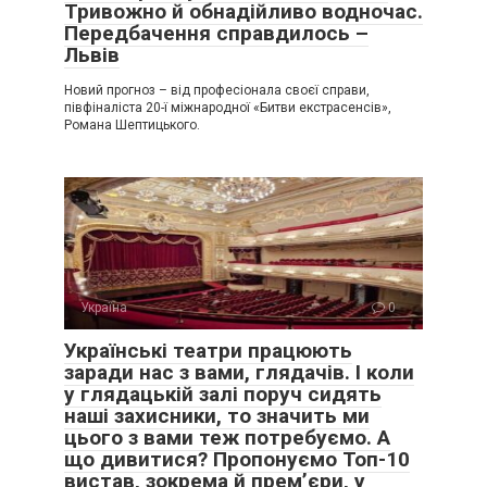
Тривожно й обнадійливо водночас.
Передбачення справдилось –
Львів
Новий прогноз – від професіонала своєї справи,
півфіналіста 20-ї міжнародної «Битви екстрасенсів»,
Романа Шептицького.
Україна
0
Українські театри працюють
заради нас з вами, глядачів. І коли
у глядацькій залі поруч сидять
наші захисники, то значить ми
цього з вами теж потребуємо. А
що дивитися? Пропонуємо Топ-10
вистав, зокрема й прем’єри, у