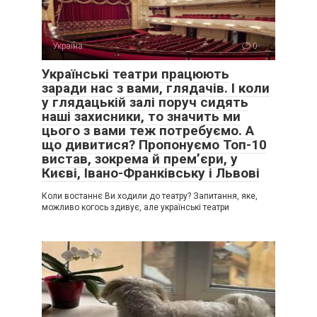
Україна
0
Українські театри працюють
заради нас з вами, глядачів. І коли
у глядацькій залі поруч сидять
наші захисники, то значить ми
цього з вами теж потребуємо. А
що дивитися? Пропонуємо Топ-10
вистав, зокрема й прем’єри, у
Києві, Івано-Франківську і Львові
Коли востаннє Ви ходили до театру? Запитання, яке,
можливо когось здивує, але українські театри