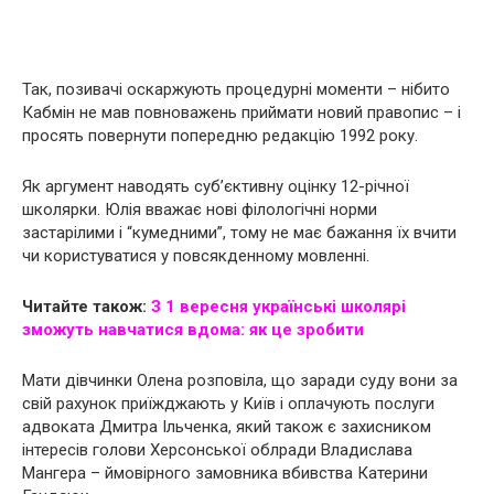
Так, позивачі оскаржують процедурні моменти – нібито
Кабмін не мав повноважень приймати новий правопис – і
просять повернути попередню редакцію 1992 року.
Як аргумент наводять суб’єктивну оцінку 12-річної
школярки. Юлія вважає нові філологічні норми
застарілими і “кумедними”, тому не має бажання їх вчити
чи користуватися у повсякденному мовленні.
Читайте також:
З 1 вересня українські школярі
зможуть навчатися вдома: як це зробити
Мати дівчинки Олена розповіла, що заради суду вони за
свій рахунок приїжджають у Київ і оплачують послуги
адвоката Дмитра Ільченка, який також є захисником
інтересів голови Херсонської облради Владислава
Мангера – ймовірного замовника вбивства Катерини