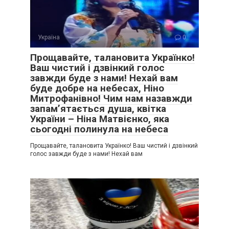
Україна
0
Прощавайте, талановита Українко!
Ваш чистий і дзвінкий голос
завжди буде з нами! Нехай вам
буде добре на небесах, Ніно
Митрофанівно! Чим нам назавжди
запам’ятається душа, квітка
України – Ніна Матвієнко, яка
сьогодні полинула на небеса
Прощавайте, талановита Українко! Ваш чистий і дзвінкий
голос завжди буде з нами! Нехай вам