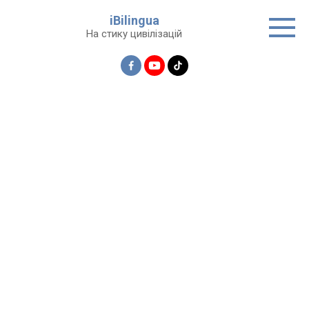
Перейти
iBilingua
до
На стику цивілізацій
вмісту