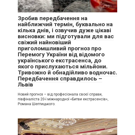
Україна
0
Зробив передбачення на
найближчий термін, буквально на
кілька днів, і озвучив дуже цікаві
висновки: ми підготували для вас
свіжий найновіший
приголомшливий прогноз про
Перемогу України від відомого
українського екстрасенса, до
якого прислухаються мільйони.
Тривожно й обнадійливо водночас.
Передбачення справдилось –
Львів
Новий прогноз – від професіонала своєї справи,
півфіналіста 20-ї міжнародної «Битви екстрасенсів»,
Романа Шептицького.