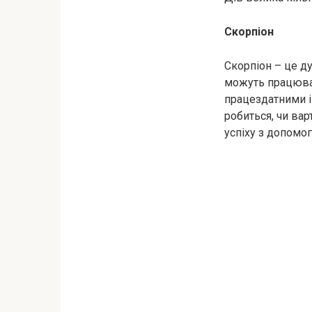
Скорпіон
Скорпіон – це д
можуть працюват
працездатними і 
робиться, чи вар
успіху з допомо