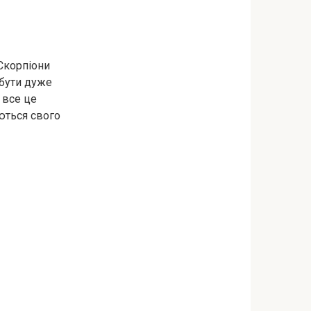
 Скорпіони
 бути дуже
 все це
аються свого