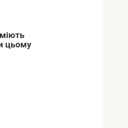
вміють
и цьoму