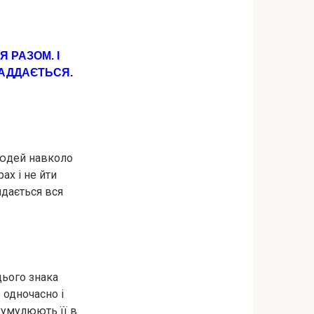
 РАЗОМ. І
ЛАДДАЄТЬСЯ.
 людей навколо
ах і не йти
идається вся
цього знака
 одночасно і
кумулюють її в