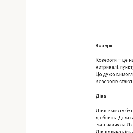
Козеріг
Козероги – це н
витривалі, пункт
Це дуже вимогли
Козерогів стают
Діва
Діви вміють бут
дрібниць. Діви 
свої навички. Лю
Дів велика кіль