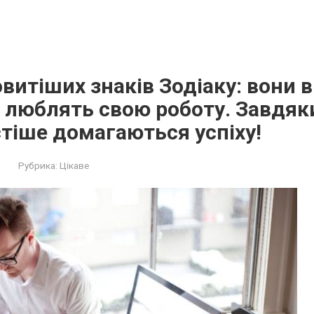
витіших знаків Зодіаку: вони 
 люблять свою роботу. Завдяк
тіше домaгаються успіху!
Рубрика:
Цікаве