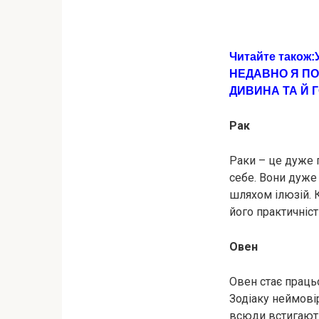
Читайте також:
НЕДАВНО Я ПОЧ
ДИВИНА ТА Й Г
Рaк
Рaки – це дуже 
себе. Вони дуже 
шляхом ілюзій. 
його практичніст
Овен
Овен стає праць
Зодіаку неймові
всюди встигають