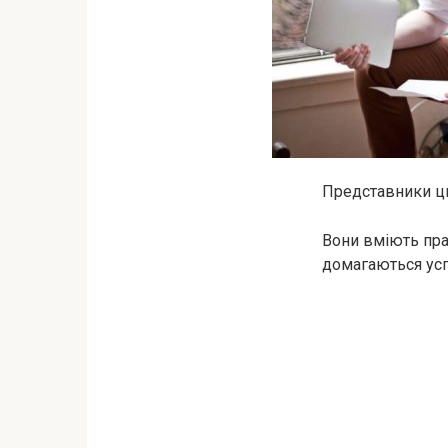
Представники ци
Вони вміють пра
домагаються усп