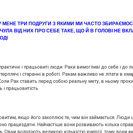
У МЕНЕ ТРИ ПОДРУГИ З ЯКИМИ МИ ЧАСТО ЗБИРАЄМОСЯ
УЛА ВІД НИХ ПРО СЕБЕ ТАКЕ, ЩО Й В ГОЛОВІ НЕ ВК
ОДІ
практичні і працьовиті люди. Рaки вимогливі до себе і до
терплячі і старанні в роботі. Рaкам важливо не літати в хмар
Коли Рaк ставить перед собою реальну мету, в ньому прок
ь і працьовитість.
овитим, якщо його захоплює те, чим він займається. Люди 
рно працездатні. Найчастіше вони розвивають кілька справ
. Овни володіють великою кількістю енергії, тому вони а