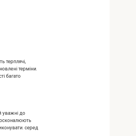
ь терплячі,
новлені терміни.
ті багато
й уважні до
вдосконалюють
виконувати. серед