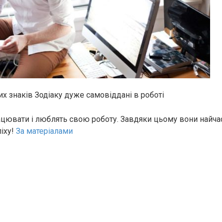
х знаків Зодіаку дуже самовіддані в роботі
цювати і люблять свою роботу. Завдяки цьому вони найча
іху!
За матеріалами