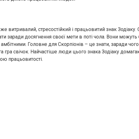
уже витривалий, стресостійкий і працьовитий знак Зодіаку.
и заради досягнення своєї мети в поті чола. Вони можуть
амбітними. Головне для Скорпіонів – це знати, заради чого
та гра свічок. Найчастіше люди цього знака Зодіаку домаг
гою працьовитості.