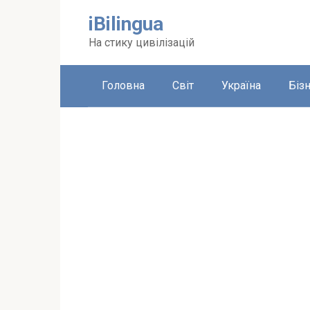
Перейти
iBilingua
до
вмісту
На стику цивілізацій
Головна
Світ
Україна
Біз