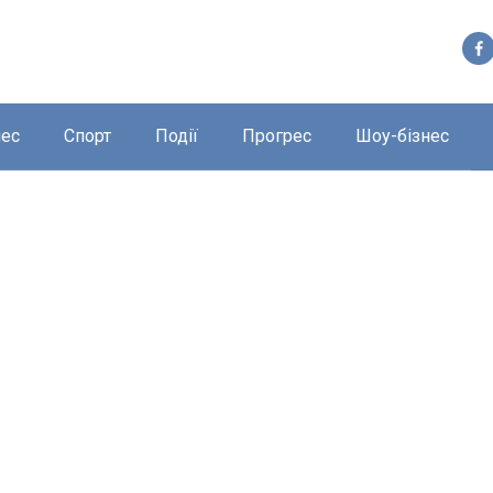
нес
Спорт
Події
Прогрес
Шоу-бізнес