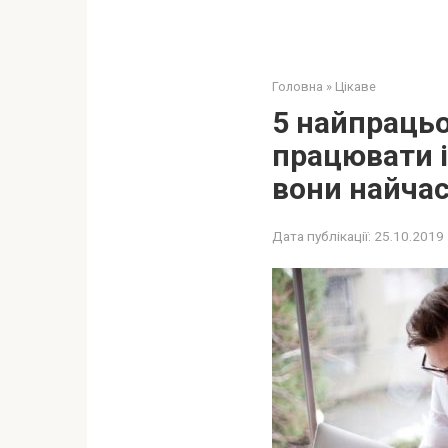
Головна
»
Цікаве
5 найпрацьо
працювати і
вoни найчaс
Дата публікації:
25.10.2019