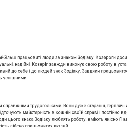
айбільш працьовиті люди за знаком Зодіаку. Козероги досит
уальні, надійні. Козеріг завжди виконує свою роботу в уста
вий до себе і до людей знак Зодіаку. Завдяки працьовитос
ь успішними.
и справжніми трудоголіками. Вони дуже старанні, терплячі 
відточують майстерність в кожній своїй справі і постійно 
ди цього знака Зодіаку люблять роботу, вміють якісно її 
кість дійсно працьовитих людей.