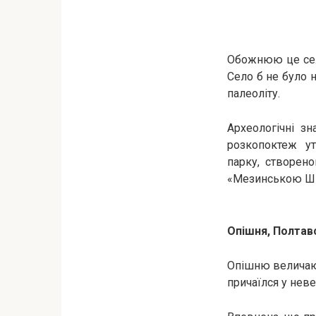
Обожнюю це сел
Село б не було н
палеоліту.
Археологічні зн
розкопоктеж ут
парку, створено
«Мезинською Шве
Опішня, Полтав
Опішню величаю
причаїлся у нев