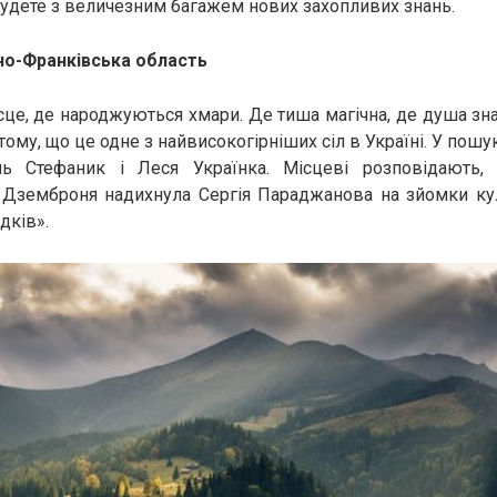
 будете з величезним багажем нових захопливих знань.
но-Франківська область
це, де народжуються хмари. Де тиша магічна, де душа зн
тому, що це одне з найвисокогірніших сіл в Україні. У пошу
ль Стефаник і Леся Українка. Місцеві розповідають,
а Дземброня надихнула Сергія Параджанова на зйомки ку
дків».