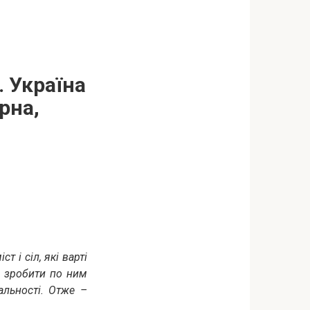
. Україна
рна,
т і сіл, які варті
, зробити по ним
альності. Отже –