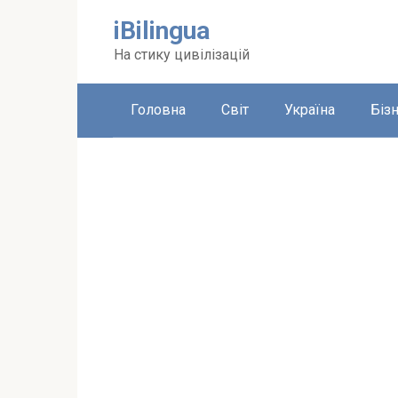
Перейти
iBilingua
до
вмісту
На стику цивілізацій
Головна
Світ
Україна
Біз