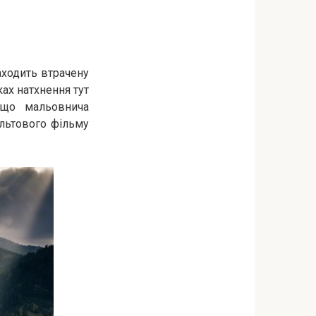
аходить втрачену
ках натхнення тут
 що мальовнича
льтового фільму