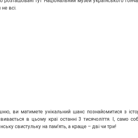
о розташовані тут Національний музей українського гончар
 не всі.
шню, ви матимете унікальний шанс познайомитися з істор
вивається в цьому краї останні 3 тисячоліття. І, само со
ську свистульку на пам’ять, а краще – дві чи три!