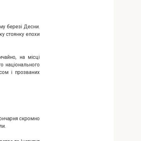
у березі Десни.
ику стоянку епохи
ичайно, на місці
о національного
ісом і прозваних
ончарня скромно
ли.