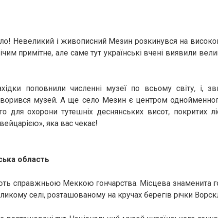
о! Невеликий і живописний Мезин розкинувся на високом
ічим примітне, але саме тут українські вчені виявили вел
ахідки поповнили численні музеї по всьому світу, і, зв
ворився музей. А ще село Мезин є центром однойменног
го для охорони тутешніх деснянських висот, покритих л
йцарією», яка вас чекає!
ська область
ть справжньою Меккою гончарства. Місцева знаменита г
еликому селі, розташованому на кручах берегів річки Ворск