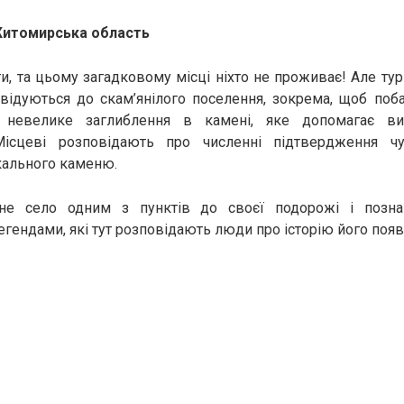
Житомирська область
и, та цьому загадковому місці ніхто не проживає! Але ту
авідуються до скам’янілого поселення, зокрема, щоб поб
невелике заглиблення в камені, яке допомагає вил
Місцеві розповідають про численні підтвердження чу
кального каменю.
яне село одним з пунктів до своєї подорожі і позна
гендами, які тут розповідають люди про історію його появ