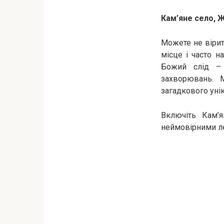
Кам’яне село, 
Можете не вірит
місце і часто н
Божий слід – 
захворювань. 
загадкового уні
Включіть Кам’
неймовірними ле