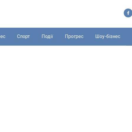
нес
Спорт
Події
Прогрес
Шоу-бізнес