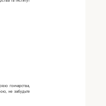
ства та Інститут
ією гончарства,
бою, не забудьте