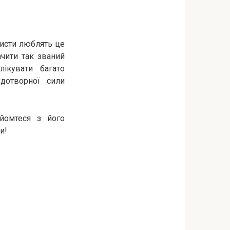
ристи люблять це
ачити так званий
ікувати багато
дотворної сили
йомтеся з його
и!