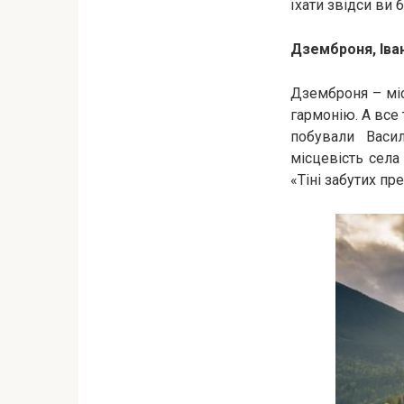
їхати звідси ви
Дземброня, Іва
Дземброня – міс
гармонію. А все 
побували Васи
місцевість сел
«Тіні забутих пре