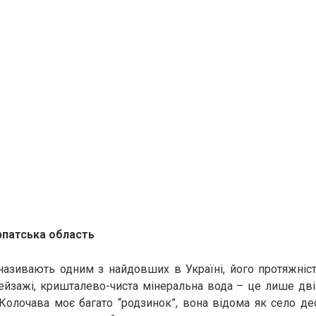
рпатська область
називають одним з найдовших в Україні, його протяжніст
пейзажі, кришталево-чиста мінеральна вода – це лише дв
. Колочава моє багато “родзинок”, вона відома як село де