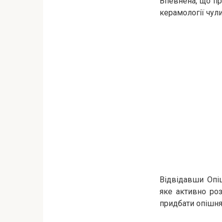
Впевнена, що пр
керамології чули
Відвідавши Опі
яке активно роз
придбати опішнян