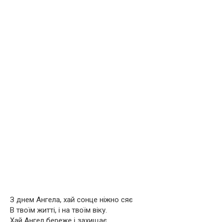
З днем Ангела, хай сонце ніжно сяє
В твоїм житті, і на твоїм віку.
Хай Ангел береже і захищає,