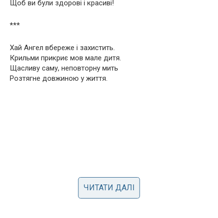
Щоб ви були здорові і красиві!
***
Хай Ангел вбереже і захистить.
Крильми прикриє мов мале дитя.
Щасливу саму, неповторну мить
Розтягне довжиною у життя.
ЧИТАТИ ДАЛІ