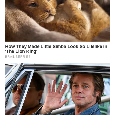
***
Христина, найкраща на Землі,
Хай Дарує Ангел гарну долю!
Обминають хай тебе жалі.
А душа наповниться любов’ю.
Радості, тепла, щасливих літ,
Захисту Господнього, святого.
Добрим буде хай для тебе світ,
Самого найкращого усього!