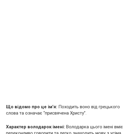
Що відомо про це ім’я:
Походить воно від грецького
слова та означає “присвячена Христу”.
Характер володарок імені:
Володарка цього імені вміє
переконливо говорити та легко знаходить мову з усіма.