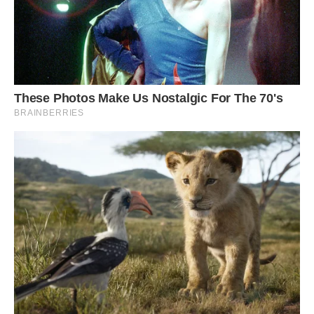
Хай Ангел тебе береже й захищає,
І долі щасливої в Бога благає.
Хай радість і усмішки в серці квітують,