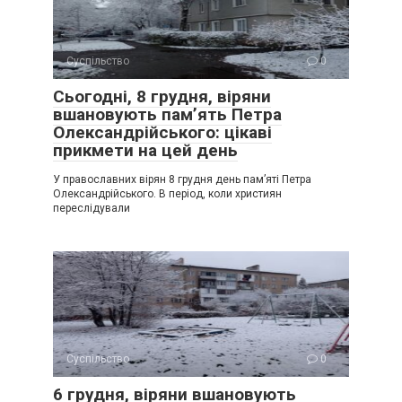
Суспільство
0
Сьогодні, 8 грудня, віряни
вшановують пам’ять Петра
Олександрійського: цікаві
прикмети на цей день
У православних вірян 8 грудня день пам’яті Петра
Олександрійського. В період, коли християн
переслідували
Суспільство
0
6 грудня, віряни вшановують