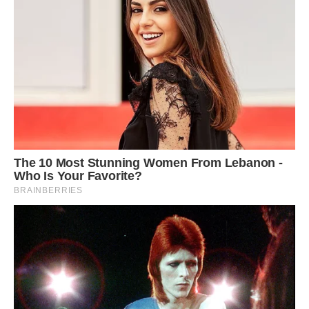
Нехай літа волошками цвітуть!
Життя ясне дарує Ангел з неба,
Хай щастя й радість в дім твій увійдуть,
І у душі оселяться у тебе!
З днем Ангела, з чудовим, гарним днем.
Хай буде доля сонечком зігріта
Хай Ангел захищає від проблем,
А у житті завжди квітує літо.
***
Христину, з днем Ангела щиро вітаю,
Блакитного неба і щастя без краю!
Здоров’я прекрасного, дуже міцного
Везіння, терпіння і ласки від Бога!