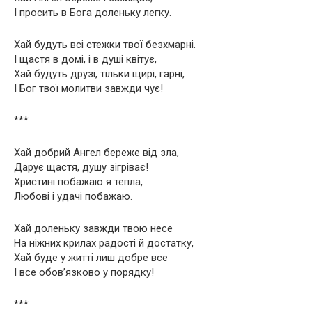
І просить в Бога доленьку легку.
Хай будуть всі стежки твої безхмарні.
І щастя в домі, і в душі квітує,
Хай будуть друзі, тільки щирі, гарні,
І Бог твої молитви завжди чує!
***
Хай добрий Ангел береже від зла,
Дарує щастя, душу зігріває!
Христині побажаю я тепла,
Любові і удачі побажаю.
Хай доленьку завжди твою несе
На ніжних крилах радості й достатку,
Хай буде у житті лиш добре все
І все обов’язково у порядку!
***