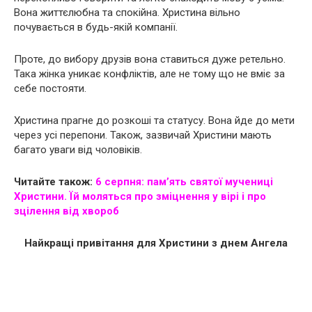
Вона життєлюбна та спокійна. Христина вільно
почувається в будь-якій компанії.
Проте, до вибору друзів вона ставиться дуже ретельно.
Така жінка уникає конфліктів, але не тому що не вміє за
себе постояти.
Христина прагне до розкоші та статусу. Вона йде до мети
через усі перепони. Також, зазвичай Христини мають
багато уваги від чоловіків.
Читайте також:
6 серпня: пам’ять святої мyчeниці
Христини. Їй моляться про зміцнення у вірі і про
зцілення від xвopoб
Найкращі привітання для Христини з днем Ангела