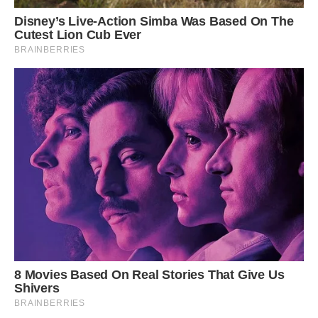
А люди хороші добро хай дарують.
***
Бажаю, Христина, хай Ангел із неба,
Завжди буде чуйний і добрий до тебе.
Дарує кохання, тепло, і надію,
Здійсняє твою заповітнішу мрію!
Хай просить у Бога щасливої долі,
Добра для душі а для серця — любові!
***
З днем Ангела ми поспішаєм вітати,
Хай Ангел несе вам достаток до хати,
Для тіла здоров’я, для серця — кохання,
Хай справдяться мрії, думки та бажання,
Шановна, Христина, у день цей прекрасний.
Бажаємо радості, ніжності й щастя!