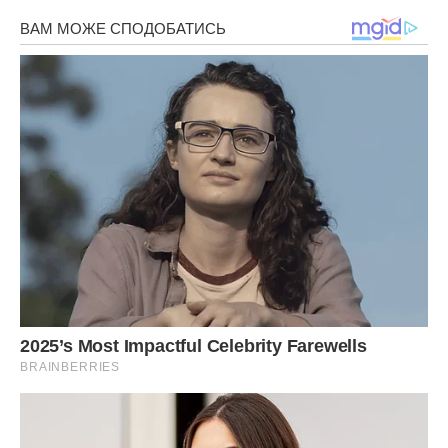
Христина, в цей чудовий, гарний день
Так хочеться багато побажати:
Добра, здоров’я, дорогих людей
Які любов’ ю вміють зігрівати.
Ясного неба, і легких доріг,
І мрія заповітна хай здійсниться.
Хай щастя переступить твій поріг
І у душі назавжди залишиться.
***