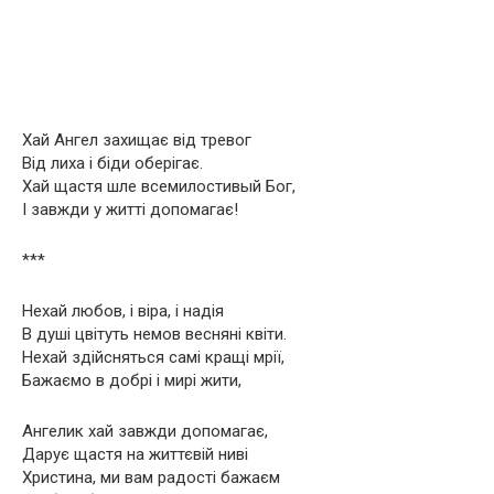
Хай Ангел захищає від тревог
Від лиха і біди оберігає.
Хай щастя шле всемилостивый Бог,
І завжди у житті допомагає!
***
Нехай любов, і віра, і надія
В душі цвітуть немов весняні квіти.
Нехай здійсняться самі кращі мрії,
Бажаємо в добрі і мирі жити,
Ангелик хай завжди допомагає,
Дарує щастя на життєвій ниві
Христина, ми вам радості бажаєм