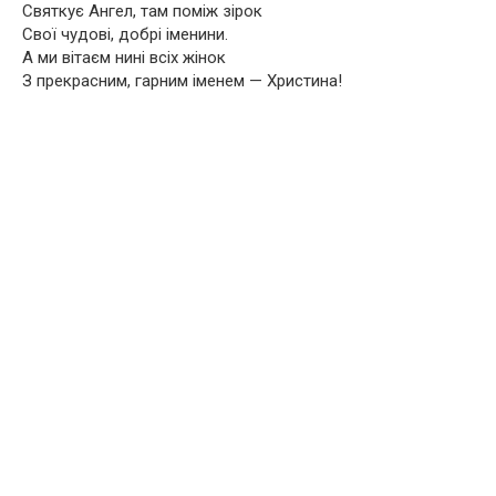
Святкує Ангел, там поміж зірок
Свої чудові, добрі іменини.
А ми вітаєм нині всіх жінок
З прекрасним, гарним іменем — Христина!