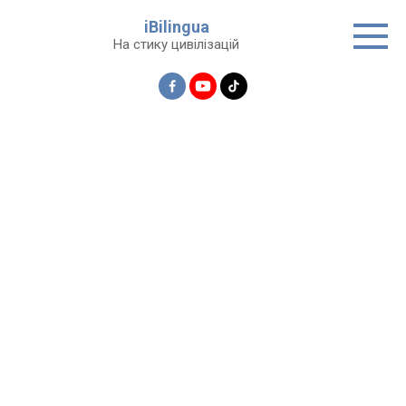
Перейти
iBilingua
до
На стику цивілізацій
вмісту