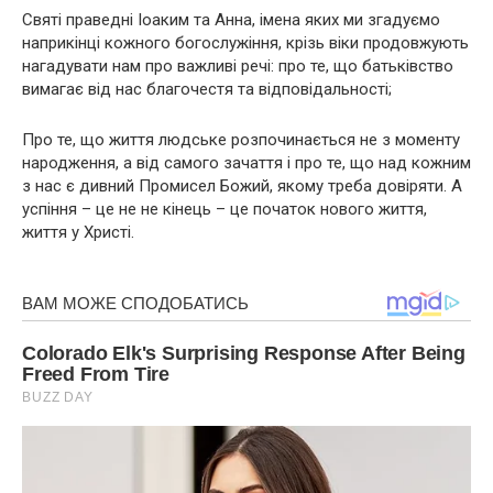
Святі праведні Іоаким та Анна, імена яких ми згадуємо
наприкінці кожного богослужіння, крізь віки продовжують
нагадувати нам про важливі речі: про те, що батьківство
вимагає від нас благочестя та відповідальності;
Про те, що життя людське розпочинається не з моменту
народження, а від самого зачаття і про те, що над кожним
з нас є дивний Промисел Божий, якому треба довіряти. А
успіння – це не не кінець – це початок нового життя,
життя у Христі.