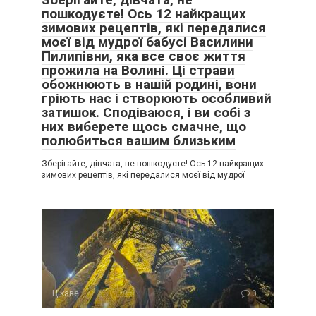
пошкодуєте! Ось 12 найкращих
зимових рецептів, які передалися
моєї від мудрої бабусі Василини
Пилипівни, яка все своє життя
прожила на Волині. Ці страви
обожнюють в нашій родині, вони
гріють нас і створюють особливий
затишок. Сподіваюся, і ви собі з
них виберете щось смачне, що
полюбиться вашим близьким
Зберігайте, дівчата, не пошкодуєте! Ось 12 найкращих
зимових рецептів, які передалися моєї від мудрої
Цікаве
0