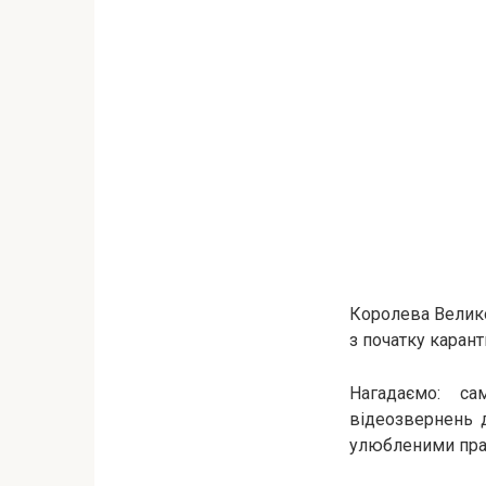
Королева Велико
з початку карант
Нагадаємо: са
відеозвернень д
улюбленими пра