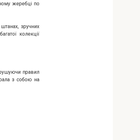
рному жеребці по
 штанах, зручних
багатої колекції
порушуючи правил
брала з собою на