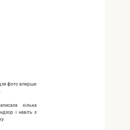
 для фото вперше
.
аписала кілька
ндзор і навіть з
у.