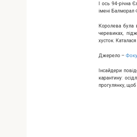
І ось 94-річна 
імені Балморал 
Королева була в
черевиках, підж
хусток. Каталася
Джерело –
Фок
Інсайдери повід
карантину: осід
прогулянку, щоб