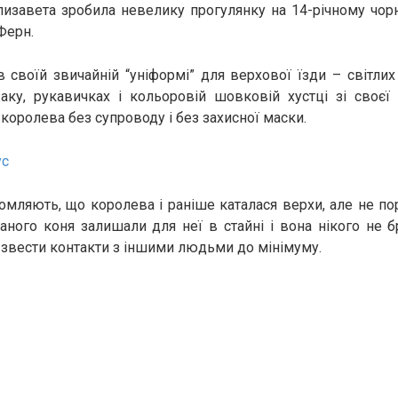
Єлизавета зробила невелику прогулянку на 14-річному чо
Ферн.
 своїй звичайній “уніформі” для верхової їзди – світлих
аку, рукавичках і кольоровій шовковій хустці зі своєї 
 королева без супроводу і без захисної маски.
ус
омляють, що королева і раніше каталася верхи, але не 
ланого коня залишали для неї в стайні і вона нікого не 
 звести контакти з іншими людьми до мінімуму.