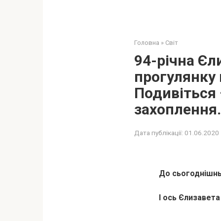
Головна
»
Світ
94-річна Єл
прогулянку п
Подивіться 
захоплення.
Дата публікації:
01.06.2020
До сьогоднішнь
І ось Єлизавета