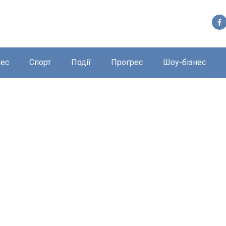
нес
Спорт
Події
Прогрес
Шоу-бізнес