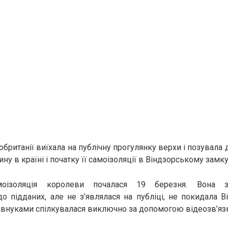
британії виїхала на публічну прогулянку верхи і позувала
ину в країні і початку її самоізоляції в Віндзорському замку
моізоляція королеви почалася 19 березня. Вона з
о підданих, але не з’являлася на публіці, не покидала Ві
внуками спілкувалася виключно за допомогою відеозв’язк