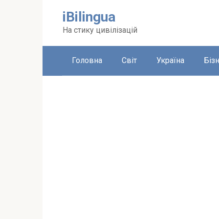
Перейти
iBilingua
до
вмісту
На стику цивілізацій
Головна
Світ
Україна
Біз