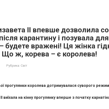
изавета ІІ впевше дозволила со
ісля карантину і позувала для 
– будете вражені! Ця жінка гід
 Що ж, корева – є королева!
Рубрика:
Світ
ої прогулянки королева дотримувалася суворого режиму
 ІІ виїхала на кінну прогулянку вперше з початку карнатін