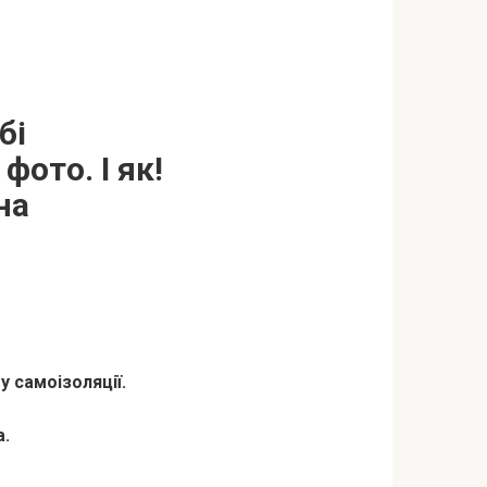
бі
фото. І як!
на
 самоізоляції.
а.