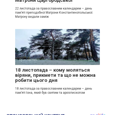
Матрони Царгородської
22 листопада за православним календарем – день
пам’яті преподобної Матрони Константинопольської.
Матрону видали заміж
Суспільство
0
18 листопада – кому моляться
віряни, прикмети та що не можна
робити цього дня
18 листопада за православним календарем – день
пам’яті Іона, який був святим та архієпископом