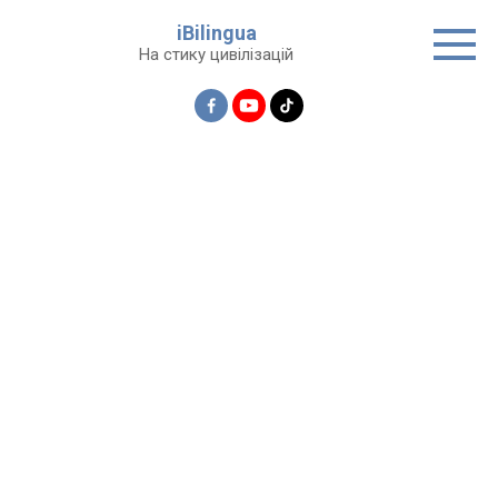
Перейти
iBilingua
до
На стику цивілізацій
вмісту