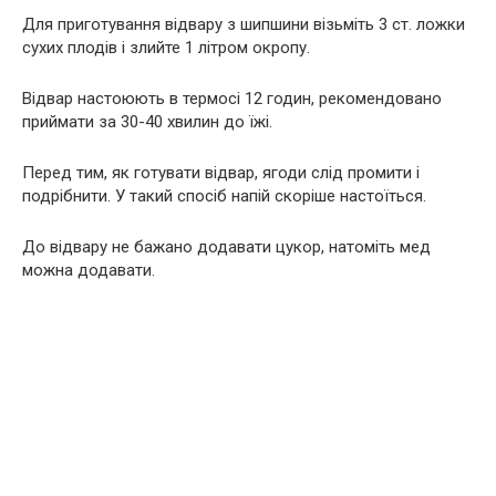
Для приготування відвару з шипшини візьміть 3 ст. ложки
сухих плодів і злийте 1 літром окропу.
Відвар настоюють в термосі 12 годин, рекомендовано
приймати за 30-40 хвилин до їжі.
Перед тим, як готувати відвар, ягоди слід промити і
подрібнити. У такий спосіб напій скоріше настоїться.
До відвару не бажано додавати цукор, натоміть мед
можна додавати.