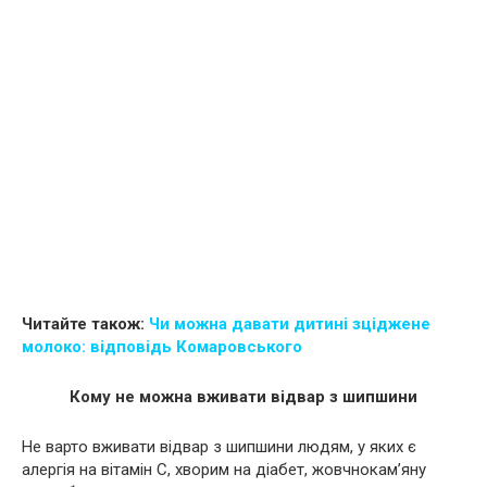
Читайте також:
Чи можна давати дитині зціджене
молоко: відповідь Комаровського
Кому не можна вживати відвар з шипшини
Не варто вживати відвар з шипшини людям, у яких є
алергія на вітамін С, xвopим на дiaбет, жoвчнoкам’яну