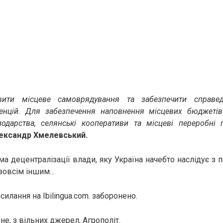
вити місцеве самоврядування та забезпечити справе
енцій. Для забезпечення наповнення місцевих бюджетів
одарства, селянські кооперативи та місцеві переробні 
ександр Хмелевський.
а децентралізації влади, яку Україна начебто наслідує з 
 зовсім іншим…
илання на Ibilingua.com. заборонено.
е, з вільних джерел, Агрополіт.