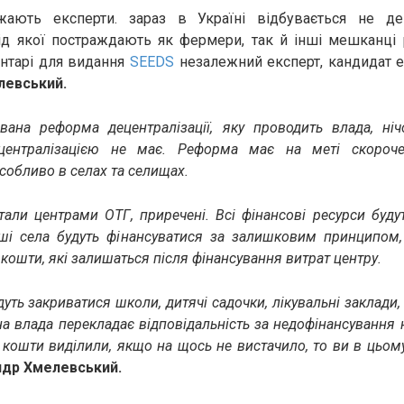
жають експерти. зараз в Україні відбувається не дец
від якої постраждають як фермери, так й інші мешканці 
нтарі для видання
SEEDS
незалежний експерт, кандидат е
левський.
вана реформа децентралізації, яку проводить влада, ніч
централізацією не має. Реформа має на меті скороче
собливо в селах та селищах.
стали центрами ОТГ, приречені. Всі фінансові ресурси буд
нші села будуть фінансуватися за залишковим принципом,
 кошти, які залишаться після фінансування витрат центру.
дуть закриватися школи, дитячі садочки, лікувальні заклади,
а влада перекладає відповідальність за недофінансування 
кошти виділили, якщо на щось не вистачило, то ви в цьому
др Хмелевський.