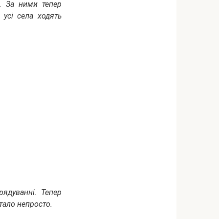
о. За ними тепер
 усі села ходять
рядуванні. Тепер
тало непросто.