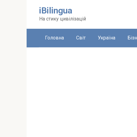
Перейти
iBilingua
до
вмісту
На стику цивілізацій
Головна
Світ
Україна
Біз