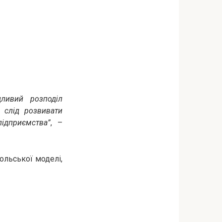
дливий розподіл
 слід розвивати
підприємства”
, –
польської моделі,