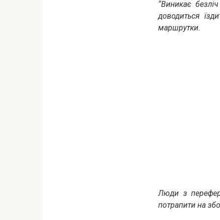
“Виникає безліч
доводиться їзди
маршрутки.
Люди з перефері
потрапити на збо