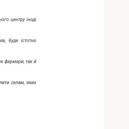
ного центру іноді
ів, буде істотно
 як фермери, так й
лити селам, яких