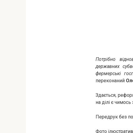
Потрібно відно
державних субв
фермерські госп
переконаний
Ол
Здається, реформ
на ділі є чимось
Передрук без пос
Фото ілюстративн