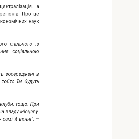
ентралізація, а
регіонів. Про це
кономічних наук
ого спільного із
ння соціальною
уть зосереджені в
 тобто їм будуть
 клуби, тощо. При
на владу місцеву.
 самі й винні”
, –