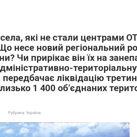
 села, які не стали центрами ОТ
 Що несе новий регіональний р
ни? Чи прирікає він їх на зане
адміністративно-територіальн
а передбачає ліквідацію третин
лизько 1 400 об’єднаних терит
Рубрика:
Україна