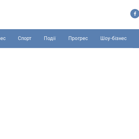
нес
Спорт
Події
Прогрес
Шоу-бізнес