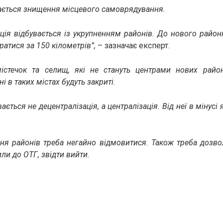
ається знищення місцевого самоврядування.
ція відбувається із укрупненням районів. До нового район
атися за 150 кілометрів”,
– зазначає експерт.
істечок та селищ, які не стануть центрами нових район
і в таких містах будуть закриті.
ається не децентралізація, а централізація. Від неї в мінусі
ення районів треба негайно відмовитися. Також треба дозво
и до ОТГ, звідти вийти.