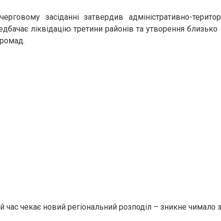
черговому засіданні затвердив адміністративно-терито
редбачає ліквідацію третини районів та утворення близько 
громад.
й час чекає новий регіональний розподіл – зникне чимало з