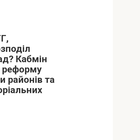
Г,
озподіл
пад? Кабмін
у реформу
и районів та
оріальних