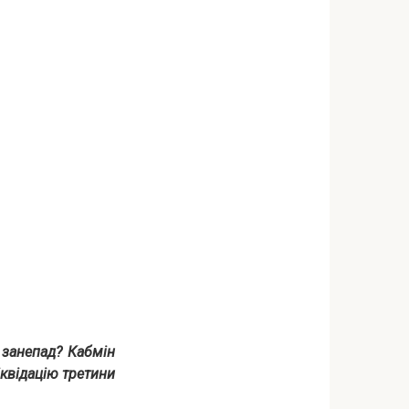
 занепад? Кабмін
іквідацію третини