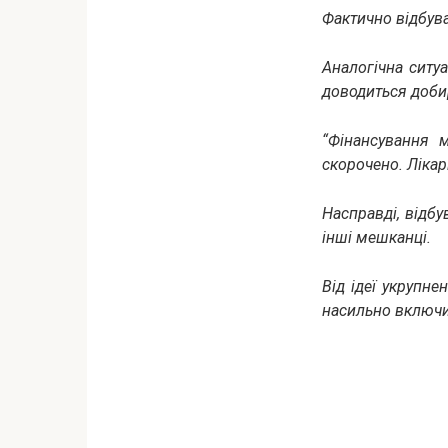
Фактично відбув
Аналогічна ситуа
доводиться добир
“Фінансування м
скорочено. Лікарн
Насправді, відбув
інші мешканці.
Від ідеї укрупн
насильно включил