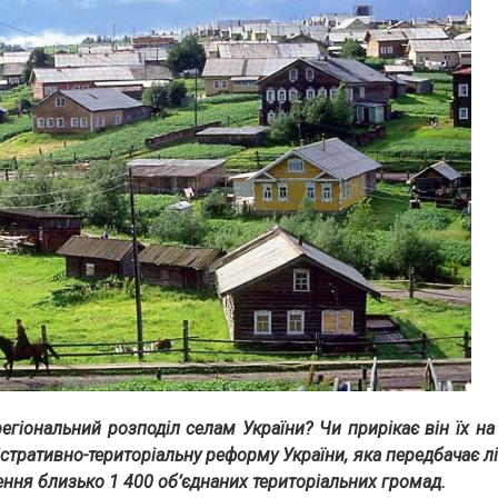
егіональний розподіл селам України? Чи прирікає він їх на
стративно-територіальну реформу України, яка передбачає л
ення близько 1 400 об’єднаних територіальних громад.