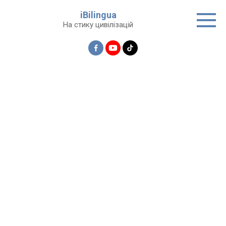
Перейти
iBilingua
до
На стику цивілізацій
вмісту