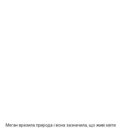
Меган вразила природа і вона зазначила, що живі квіти