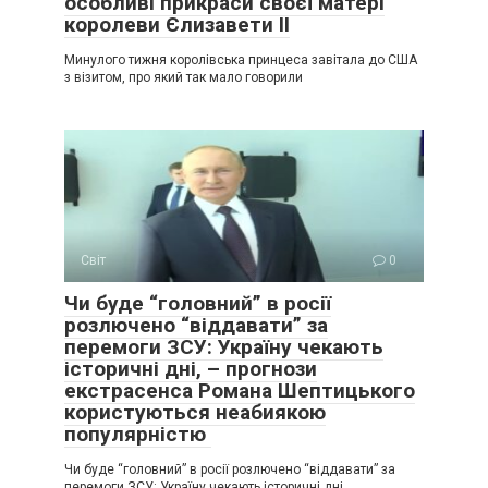
особливі прикраси своєї матері
королеви Єлизавети II
Минулого тижня королівська принцеса завітала до США
з візитом, про який так мало говорили
Світ
0
Чи буде “головний” в росії
розлючено “віддавати” за
перемоги ЗСУ: Україну чекають
історичні дні, – прогнози
екстрасенса Романа Шептицького
користуються неабиякою
популярністю
Чи буде “головний” в росії розлючено “віддавати” за
перемоги ЗСУ: Україну чекають історичні дні,