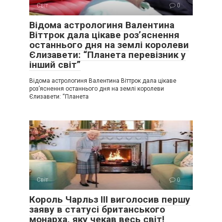
Світ
0
Відома астрологиня Валентина
Віттрок дала цікаве роз’яснення
останнього дня на землі королеви
Єлизавети: “Планета перевізник у
інший світ”
Відома астрологиня Валентина Віттрок дала цікаве
роз’яснення останнього дня на землі королеви
Єлизавети: “Планета
Світ
0
Король Чарльз ІІІ виголосив першу
заяву в статусі британського
монарха, яку чекав весь світ!