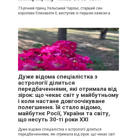
73-річний принц Уельський Чарльз, старший син
королеви Єлизавети II, виступив із першою заявою в
Світ
0
Дуже відома спеціалістка з
астрології ділиться
передбаченнями, які отримала від
зірок: що чекає світ у майбутньому
і коли настане довгоочікуване
полегшення. Їй стало відомо,
майбутнє Росії, України та світу,
що несуть 30-ті роки XXI
Дуже відома спеціалістка з астрології ділиться
передбаченнями, які отримала від зірок: що чекає світ