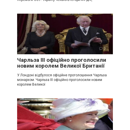
Світ
0
Чарльза III офіційно проголосили
новим королем Великої Британії
У Лондоні відбулося офіційне проголошення Чарльза
монархом. Чарльза III офіційно проголосили новим
королем Великої