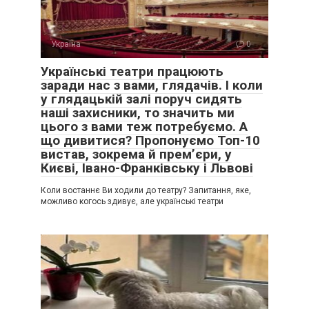
Україна
0
Українські театри працюють
заради нас з вами, глядачів. І коли
у глядацькій залі поруч сидять
наші захисники, то значить ми
цього з вами теж потребуємо. А
що дивитися? Пропонуємо Топ-10
вистав, зокрема й прем’єри, у
Києві, Івано-Франківську і Львові
Коли востаннє Ви ходили до театру? Запитання, яке,
можливо когось здивує, але українські театри