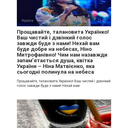
Україна
0
Прощавайте, талановита Українко!
Ваш чистий і дзвінкий голос
завжди буде з нами! Нехай вам
буде добре на небесах, Ніно
Митрофанівно! Чим нам назавжди
запам’ятається душа, квітка
України – Ніна Матвієнко, яка
сьогодні полинула на небеса
Прощавайте, талановита Українко! Ваш чистий і дзвінкий
голос завжди буде з нами! Нехай вам