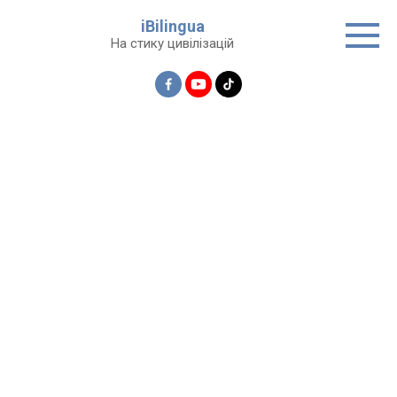
Перейти
iBilingua
до
На стику цивілізацій
вмісту