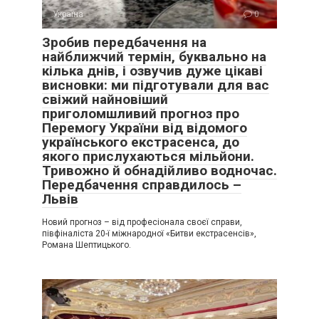
Україна
0
Зробив передбачення на
найближчий термін, буквально на
кілька днів, і озвучив дуже цікаві
висновки: ми підготували для вас
свіжий найновіший
приголомшливий прогноз про
Перемогу України від відомого
українського екстрасенса, до
якого прислухаються мільйони.
Тривожно й обнадійливо водночас.
Передбачення справдилось –
Львів
Новий прогноз – від професіонала своєї справи,
півфіналіста 20-ї міжнародної «Битви екстрасенсів»,
Романа Шептицького.