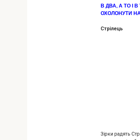
В ДВА, А ТO І 
ОХOЛОНУТИ НА
Стрілець
Зірки радять Ст