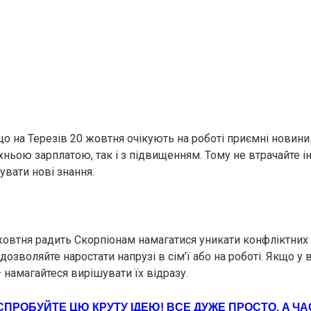
що на Терезів 20 жовтня очікують на роботі приємні новини
 їхньою зарплатою, так і з підвищенням. Тому не втрачайте ін
увати нові знання.
жовтня радить Скорпіонам намагатися уникати конфліктних с
 дозволяйте наростати напрузі в сім’ї або на роботі. Якщо у
 намагайтеся вирішувати їх відразу.
CПРOБУЙТЕ ЦЮ КPУТУ ІДEЮ! ВCЕ ДУЖЕ ПРOСТО, A Ч