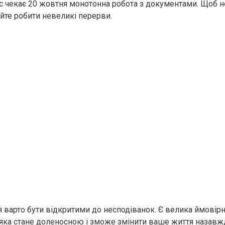
с чекає 20 жовтня монотонна робота з документами. Щоб н
айте робити невеликі перерви.
 варто бути відкритими до несподіванок. Є велика ймовірн
, яка стане доленосною і зможе змінити ваше життя назавж