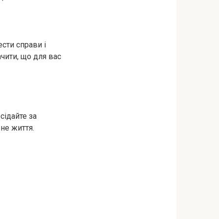
сти справи і
чити, що для вас
сідайте за
не життя.