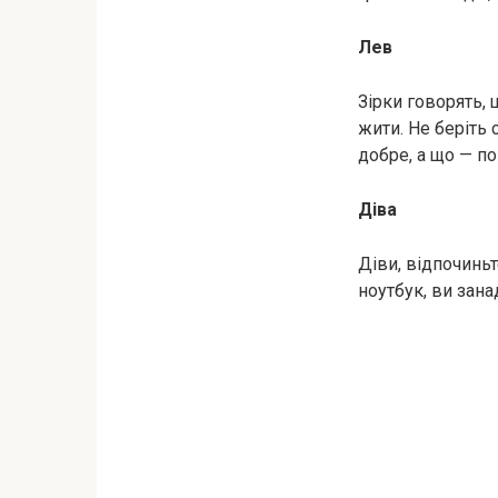
Лев
Зірки говорять, 
жити. Не беріть 
добре, а що — по
Діва
Діви, відпочиньт
ноутбук, ви зана