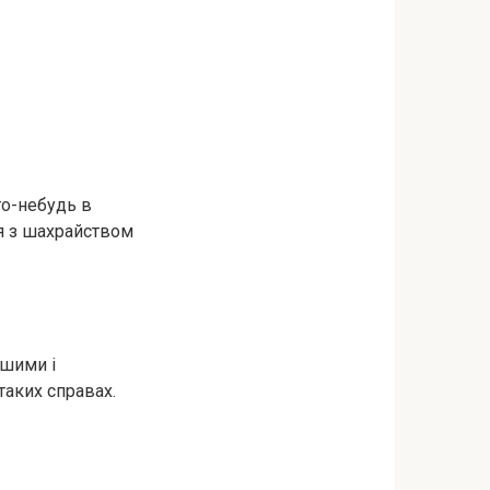
го-небудь в
ся з шaхрaйством
ршими і
таких справах.