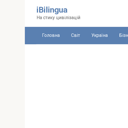
Перейти
iBilingua
до
вмісту
На стику цивілізацій
Головна
Світ
Україна
Біз