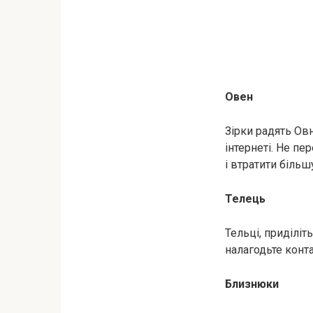
Овен
Зірки радять Ов
інтернеті. Не п
і втратити більш
Телець
Тельці, приділіт
налагодьте конт
Близнюки