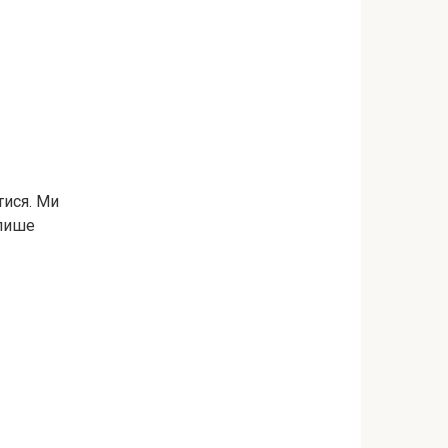
тися. Ми
 пише