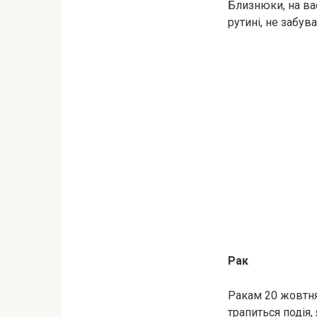
Близнюки, на ва
рутині, не забув
Рaк
Рaкам 20 жовтня
трапиться подія