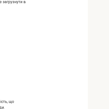
е загрузнути в
ість, що
ди.