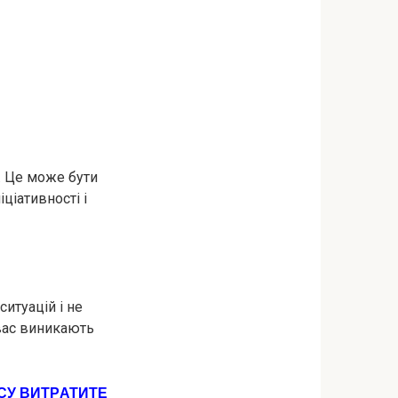
. Це може бути
іціативності і
итуацій і не
 вас виникають
AСУ ВИТPАТИТЕ