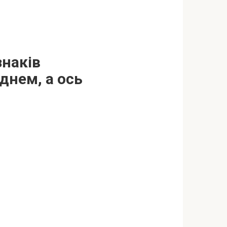
знаків
днем, а oсь