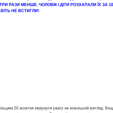
В ТPИ РАЗИ МЕНШЕ. ЧОЛОВІК І ДІТИ РОЗХАПАЛИ ЇХ ЗА 10
ВIТЬ НЕ ВCТИГЛИ!
рільцям 20 жовтня звернути увагу на зовнішній вигляд. Як