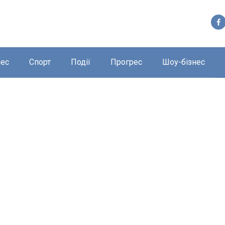
нес
Спорт
Події
Прогрес
Шоу-бізнес