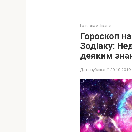
Головна
»
Цікаве
Гороскоп на
Зодіаку: Не
дeяким знaк
Дата публікації:
20.10.2019