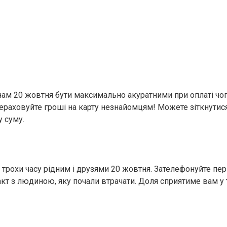
нам 20 жовтня бути максимально акуратними при оплаті чо
ерераховуйте гроші на карту незнайомцям! Можете зіткнути
у суму.
ь трохи часу рідним і друзями 20 жовтня. Зателефонуйте пе
акт з людиною, яку почали втрачати. Доля сприятиме вам у 