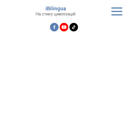
Перейти
iBilingua
до
На стику цивілізацій
вмісту