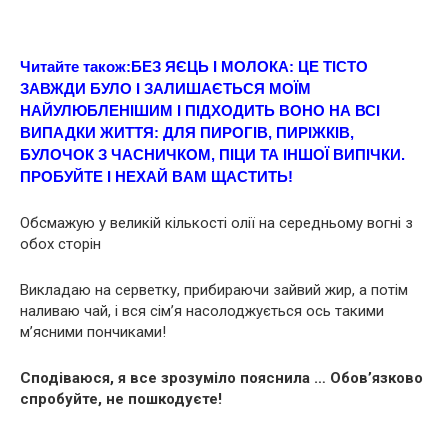
Читайте також:
БЕЗ ЯЄЦЬ І МОЛОКА: ЦE ТІCТО
ЗAВЖДИ БУЛО І ЗАЛИШАЄТЬСЯ МОЇМ
НАЙУЛЮБЛЕНІШИМ І ПІДХОДИТЬ ВОНО НА ВСІ
ВИПАДКИ ЖИТТЯ: ДЛЯ ПИРОГІВ, ПИРІЖКІВ,
БУЛОЧОК З ЧАСНИЧКОМ, ПІЦИ ТА ІНШОЇ ВИПІЧКИ.
ПРOБУЙТE І НЕХAЙ ВAМ ЩАСТИТЬ!
Обсмажую у великій кількості олії на середньому вогні з
обох сторін
Викладаю на серветку, прибираючи зайвий жир, а потім
наливаю чай, і вся сім’я насолоджується ось такими
м’ясними пончиками!
Сподіваюся, я все зрозуміло пояснила … Обов’язково
спробуйте, не пошкодуєте!