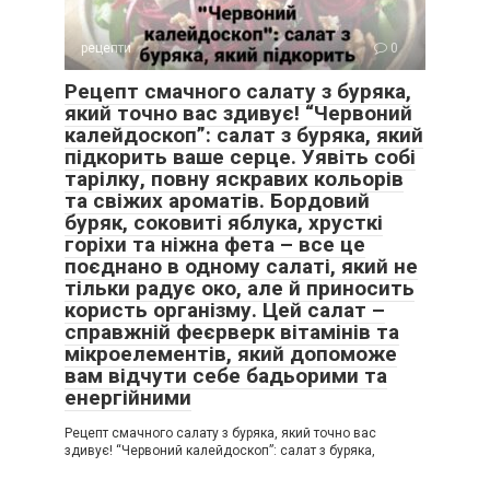
рецепти
0
Рецепт смачного салату з буряка,
який точно вас здивує! “Червоний
калейдоскоп”: салат з буряка, який
підкорить ваше серце. Уявіть собі
тарілку, повну яскравих кольорів
та свіжих ароматів. Бордовий
буряк, соковиті яблука, хрусткі
горіхи та ніжна фета – все це
поєднано в одному салаті, який не
тільки радує око, але й приносить
користь організму. Цей салат –
справжній феєрверк вітамінів та
мікроелементів, який допоможе
вам відчути себе бадьорими та
енергійними
Рецепт смачного салату з буряка, який точно вас
здивує! “Червоний калейдоскоп”: салат з буряка,