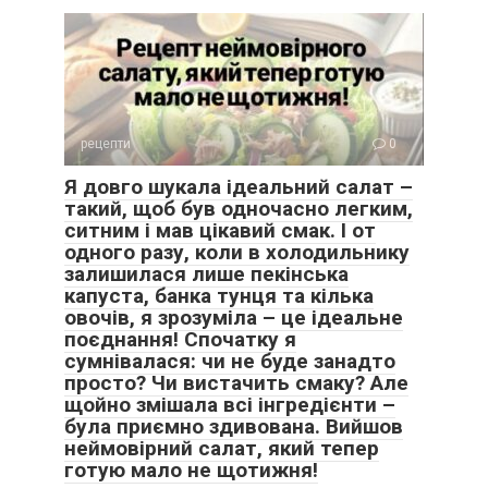
рецепти
0
Я довго шукала ідеальний салат –
такий, щоб був одночасно легким,
ситним і мав цікавий смак. І от
одного разу, коли в холодильнику
залишилася лише пекінська
капуста, банка тунця та кілька
овочів, я зрозуміла – це ідеальне
поєднання! Спочатку я
сумнівалася: чи не буде занадто
просто? Чи вистачить смаку? Але
щойно змішала всі інгредієнти –
була приємно здивована. Вийшов
неймовірний салат, який тепер
готую мало не щотижня!