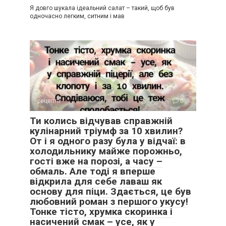
Я довго шукала ідеальний салат – такий, щоб був
одночасно легким, ситним і мав
рецепти
0
Ти колись відчував справжній
кулінарний тріумф за 10 хвилин?
От і я одного разу була у відчаї: в
холодильнику майже порожньо,
гості вже на порозі, а часу –
обмаль. Але тоді я вперше
відкрила для себе лаваш як
основу для піци. Здається, це був
любовний роман з першого укусу!
Тонке тісто, хрумка скоринка і
насичений смак – усе, як у