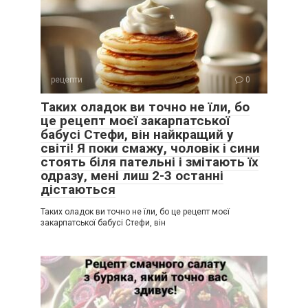
рецепти
0
Таких оладок ви точно не їли, бо
це рецепт моєї закарпатської
бабусі Стефи, він найкращий у
світі! Я поки смажу, чоловік і сини
стоять біля пательні і змітають їх
одразу, мені лиш 2-3 останні
дістаються
Таких оладок ви точно не їли, бо це рецепт моєї
закарпатської бабусі Стефи, він