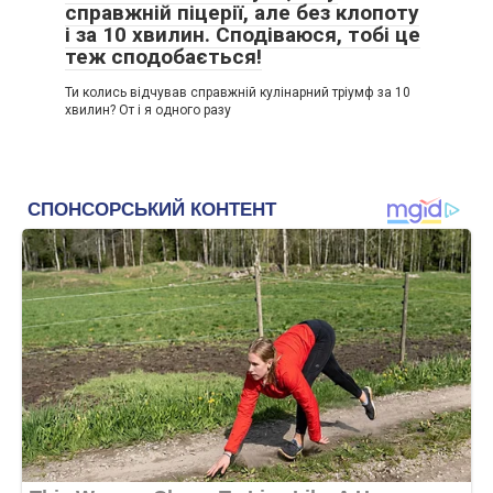
справжній піцерії, але без клопоту
і за 10 хвилин. Сподіваюся, тобі це
теж сподобається!
Ти колись відчував справжній кулінарний тріумф за 10
хвилин? От і я одного разу