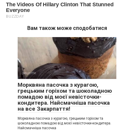
Вам також може сподобатися
рецепти
0
Морквяна пасочка з курагою,
грецьким горіхом та шоколадною
помадою від моєї невісточки-
кондитера. Найсмачніша пасочка
на все Закарпаття!
Морквяна пасочка з курагою, грецьким горіхом та
шоколадною помадою від моєї невісточки-кондитера.
Найсмачніша пасочка