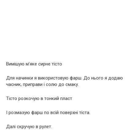
Вимішую м’яке сирне тісто
Для начинки я використовую фарш. До нього я додаю
часник, приправи і солю до смаку.
Тісто розкочую в тонкий пласт
І розмазую фарш по всій поверхні тіста.
Далі скручую в рулет.