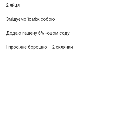
2 яйця
Змішуємо їх між собою
Додаю гашену 6% -оцом соду
І просіяне борошно – 2 склянки