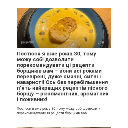
рецепти
0
Постюся я вже років 30, тому
можу собі дозволити
порекомендувати ці рецепти
борщиків вам – вони всі роками
перевірені, дуже смачні, ситні і
наваристі! Ось без перебільшення
п’ять найкращих рецептів пісного
борщу – різноманітних, ароматних
і поживних!
Постюся я вже років 30, тому можу собі дозволити
порекомендувати ці рецепти борщиків вам