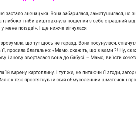
ня застало зненацька. Вона забарилася, заметушилася, не з
ла глибоко і ніби виштовхнула пошепки з себе страшний від
у мене поїзда!». І ще нижче зігнулася.
 зрозуміла, що тут щось не гаразд. Вона посунулася, співчу
а її, просила благально: «Мамо, скажіть, що з вами ?! Ну, ск
ову і знову зверталася вона до бабусі. – Мамо, ви їсти хочет
ла їй варену картоплину. І тут же, не питаючи її згоди, загор
Малюк теж простягнув їй свій обмусоленний шматочок і про