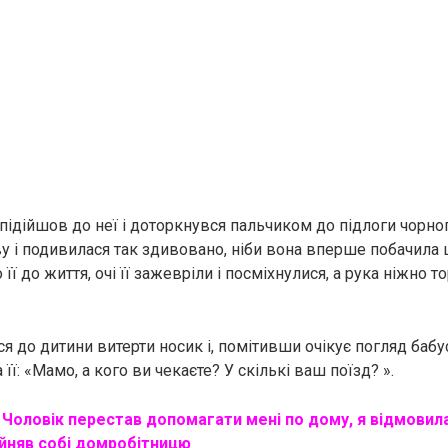
підійшов до неї і доторкнувся пальчиком до підлоги чорног
у і подивилася так здивовано, ніби вона вперше побачила ц
її до життя, очі її зажевріли і посміхнулися, а рука ніжно 
я до дитини витерти носик і, помітивши очікує погляд бабу
 її: «Мамо, а кого ви чекаєте? У скількі ваш поїзд? ».
Чоловік перестав допомагати мені по дому, я відмовил
айняв собі домробітницю