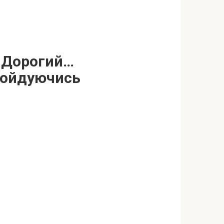
… Дорогий…
огойдуючись