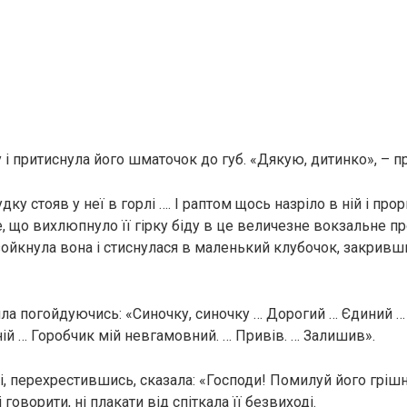
 і притиснула його шматочок до губ. «Дякую, дитинко», – п
ку стояв у неї в горлі …. І раптом щось назріло в ній і про
, що вихлюпнуло її гірку біду в це величезне вокзальне пр
 зойкнула вона і стиснулася в маленький клубочок, закривш
ила погойдуючись: «Синочку, синочку … Дорогий … Єдиний 
ній … Горобчик мій невгамовний. … Привів. … Залишив».
, перехрестившись, сказала: «Господи! Помилуй його грішног
 говорити, ні плакати від спіткала її безвиході.