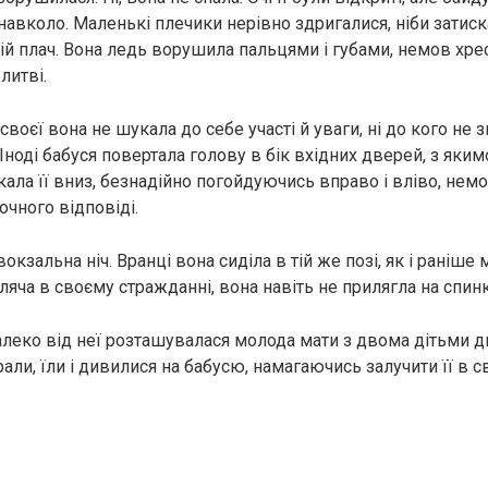
навколо. Маленькі плечики нерівно здригалися, ніби затиск
ій плач. Вона ледь ворушила пальцями і губами, немов хре
литві.
своєї вона не шукала до себе участі й уваги, ні до кого не з
 Іноді бабуся повертала голову в бік вхідних дверей, з яки
ала її вниз, безнадійно погойдуючись вправо і вліво, немо
очного відповіді.
кзальна ніч. Вранці вона сиділа в тій же позі, як і раніше 
ляча в своєму стражданні, вона навіть не прилягла на спин
леко від неї розташувалася молода мати з двома дітьми дво
рали, їли і дивилися на бабусю, намагаючись залучити її в с