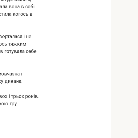
ала вона в собі
стила когось в
верталася і не
мось тяжким
в готувала себе
мовчазна і
ку дивана.
х і трьох років.
вою гру.