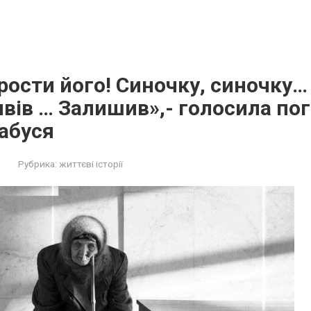
рости його! Синочку, синочку
ивів … Залишив»,- голосила п
абуся
Рубрика:
життєві історії