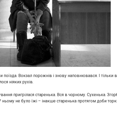
и поїзда. Вокзал порожнів і знову наповнювався. І тільки 
лося ніяких рухів.
кування пригрілася старенька. Вся в чорному. Сухенька. Зго
У ньому не було їжі – інакше старенька протягом доби торк