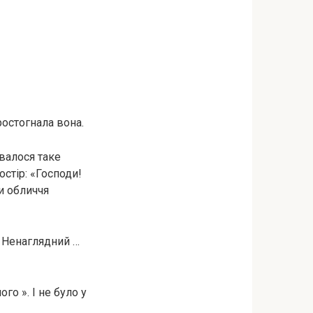
ростогнала вона.
рвалося таке
остір: «Господи!
и обличчя
… Ненаглядний …
о ». І не було у