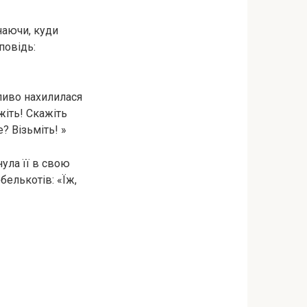
наючи, куди
повідь:
тливо нахилилася
ажіть! Скажіть
е? Візьміть! »
нула її в свою
белькотів: «Їж,