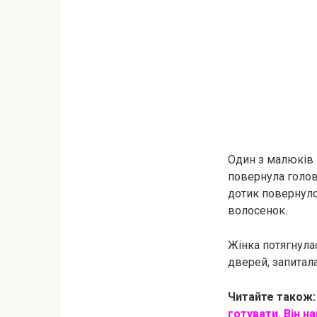
Один з малюків 
повернула голов
дотик повернуло 
волосенок.
Жінка потягнулас
дверей, запитала
Читайте також:
готувати. Він н