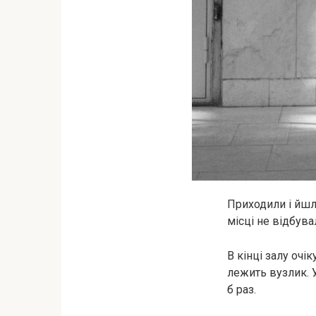
Приходили і йшл
місці не відбува
В кінці залу очі
лежить вузлик. 
б раз.