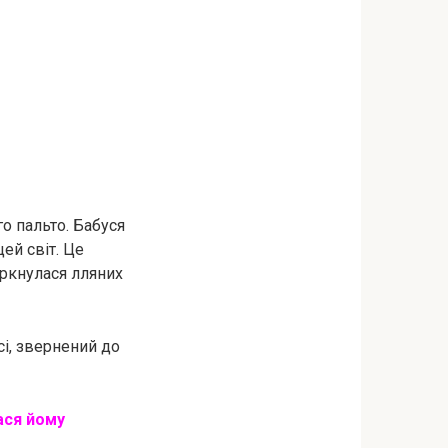
о пальто. Бабуся
ей світ. Це
торкнулася лляних
сі, звернений до
ася йому