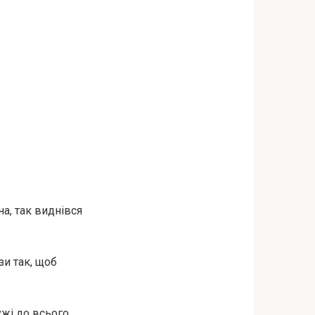
а, так виднівся
зи так, щоб
ужі до всього,