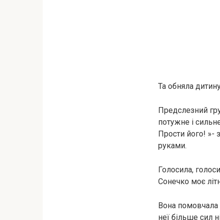
Та обняла дитину
Предслезний груд
потужне і сильне
Прости його! »-
руками.
Голосила, голос
Сонечко моє літ
Вона помовчала і
неї більше сил ні