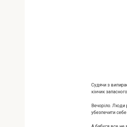
Судячи з випирає
кінчик запасного
Вечоріло. Люди 
убезпечити себе
А бабуся все не 