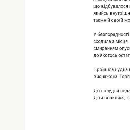
що відбувалося 
якийсь внутрішн
таємній своїй мо
У безпорадності 
сходила з місця.
смиренням опуск
до якогось остат
Пройшла нудна во
виснажена. Терп
До полудня неда
Діти возилися, г