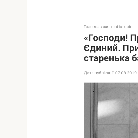
Головна
»
життєві історії
«Господи! П
Єдиний. Пр
старенька б
Дата публікації:
07.08.2019