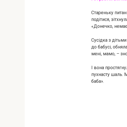
Стареньку питан
подітися, зітхну
«Донечко, немає 
Сусідка з дітьми
до бабусі, обнял
мені, мамо, – зн
І вона простягну
пухнасту шаль. 
баба».