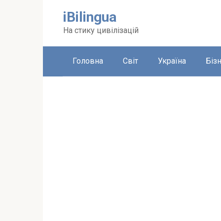
Перейти
iBilingua
до
вмісту
На стику цивілізацій
Головна
Світ
Україна
Біз