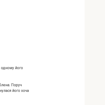
в одному його
рблена. Поруч
нулася його хоча