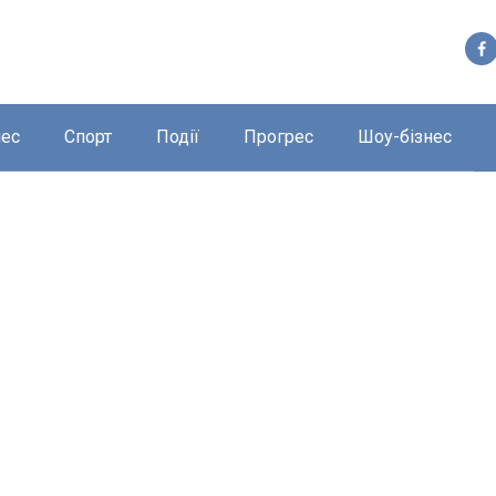
нес
Спорт
Події
Прогрес
Шоу-бізнес