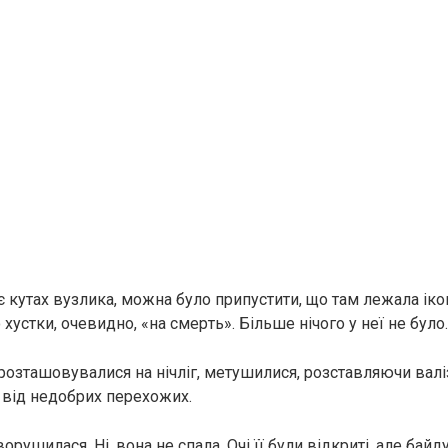
 кутах вузлика, можна було припустити, що там лежала ікон
 хустки, очевидно, «на cмepть». Більше нічого у неї не було.
розташовувалися на нічліг, метушилися, розставляючи валі
 від недобрих перехожих.
ворушилася. Ні, вона не спала. Очі її були відкриті, але байд