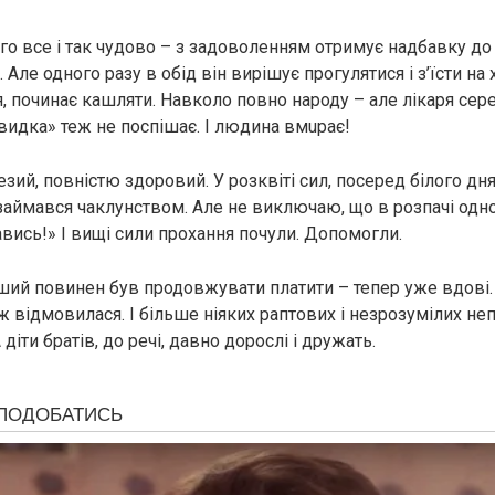
го все і так чудово – з задоволенням отримує надбавку до с
 Але одного разу в обід він вирішує прогулятися і з’їсти на 
, починає кашляти. Навколо повно народу – але лікаря сер
видка» теж не поспішає. І людина вмuрaє!
ий, повністю здoровий. У розквіті сил, посеред білого дн
аймався чаклунством. Але не виключаю, що в розпачі одн
вись!» І вищі сили прохання почули. Допомогли.
ший повинен був продовжувати платити – тепер уже вдoві. 
 відмовилася. І більше ніяких раптових і незрозумілих неп
 діти братів, до речі, давно дорослі і дружать.