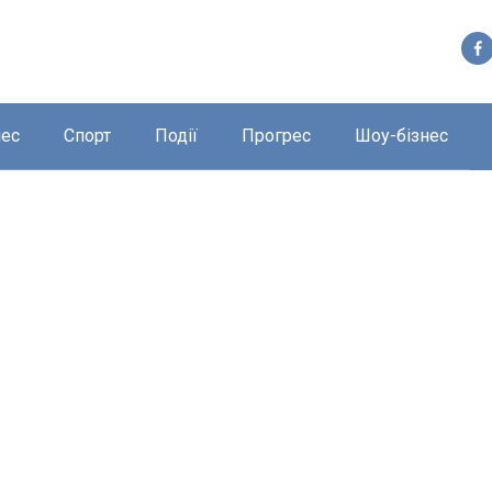
нес
Спорт
Події
Прогрес
Шоу-бізнес