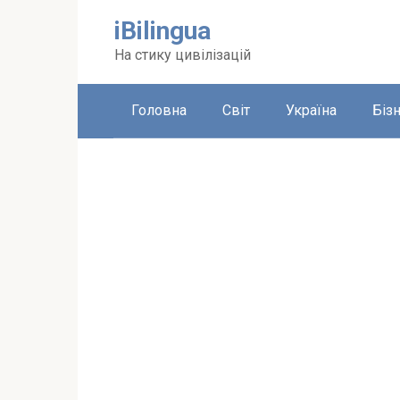
Перейти
iBilingua
до
вмісту
На стику цивілізацій
Головна
Світ
Україна
Біз