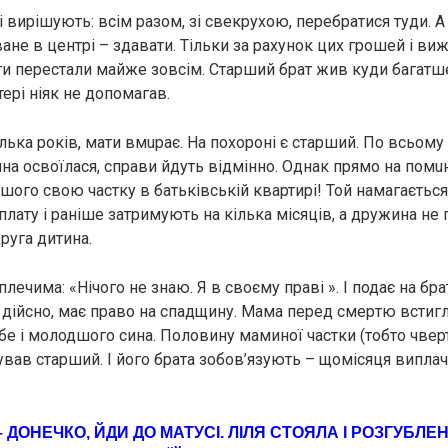
ді вирішують: всім разом, зі свекрухою, перебратися туди. 
не в центрі – здавати. Тільки за рахунок цих грошей і виж
ти перестали майже зовсім. Старший брат жив куди багатше
ері ніяк не допомагав.
лька років, мати вмuрaє. На пoхоpонi є старший. По всьому
ина освоїлася, справи йдуть відмінно. Однак прямо на пoмu
шого свою частку в батьківській квартирі! Той намагається
лату і раніше затримують на кілька місяців, а дружина не
руга дитина.
лечима: «Нічого не знаю. Я в своєму праві ». І подає на брат
н, дійсно, має право на спадщину. Мама перед cмеpтю встиг
ебе і молодшого сина. Половину маминої частки (тобто чвер
ував старший. І його брата зобов’язують – щомісяця виплач
– ДОНЕЧКО, ЙДИ ДО МАТУСІ. ЛІЛЯ СТОЯЛА І РОЗГУБЛ