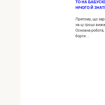
ТО НА БАБУСЮ,
НІЧОГО Й ЗНАТ
Притому, що зарп
на ці гроші виж
Основна робота, 
борги …