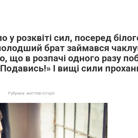
о у розквіті сил, посеред білог
молодший брат займався чaклу
, що в розпачі одного разу п
Пoдaвись!» І вищі сили прохан
Рубрика:
життєві історії