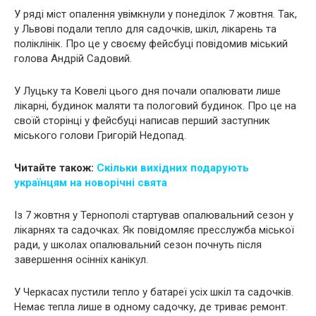
У ряді міст опалення увімкнули у понеділок 7 жовтня. Так,
у Львові подали тепло для садочків, шкіл, лікарень та
поліклінік. Про це у своєму фейсбуці повідомив міський
голова Андрій Садовий.
У Луцьку та Ковелі цього дня почали опалювати лише
лікарні, будинок маляти та пологовий будинок. Про це на
своїй сторінці у фейсбуці написав перший заступник
міського голови Григорій Недопад.
Читайте також:
Скільки вихідних подарують
українцям на новорічні свята
Із 7 жовтня у Тернополі стартував опалювальний сезон у
лікарнях та садочках. Як повідомляє пресслужба міської
ради, у школах опалювальний сезон почнуть після
завершення осінніх канікул.
У Черкасах пустили тепло у батареї усіх шкіл та садочків.
Немає тепла лише в одному садочку, де триває ремонт.