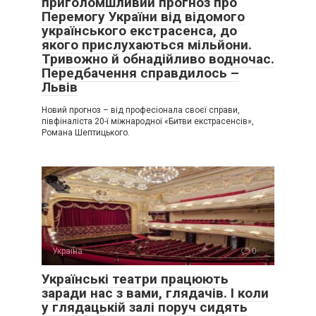
приголомшливий прогноз про
Перемогу України від відомого
українського екстрасенса, до
якого прислухаються мільйони.
Тривожно й обнадійливо водночас.
Передбачення справдилось –
Львів
Новий прогноз – від професіонала своєї справи,
півфіналіста 20-ї міжнародної «Битви екстрасенсів»,
Романа Шептицького.
Україна
0
Українські театри працюють
заради нас з вами, глядачів. І коли
у глядацькій залі поруч сидять