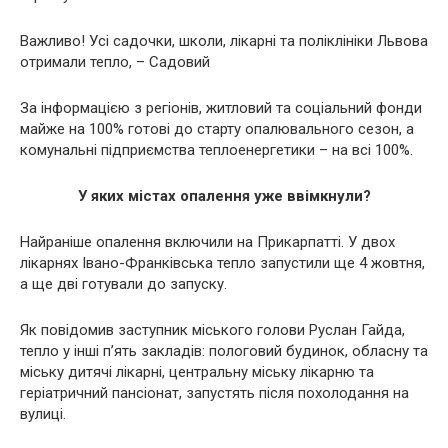
Важливо! Усі садочки, школи, лікарні та поліклініки Львова
отримали тепло, – Садовий
За інформацією з регіонів, житловий та соціальний фонди
майже на 100% готові до старту опалювального сезон, а
комунальні підприємства теплоенергетики – на всі 100%.
У яких містах опалення уже ввімкнули?
Найраніше опалення включили на Прикарпатті. У двох
лікарнях Івано-Франківська тепло запустили ще 4 жовтня,
а ще дві готували до запуску.
Як повідомив заступник міського голови Руслан Гайда,
тепло у інші п’ять закладів: пологовий будинок, обласну та
міську дитячі лікарні, центральну міську лікарню та
геріатричний пансіонат, запустять після похолодання на
вулиці.