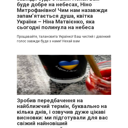
буде добре на небесах, Ніно
Митрофанівно! Чим нам назавжди
запам’ятається душа, квітка
України – Ніна Матвієнко, яка
сьогодні полинула на небеса
Прощавайте, талановита Українко! Ваш чистий і дзвінкий
голос завжди буде з нами! Нехай вам
Україна
0
Зробив передбачення на
найближчий термін, буквально на
кілька днів, і озвучив дуже цікаві
висновки: ми підготували для вас
свіжий найновіший