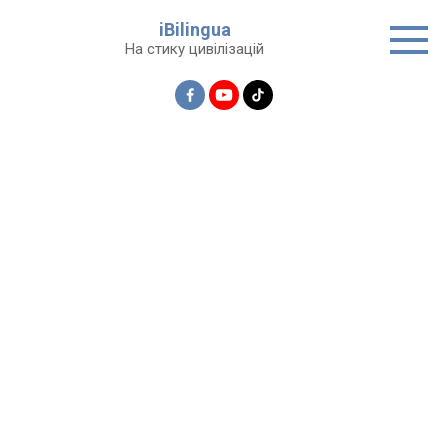
Перейти
iBilingua
до
На стику цивілізацій
вмісту