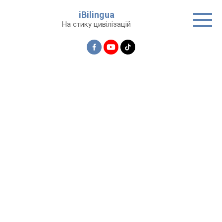
Перейти
iBilingua
до
На стику цивілізацій
вмісту