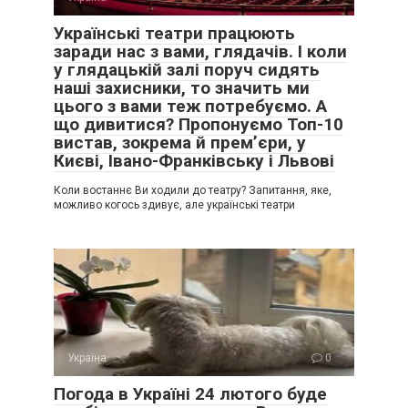
Українські театри працюють
заради нас з вами, глядачів. І коли
у глядацькій залі поруч сидять
наші захисники, то значить ми
цього з вами теж потребуємо. А
що дивитися? Пропонуємо Топ-10
вистав, зокрема й прем’єри, у
Києві, Івано-Франківську і Львові
Коли востаннє Ви ходили до театру? Запитання, яке,
можливо когось здивує, але українські театри
Україна
0
Погода в Україні 24 лютого буде