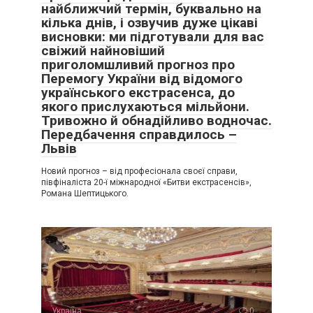
найближчий термін, буквально на
кілька днів, і озвучив дуже цікаві
висновки: ми підготували для вас
свіжий найновіший
приголомшливий прогноз про
Перемогу України від відомого
українського екстрасенса, до
якого прислухаються мільйони.
Тривожно й обнадійливо водночас.
Передбачення справдилось –
Львів
Новий прогноз – від професіонала своєї справи,
півфіналіста 20-ї міжнародної «Битви екстрасенсів»,
Романа Шептицького.
Україна
0