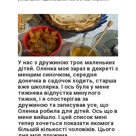
Цікаве
0
У нас з дружиною троє маленьких
дітей. Оленка моя зараз в декреті з
меншим синочком, середня
донечка в садочок ходить, старша
вже школярка. І ось була у мене
тижнева відпустка минулого
тижня, і я спостерігав за
дружиною та записував усе, що
Оленка робила для дітей. Ось що в
мене вийшло. І цей список мені
тепер хочеться показати якомога
більшій кількості чоловіків. Цього
дня моя дружина