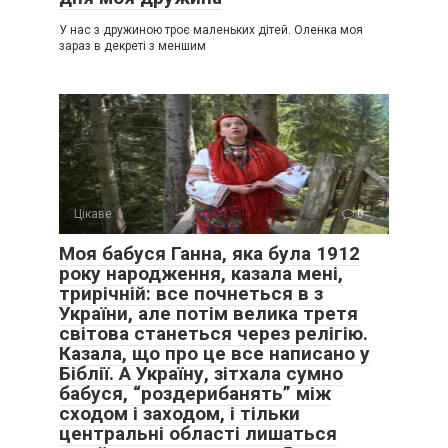
У нас з дружиною троє маленьких дітей. Оленка моя
зараз в декреті з меншим
Цікаве
0
Моя бабуся Ганна, яка була 1912
року народження, казала мені,
трирічній: все почнеться в з
України, але потім велика третя
світова станеться через релігію.
Казала, що про це все написано у
Біблії. А Україну, зітхала сумно
бабуся, “роздерибанять” між
сходом і заходом, і тільки
центральні області лишаться