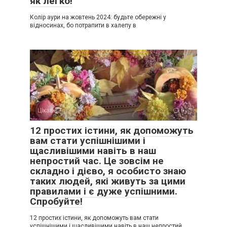
як легко!
Колір аури на жовтень 2024: будьте обережні у
відносинах, бо потрапити в халепу в
Цікаве
0
12 простих істини, як допоможуть
вам стати успішнішими і
щасливішими навіть в наш
непростий час. Це зовсім не
складно і дієво, я особисто знаю
таких людей, які живуть за цими
правилами і є дуже успішними.
Спробуйте!
12 простих істини, як допоможуть вам стати
успішнішими і щасливішими навіть в наш непростий