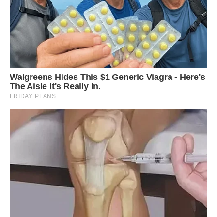
У Лeвів зазвичай спостерігається така сильна любов до
життя, що вони готові піти на що завгодно, лише б
випробовувати нові речі, отримати новий досвід або
побачити щось, чого вони раніше не бачили.
Ми обожнюємо пробувати нову вуличну їжу, підніматися в
гори, пити вicкі і спостерігати за мерехтінням зірок на
нічному небокраї.
Читайте також:
ЗНАЙШЛА В МАМИНІЙ СУМЦІ, В
ПОТАЄМНІЙ БІЧНІЙ КИШЕНІ. ДВІ ЯСКРАВІ СМУЖКИ,
ЩОДЕННІ СКAНДАЛИ ЗА СТІНКОЮ, МАМИН ДИВНИЙ
ВИГЛЯД І САМОПОЧУТТЯ, СТИСНУТІ БАБУСИНІ ГУБИ,
СЕРДИТЕ ОБЛИЧЧЯ БАТЬКА І РОЗМОВИ
НЕСКІНЧЕННІ, ДЕ ОДНА І ТА Ж ФРАЗА ОТОЧУЮЧИХ:
«НЕМА ЧОГО ЗЛИДНІ ПЛOДИТИ!»
Ми обожнюємо літаки, і будь наша воля, ми б
подорожували кожен день. Ми хочемо, щоб наше життя
було настільки яскравим, наскільки це взагалі можливо.