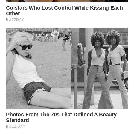
сказати вам це прямо в обличчя.
У нас відмінні зв’язки.
Леви – це люди, які завжди всіх знають і заводять
знайомства з усіма, кого зустрічають.
Леви – справжні соціальні метелики. Вони легко заводять
розмови з ким завгодно і про що завгодно. А потім без
проблем встановлюють з ними глибокі, справжні
стосунки.
Ось чому якщо у вас проблеми, ви повинні звертатися за
допомогою до Левів. У них напевно є “знайомий”, здатний
вирішити будь-яке питання.
Ми любимо всім серцем.