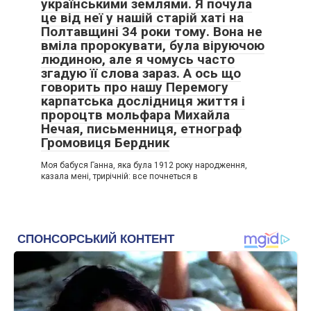
українськими землями. Я почула
це від неї у нашій старій хаті на
Полтавщині 34 роки тому. Вона не
вміла пророкувати, була віруючою
людиною, але я чомусь часто
згадую її слова зараз. А ось що
говорить про нашу Перемогу
карпатська дослідниця життя і
пророцтв мольфара Михайла
Нечая, письменниця, етнограф
Громовиця Бердник
Моя бабуся Ганна, яка була 1912 року народження,
казала мені, трирічній: все почнеться в