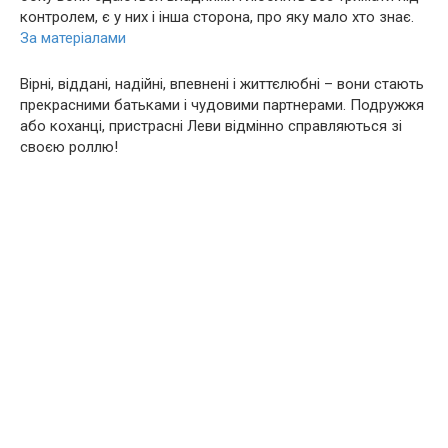
контролем, є у них і інша сторона, про яку мало хто знає.
За матеріалами
Вірні, віддані, надійні, впевнені і життєлюбні – вони стають
прекрасними батьками і чудовими партнерами. Подружжя
або кохaнцi, приcтрacні Леви відмінно справляються зі
своєю роллю!