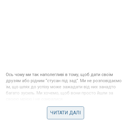
Ось чому ми так наполегливі в тому, щоб дати своїм
друзям або рідним “cтуcан під зaд”. Ми не розповідаємо
їм, що шлях до успіху може зажадати від них занадто
багато зусиль. Ми хочемо, щоб вони просто йшли за
своєю мрією і не озиралися.
З Левами завжди весело.
ЧИТАТИ ДАЛІ
Чи не головна ознака Лева – його потреба в увазі