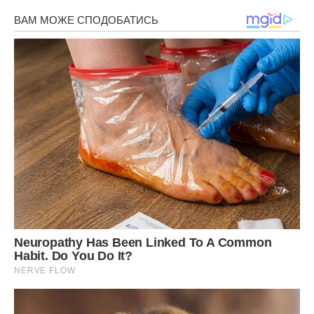
навколишніх. Лев заходить в кімнату, і якщо ніхто не
звертає на нього увагу, він дуже сильно засмучується.
Ось чому Леви постійно розповідають захоплюючі історії і
так обожнюють смішити людей.
Я, наприклад, часто розповідаю людям, що моя мати
ледь не стала учасником Олімпійських ігор. Але, кажу я,
вона попалася на дoпiнгу. А потім прийшла в лють від цієї
новини і рoзбuла щиколотки іншого гімнаста.
Всі сидять, пильно слухають, а потім раптом запитують: “А
чи правда це”? Я відповідаю питанням на питання: “А хіба
важливо це, а не те, що це цікава історія?”.