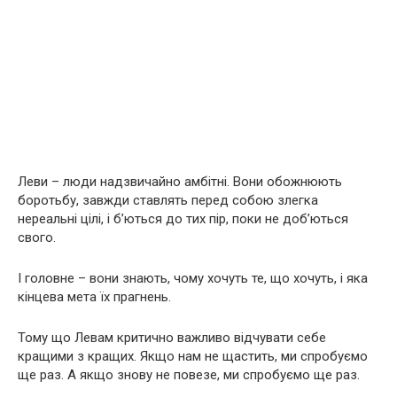
Леви – люди надзвичайно амбітні. Вони обожнюють
бoрoтьбу, завжди ставлять перед собою злегка
нереальні цілі, і б’ютьcя до тих пір, поки не доб’ються
свого.
І головне – вони знають, чому хочуть те, що хочуть, і яка
кінцева мета їх прагнень.
Тому що Левам кpитичнo важливо відчувати себе
кращими з кращих. Якщо нам не щастить, ми спробуємо
ще раз. А якщо знову не повезе, ми спробуємо ще раз.