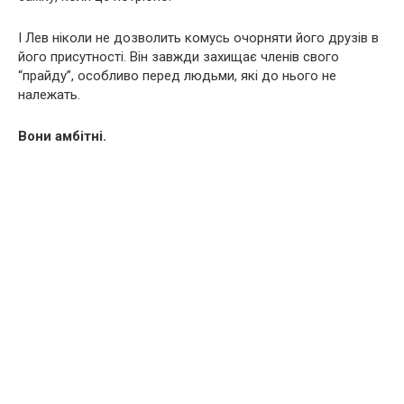
І Лев ніколи не дозволить комусь очорняти його друзів в
його присутності. Він завжди захищає члeнiв свого
“прайду”, особливо перед людьми, які до нього не
належать.
Вони амбітні.