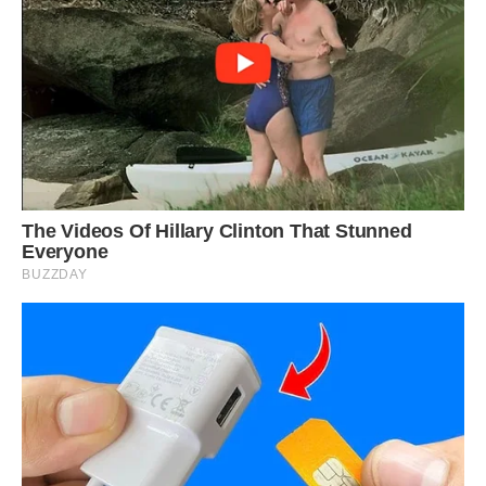
можуть бути більш організованими, ніж ми.
Планування нас стомлює. Але зате ми з радістю готові
грати в гру під назвою “Життя” без всякого сценарію.
Ми твердо віримо, що головне – зробити правильний
вибір тут і зараз. Ми обожнюємо спонтанність.
А якщо через те, що ми недостатньо добре все
розпланували, нас чекає якась неприємність, то ми
просто знаємо: як-небудь викрутимося! Завжди
викручувалися!
Леви завжди відверті з вами.
Леви дуже рідко брешуть. А близьким людям не брешуть
ніколи взагалі. І головне: Леви не брешуть самим собі.