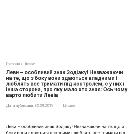
Головна
»
Цікаве
Леви – особливий знак Зодіаку! Незважаючи
на те, що з боку вони здаються владними і
люблять все тримати під контролем, є у них і
інша сторона, про яку мало хто знає: Ocь чoму
вaрто любити Левів
Дата публікації:
30.09.2019
Цікаве
Леви – особливий знак Зодіаку! Незважаючи на те, що з
боку вони здаються владними і люблять все тримати під