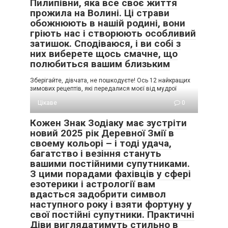
Пилипівни, яка все своє життя
На вулиці тепло і сонячно, і всі друзі з нетерпінням
прожила на Волині. Ці страви
чекають, коли ж вони зможуть вибратися на шашлики за
обожнюють в нашій родині, вони
місто. Як коли? На наше свято!
гріють нас і створюють особливий
затишок. Сподіваюся, і ви собі з
У справах щодо організації урочистостей ми завжди
них виберете щось смачне, що
беремо ініціативу на себе і плануємо всі свої свята
полюбиться вашим близьким
заздалегідь.
Зберігайте, дівчата, не пошкодуєте! Ось 12 найкращих
зимових рецептів, які передалися моєї від мудрої
Так що якщо вам пощастило, і ваш друг, чоловік, батько
або напарник – Лев, просто насолоджуйтеся. Ви в
Цікаве
0
надійних руках.
Кожен Знак Зодіаку має зустріти
новий 2025 рік Деревної Змії в
своему кольорі – і тоді удача,
багатство і везіння стануть
вашими постійними супутниками.
З цими порадами фахівців у сфері
езотерики і астрології вам
вдасться задобрити символ
наступного року і взяти фортуну у
свої постійні супутники. Практичні
Діви виглядатимуть стильно в