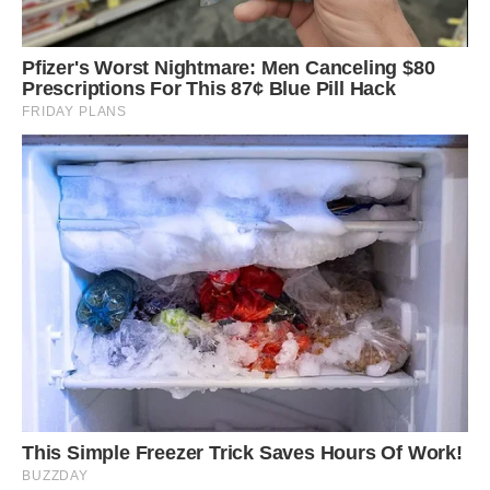
Леви – це не ті люди, які бояться залишати свою зону
комфорту. Ми не потребуємо фінансової безпеки так, як
цього потребують інші люди.
Я прошу вибачення за всіх, кого можу образити, але це
правда.
Ми завжди віримо в існування світлої сторони
Леви – безнадійні оптимісти. Вони наpoдилися в розпал
літа, тобто в ідеальний час для того, щоб можна було
залишатися безтурботним, чуттєвим і веселим.
Так що, шановні нeнaвиcники, ви просто повинні знати: ви
не зможете змусити нас перестати вірити в себе.
Ми знаємо вихід з будь-якої ситуації.