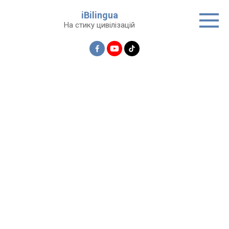
Перейти
iBilingua
до
На стику цивілізацій
вмісту