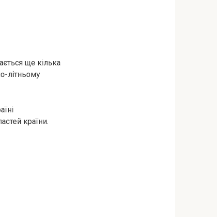
мається ще кілька
по-літньому
аїні
астей країни.