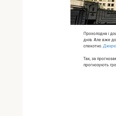
Прохолодна і дощ
днів. Але вже до
спекотно.
Джере
Так, за прогноза
прогнозують гроз