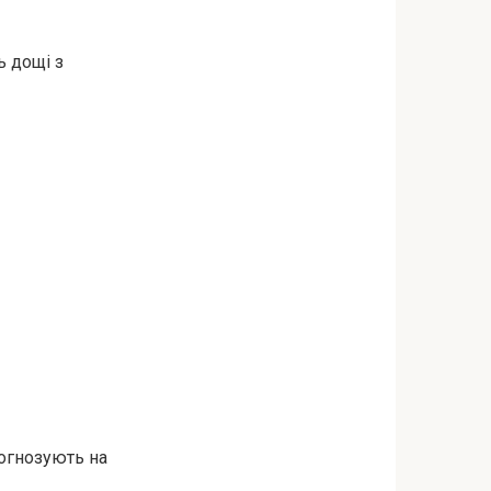
ь дощі з
огнозують на