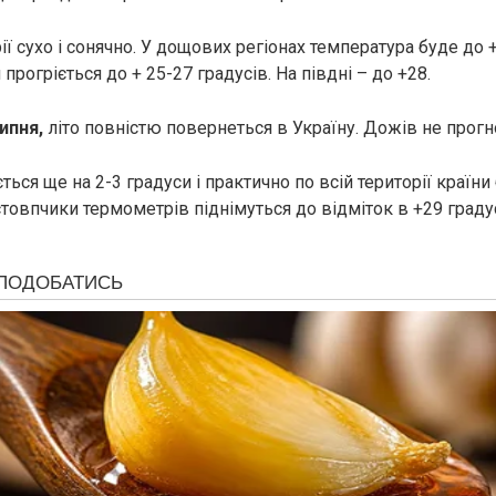
ії сухо і сонячно. У дощових регіонах температура буде до +
 прогріється до + 25-27 градусів. На півдні – до +28.
ипня,
літо повністю повернеться в Україну. Дожів не прогн
ється ще на 2-3 градуси і практично по всій території країни
 стовпчики термометрів піднімуться до відміток в +29 граду