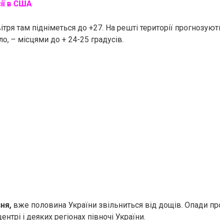
ії в США
тря там підніметься до +27. На решті території прогнозуют
ло, – місцями до + 24-25 градусів.
ня,
вже половина України звільниться від дощів. Опади пр
центрі і деяких регіонах півночі України.