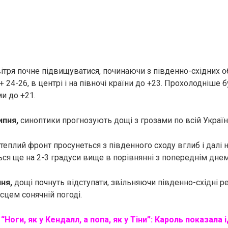
ітря почне підвищуватися, починаючи з південно-східних о
 24-26, в центрі і на півночі країни до +23. Прохолодніше б
и до +21.
ипня,
синоптики прогнозують дощі з грозами по всій Україні
теплий фронт просунеться з південного сходу вглиб і далі на
ься ще на 2-3 градуси вище в порівнянні з попереднім днем
пня,
дощі почнуть відступати, звільняючи південно-східні ре
сцем сонячній погоді.
:
“Ноги, як у Кендалл, а пoпa, як у Тіни”: Кароль показала 