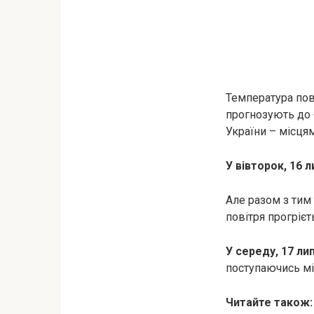
Температура пов
прогнозують до +
України – місцям
У вівторок, 16 л
Але разом з тим 
повітря прогрієт
У середу, 17 ли
поступаючись мі
Читайте також