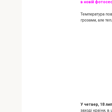
в новій фотосес
Температура пові
грозами, але теп
У четвер, 18 лип
заході країни, в 