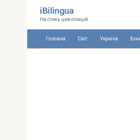
Перейти
iBilingua
до
вмісту
На стику цивілізацій
Головна
Світ
Україна
Біз