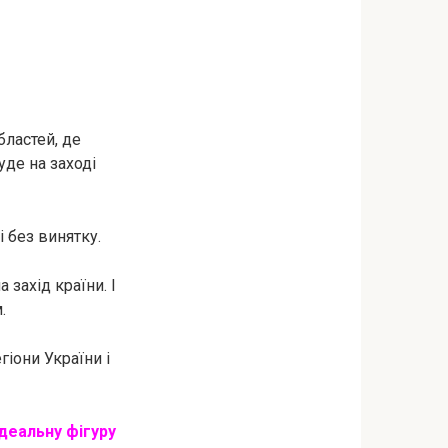
бластей, де
уде на заході
 без винятку.
 захід країни. І
.
гіони України і
ідеальну фігуру