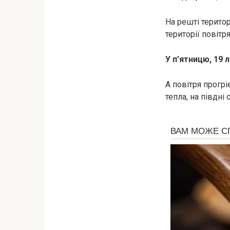
На решті територ
території повітря
У п’ятницю, 19 л
А повітря прогрі
тепла, на півдні