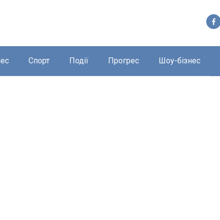
нес
Спорт
Події
Прогрес
Шоу-бізнес