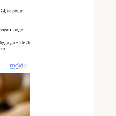
24, на решті
озують ніде.
 буде до + 25-26
сів.