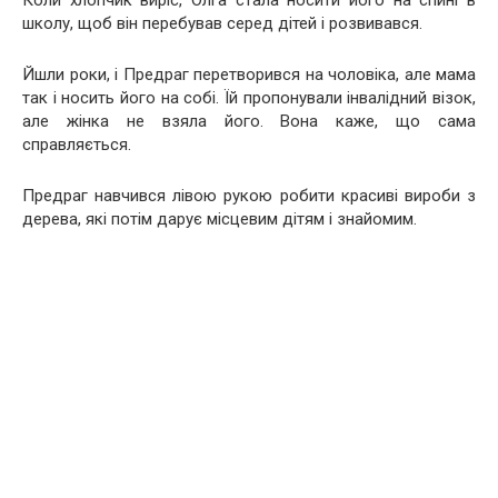
Коли хлопчик виріс, Олга стала носити його на спині в
школу, щоб він перебував серед дітей і розвивався.
Йшли роки, і Предраг перетворився на чоловіка, але мама
так і носить його на собі. Їй пропонували інвалідний візок,
але жінка не взяла його. Вона каже, що сама
справляється.
Предраг навчився лівою рукою робити красиві вироби з
дерева, які потім дарує місцевим дітям і знайомим.