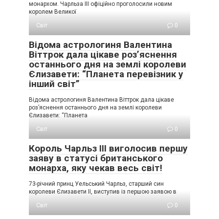
монархом. Чарльза III офіційно проголосили новим
королем Великої
Світ
0
Відома астрологиня Валентина
Віттрок дала цікаве роз’яснення
останнього дня на землі королеви
Єлизавети: “Планета перевізник у
інший світ”
Відома астрологиня Валентина Віттрок дала цікаве
роз’яснення останнього дня на землі королеви
Єлизавети: “Планета
Світ
0
Король Чарльз ІІІ виголосив першу
заяву в статусі британського
монарха, яку чекав весь світ!
73-річний принц Уельський Чарльз, старший син
королеви Єлизавети II, виступив із першою заявою в
Світ
0