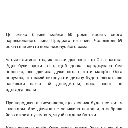
Ця жінка більше майже 60 років носить свого
паралізованого сина Предрага на спині. Чоловікові 59
років і все життя вона виховує його сама.
Батько дитини втік, як тільки дізнався, що Олга вагітна.
Рідні були проти того, щоб дочка народжувала без
чоловіка, але дівчина дуже хотіла стати матір’ю. Олга
розуміла, що самій виховувати дитину буде нелегко, але
наскільки важко їй доведеться, вона навіть не
здогадувалася.
При народженні з’ясувалося, що хлопчик буде все життя
інвалідом. Але дівчина не залишила немовля, а забрала
його в крихітну кімнату, яку їй віддали батьки.