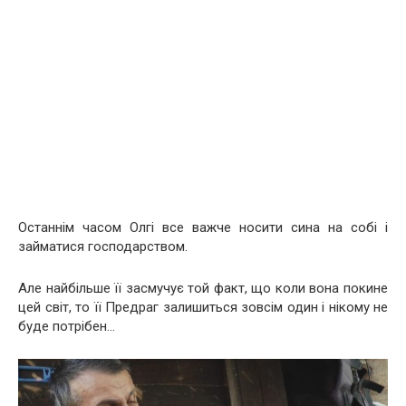
Останнім часом Олгі все важче носити сина на собі і
займатися господарством.
Але найбільше її засмучує той факт, що коли вона покине
цей світ, то її Предраг залишиться зовсім один і нікому не
буде потрібен…