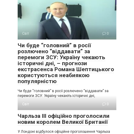
Світ
0
Чи буде “головний” в росії
розлючено “віддавати” за
перемоги ЗСУ: Україну чекають
історичні дні, – прогнози
екстрасенса Романа Шептицького
користуються неабиякою
популярністю
Чи буде “головний” в росії розлючено “віддавати” за
перемоги ЗСУ: Україну чекають історичні дні,
Світ
0
Чарльза III офіційно проголосили
новим королем Великої Британії
У Лондоні відбулося офіційне проголошення Чарльза