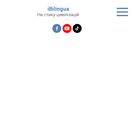
Перейти
iBilingua
до
На стику цивілізацій
вмісту