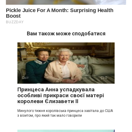
Вам також може сподобатися
Світ
0
Принцеса Анна успадкувала
особливі прикраси своєї матері
королеви Єлизавети II
Минулого тижня королівська принцеса завітала до США
з візитом, про який так мало говорили