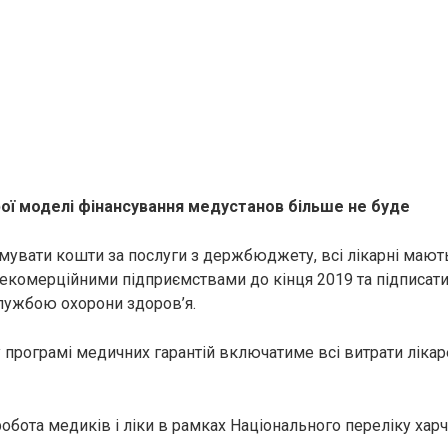
рої моделі фінансування медустанов більше не буде
мувати кошти за послуги з держбюджету, всі лікарні мають
комерційними підприємствами до кінця 2019 та підписати
лужбою охорони здоров’я.
у програмі медичних гарантій включатиме всі витрати ліка
робота медиків і ліки в рамках Національного переліку хар