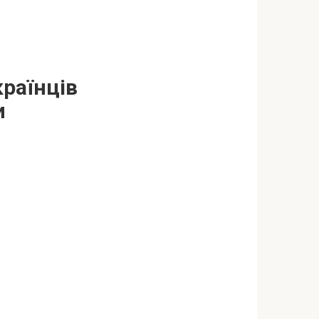
раїнців
и