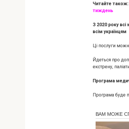
Читайте також
тиждень
З 2020 року всі
всім українцям
Ці послуги можн
Йдеться про доп
екстрену, паліати
Програма медич
Програма буде п