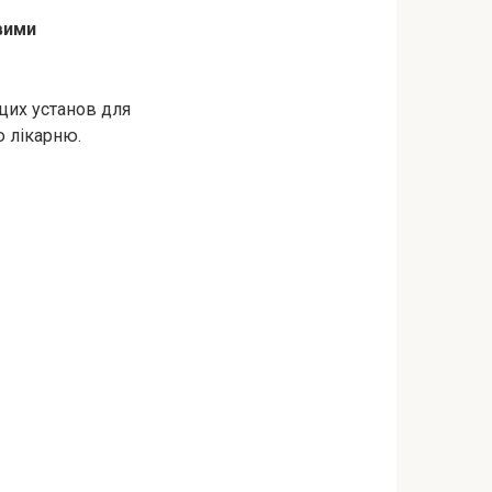
вими
цих установ для
ю лікарню.