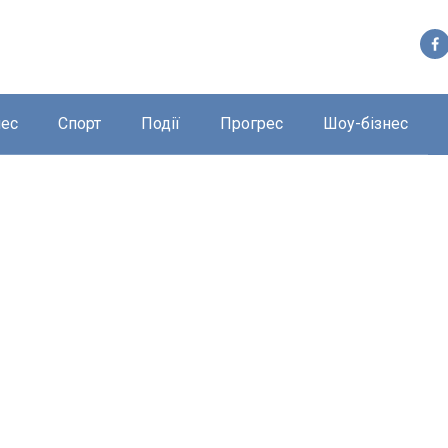
нес
Спорт
Події
Прогрес
Шоу-бізнес