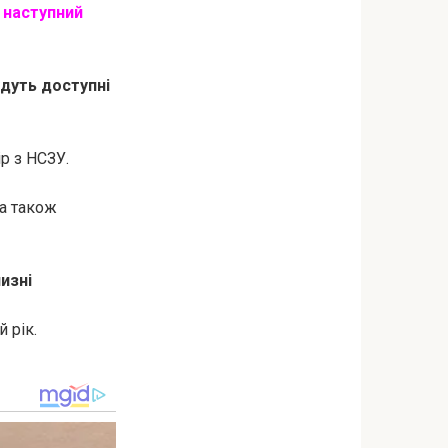
 наступний
удуть доступні
р з НСЗУ.
 а також
изні
 рік.