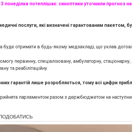
:
З понеділка потеплішає: синоптики уточнили прогноз на
 медичні послуги, які визначені гарантованим пакетом, б
а буде отримати в будь-якому медзакладі, що уклав догові
омогу первинну, спеціалізовану, амбулаторну, стаціонарну,
вну та реабілітаційну.
них гарантій лише розробляється, тому всі цифри прибл
рийнята парламентом разом з держбюджетом на наступний