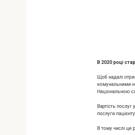
В 2020 році ста
Щоб надалі отри
комунальними не
Національною с
Вартість послуг 
послуги пацієнту
В тому числі це 