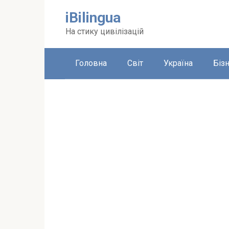
Перейти
iBilingua
до
вмісту
На стику цивілізацій
Головна
Світ
Україна
Біз