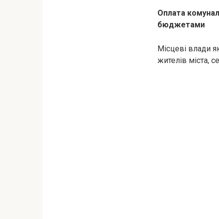
Оплата комунал
бюджетами
Місцеві влади я
жителів міста, с