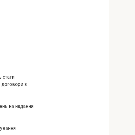
 стати
 договори з
рень на надання
чування.