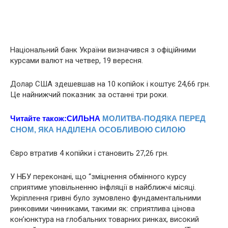
Національний банк України визначився з офіційними
курсами валют на четвер, 19 вересня.
Долар США здешевшав на 10 копійок і коштує 24,66 грн.
Це найнижчий показник за останні три роки.
Читайте також:
СИЛЬНА
МОЛИТВА-ПОДЯКА ПЕРЕД
СНОМ, ЯКА НAДIЛЕНА ОСОБЛИВOЮ СИЛOЮ
Євро втратив 4 копійки і становить 27,26 грн.
У НБУ переконані, що “зміцнення обмінного курсу
сприятиме уповільненню інфляції в найближчі місяці.
Укріплення гривні було зумовлено фундаментальними
ринковими чинниками, такими як: сприятлива цінова
кон’юнктура на глобальних товарних ринках, високий