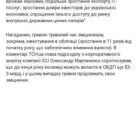
врожай зернових, подальше зростання експорту IТ-
послуг, зростання довіри інвесторів до української
економіки, спрощення їхнього доступу до ринку
внутрішніх державних цінних паперів”.
Нагадаємо, гривню тривалий час зміцнювали,
зокрема, інвестування в облігації (зростання в 11 разів від
початку року, що забезпечило вливання валюти). В
коментарі ТСН.ua глава підрозділу з корпоративного
аналізу компанії ICU Олександр Мартиненко спрогнозував,
що до кінця року іноземці можуть вкласти в ОВДП ще $2-
3 млрд, і у цьому випадку гривня продовжить своє
зміцнення.