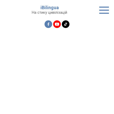
Перейти
iBilingua
до
На стику цивілізацій
вмісту