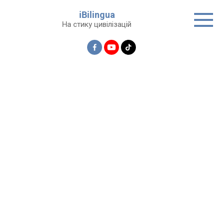
Перейти
iBilingua
до
На стику цивілізацій
вмісту