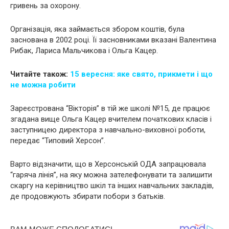
гривень за охорону.
Організація, яка займається збором коштів, була
заснована в 2002 році. Її засновниками вказані Валентина
Рибак, Лариса Мальчикова і Ольга Кацер.
Читайте також:
15 вересня: яке свято, прикмети і що
не можна робити
Зареєстрована “Вікторія” в тій же школі №15, де працює
згадана вище Ольга Кацер вчителем початкових класів і
заступницею директора з навчально-виховної роботи,
передає “Типовий Херсон”.
Варто відзначити, що в Херсонській ОДА запрацювала
“гаряча лінія”, на яку можна зателефонувати та залишити
скаргу на керівництво шкіл та інших навчальних закладів,
де продовжують збирати побори з батьків.