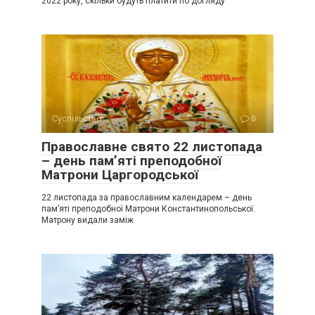
2022 року, скільки будуть платити по догляду
Суспільство
0
Православне свято 22 листопада
– день пам’яті преподобної
Матрони Царгородської
22 листопада за православним календарем – день
пам’яті преподобної Матрони Константинопольської.
Матрону видали заміж