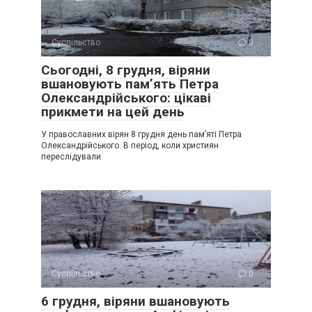
Суспільство
0
Сьогодні, 8 грудня, віряни
вшановують пам’ять Петра
Олександрійського: цікаві
прикмети на цей день
У православних вірян 8 грудня день пам’яті Петра
Олександрійського. В період, коли християн
переслідували
Суспільство
0
6 грудня, віряни вшановують