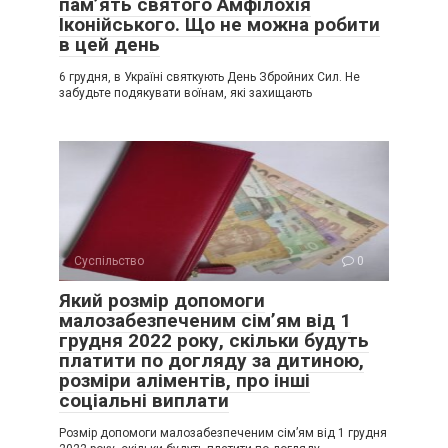
пам’ять святого Амфілохія
Іконійського. Що не можна робити
в цей день
6 грудня, в Україні святкують День Збройних Сил. Не
забудьте подякувати воїнам, які захищають
Суспільство
0
Який розмір допомоги
малозабезпеченим сім’ям від 1
грудня 2022 року, скільки будуть
платити по догляду за дитиною,
розміри аліментів, про інші
соціальні виплати
Розмір допомоги малозабезпеченим сім’ям від 1 грудня