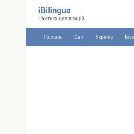
Перейти
iBilingua
до
вмісту
На стику цивілізацій
Головна
Світ
Україна
Біз