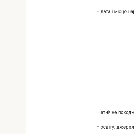
– дата і місце на
– етнічне походж
– освіту, джерел