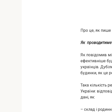
Про це, як пише 
Як проводитиме
Як повідомив мі
ефективніше буде
українців. Дубіл
будинки, як це р
Така кількість р
України: відпов
дані, як:
– склад і родинн