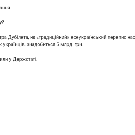
ання.
су?
ра Дубілета, на «традиційний» всеукраїнський перепис нас
українців, знадобиться 5 млрд. грн.
ли у Держстаті.