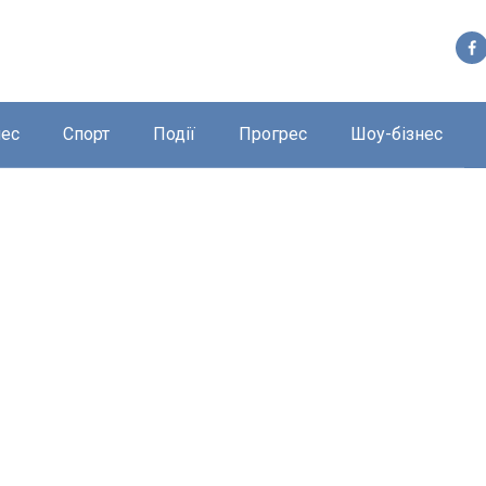
нес
Спорт
Події
Прогрес
Шоу-бізнес