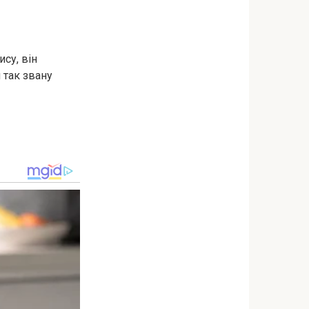
су, він
 так звану