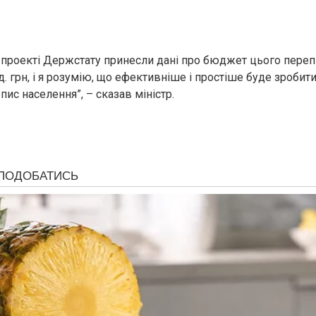
 проекті Держстату принесли дані про бюджет цього перепи
. грн, і я розумію, що ефективніше і простіше буде зробити
ис населення”, – сказав міністр.