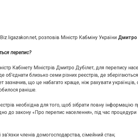
Biz.ligazakon.net, розповів Міністр Кабміну України
Дмитро 
ться перепис?
ністр Кабінету Міністрів Дмитро Дубілет, для перепису нас
 об’єднати близько семи різних реєстрів, де зберігаються
ет зазначив, що це набагато краще, ніж рахувати українців,
обилося раніше.
еєстрів необхідна для того, щоб зібрати повну інформацію 
ідно до закону «Про перепис населення», під час процедури
і зв’язки членів домогосподарства, сімейний стан;