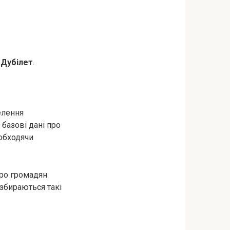
Дубілет
.
елення
 базові дані про
 обходячи
про громадян
 збираються такі