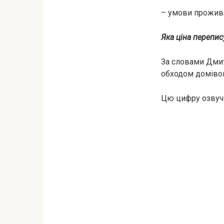
– умови прожив
Яка ціна перепи
За словами Дмит
обходом домівок 
Цю цифру озвучи