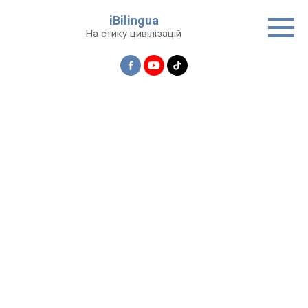
Перейти
iBilingua
до
На стику цивілізацій
вмісту