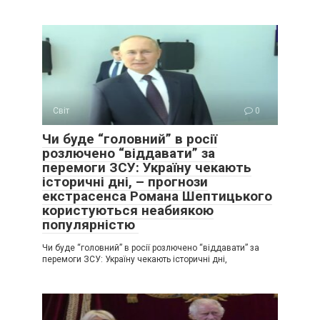
Світ
0
Чи буде “головний” в росії
розлючено “віддавати” за
перемоги ЗСУ: Україну чекають
історичні дні, – прогнози
екстрасенса Романа Шептицького
користуються неабиякою
популярністю
Чи буде “головний” в росії розлючено “віддавати” за
перемоги ЗСУ: Україну чекають історичні дні,