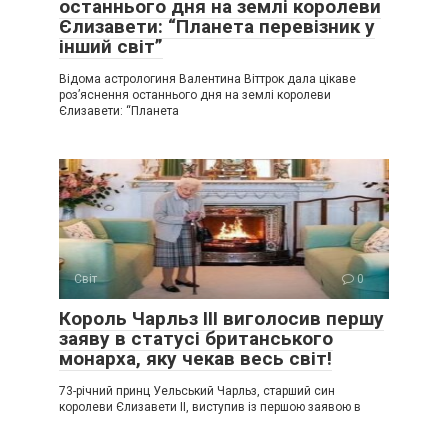
останнього дня на землі королеви
Єлизавети: “Планета перевізник у
інший світ”
Відома астрологиня Валентина Віттрок дала цікаве
роз’яснення останнього дня на землі королеви
Єлизавети: “Планета
Світ
0
Король Чарльз ІІІ виголосив першу
заяву в статусі британського
монарха, яку чекав весь світ!
73-річний принц Уельський Чарльз, старший син
королеви Єлизавети II, виступив із першою заявою в