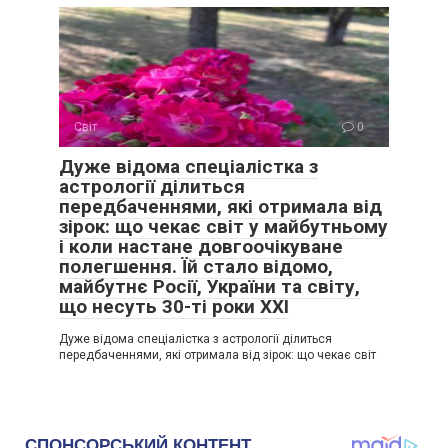
Світ
0
Дуже відома спеціалістка з
астрології ділиться
передбаченнями, які отримала від
зірок: що чекає світ у майбутньому
і коли настане довгоочікуване
полегшення. Їй стало відомо,
майбутнє Росії, України та світу,
що несуть 30-ті роки XXI
Дуже відома спеціалістка з астрології ділиться
передбаченнями, які отримала від зірок: що чекає світ