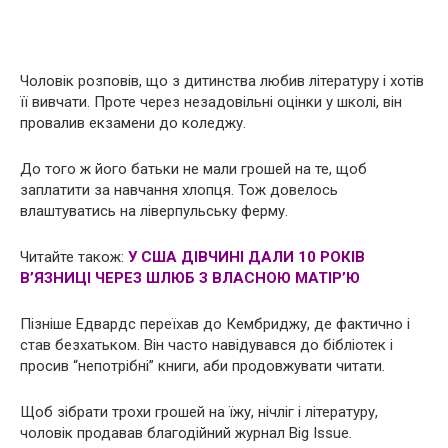
Чоловік розповів, що з дитинства любив літературу і хотів
її вивчати. Проте через незадовільні оцінки у школі, він
провалив екзамени до коледжу.
До того ж його батьки не мали грошей на те, щоб
заплатити за навчання хлопця. Тож довелось
влаштуватись на ліверпульську ферму.
Читайте також:
У США ДІВЧИНІ ДАЛИ 10 РОКІВ
В’ЯЗНИЦІ ЧЕРЕЗ ШЛЮБ З ВЛАСНОЮ МАТІР’Ю
Пізніше Едвардс переїхав до Кембриджу, де фактично і
став безхатьком. Він часто навідувався до бібліотек і
просив “непотрібні” книги, аби продовжувати читати.
Щоб зібрати трохи грошей на їжу, нічліг і літературу,
чоловік продавав благодійний журнал Big Issue.