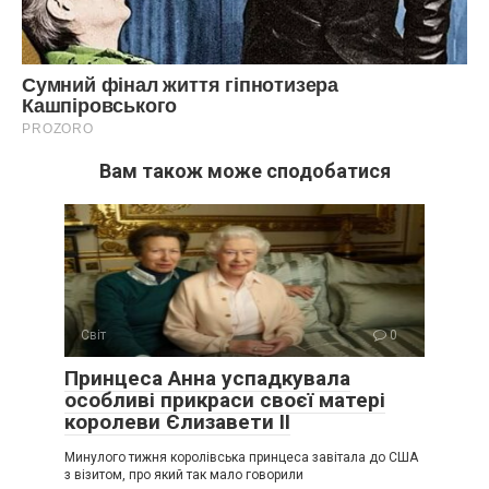
Вам також може сподобатися
Світ
0
Принцеса Анна успадкувала
особливі прикраси своєї матері
королеви Єлизавети II
Минулого тижня королівська принцеса завітала до США
з візитом, про який так мало говорили