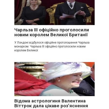
Світ
0
Чарльза III офіційно проголосили
новим королем Великої Британії
У Лондоні відбулося офіційне проголошення Чарльза
монархом. Чарльза III офіційно проголосили новим
королем Великої
Світ
0
Відома астрологиня Валентина
Віттрок дала цікаве роз’яснення