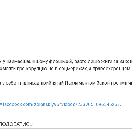
ь у наймасшабнішому флешмобі, варто лише жити за Закон
домляти про корупцію не в соцмережах, а правоохоронцям.
 з себе і підписав прийнятий Парламентом Закон про імпі
ww.facebook.com/zelenskiy95/videos/2337051096545253/