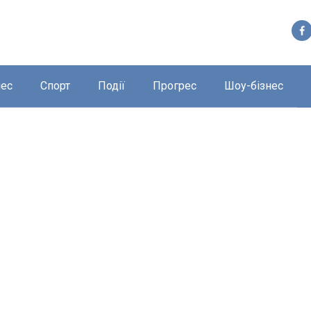
нес
Спорт
Події
Прогрес
Шоу-бізнес