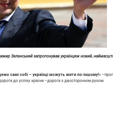
имир Зеленський запропонував українцям новий, наймасшт
емо самі собі – українці можуть жити по-іншому!
» –проп
дорога до успіху країни –дорога з двостороннім рухом.