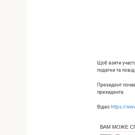
Щоб взяти участ
податки та пові
Президент почав
президента.
Відео
https://w