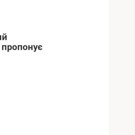
ий
 пропонує