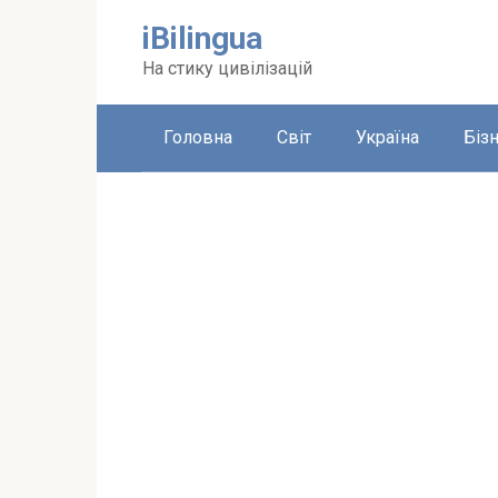
Перейти
iBilingua
до
вмісту
На стику цивілізацій
Головна
Світ
Україна
Біз