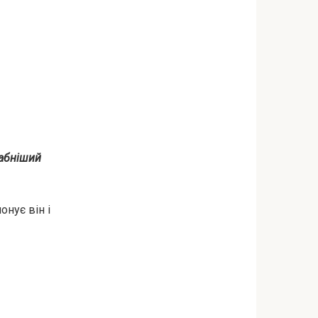
абніший
онує він і