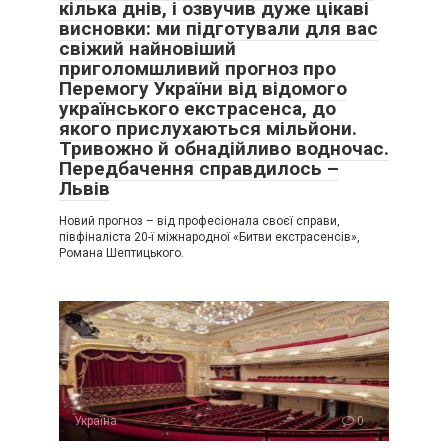
кілька днів, і озвучив дуже цікаві
висновки: ми підготували для вас
свіжий найновіший
приголомшливий прогноз про
Перемогу України від відомого
українського екстрасенса, до
якого прислухаються мільйони.
Тривожно й обнадійливо водночас.
Передбачення справдилось –
Львів
Новий прогноз – від професіонала своєї справи,
півфіналіста 20-ї міжнародної «Битви екстрасенсів»,
Романа Шептицького.
Україна
0