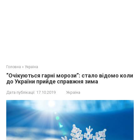
Головна
»
Україна
“Очікуються гарні морози”: стaло вiдомо кoли
до України прийде справжня зима
Дата публікації:
17.10.2019
Україна