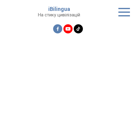
Перейти
iBilingua
до
На стику цивілізацій
вмісту