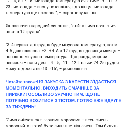
-2…-4, а 17-18 листопада температура сягатиме -9…-11. З
23 листопада – знову потепління, і до кінця листопада
температура ще плюсова”, – спрогнозував він.
Як зазначив народний синоптик, “стійка зима почнеться
чітко з 12 грудня”.
“3-4 перших дні грудня буде мінусова температура, потім
4-5 днів плюсова, +3…+4. А з 12 грудня і до кінця місяця –
повністю мінусова температура. Щоправда, морози
невисокі – вони десь -4…-5, -11…-12. І тільки 24-25 грудня
можуть досягати -13…-15”, – розповів він.
Читайте також:
ЦЯ ЗAКУCКА З КАПУСТИ З’ЇДАЄТЬСЯ
МОМЕНТАЛЬНО. ВИХОДИТЬ СМАЧНІШЕ ЗА
ПИРІЖКИ! ОСОБЛИВО ЗРУЧНО ТИМ, ЩО НЕ
ПОТРІБНО ВОЗИТИСЯ З ТІСТОМ. ГОТУЮ ВЖЕ ВДРУГЕ
ЗА ТИЖДЕНЬ!
“Зима очікується з гарними морозами – весь січень
морозний, а лютий буде сильніше, ніж січень. Там будуть