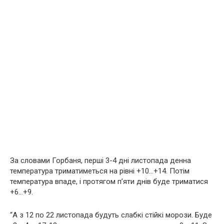
За словами Горбаня, перші 3-4 дні листопада денна
температура триматиметься на рівні +10…+14. Потім
температура впаде, і протягом п’яти днів буде триматися
+6…+9.
“А з 12 по 22 листопада будуть слабкі стійкі морози. Буде