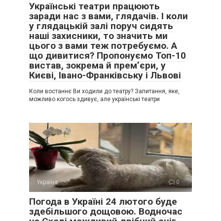
Українські театри працюють
заради нас з вами, глядачів. І коли
у глядацькій залі поруч сидять
наші захисники, то значить ми
цього з вами теж потребуємо. А
що дивитися? Пропонуємо Топ-10
вистав, зокрема й прем’єри, у
Києві, Івано-Франківську і Львові
Коли востаннє Ви ходили до театру? Запитання, яке,
можливо когось здивує, але українські театри
Україна
0
Погода в Україні 24 лютого буде
здебільшого дощовою. Водночас