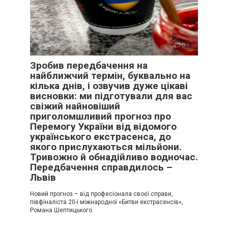
Україна
0
Зробив передбачення на
найближчий термін, буквально на
кілька днів, і озвучив дуже цікаві
висновки: ми підготували для вас
свіжий найновіший
приголомшливий прогноз про
Перемогу України від відомого
українського екстрасенса, до
якого прислухаються мільйони.
Тривожно й обнадійливо водночас.
Передбачення справдилось –
Львів
Новий прогноз – від професіонала своєї справи,
півфіналіста 20-ї міжнародної «Битви екстрасенсів»,
Романа Шептицького.