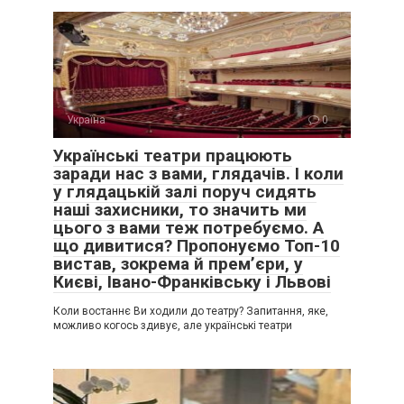
Україна
0
Українські театри працюють
заради нас з вами, глядачів. І коли
у глядацькій залі поруч сидять
наші захисники, то значить ми
цього з вами теж потребуємо. А
що дивитися? Пропонуємо Топ-10
вистав, зокрема й прем’єри, у
Києві, Івано-Франківську і Львові
Коли востаннє Ви ходили до театру? Запитання, яке,
можливо когось здивує, але українські театри