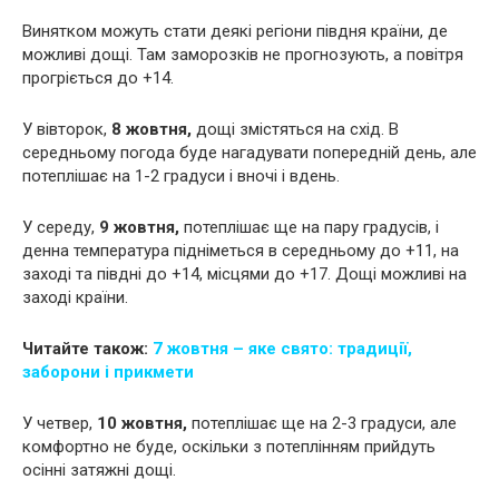
Винятком можуть стати деякі регіони півдня країни, де
можливі дощі. Там заморозків не прогнозують, а повітря
прогріється до +14.
У вівторок,
8 жовтня,
дощі змістяться на схід. В
середньому погода буде нагадувати попередній день, але
потеплішає на 1-2 градуси і вночі і вдень.
У середу,
9 жовтня,
потеплішає ще на пару градусів, і
денна температура підніметься в середньому до +11, на
заході та півдні до +14, місцями до +17. Дощі можливі на
заході країни.
Читайте також:
7 жовтня – яке свято: традиції,
заборони і прикмети
У четвер,
10 жовтня,
потеплішає ще на 2-3 градуси, але
комфортно не буде, оскільки з потеплінням прийдуть
осінні затяжні дощі.