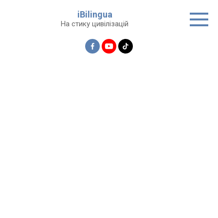
Перейти
iBilingua
до
На стику цивілізацій
вмісту