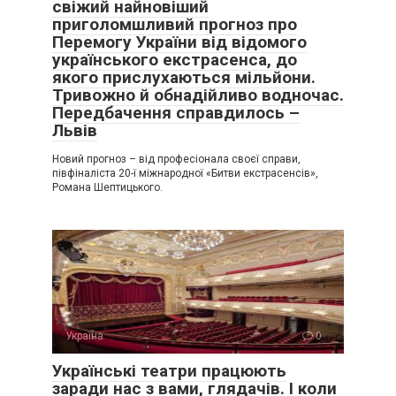
свіжий найновіший
приголомшливий прогноз про
Перемогу України від відомого
українського екстрасенса, до
якого прислухаються мільйони.
Тривожно й обнадійливо водночас.
Передбачення справдилось –
Львів
Новий прогноз – від професіонала своєї справи,
півфіналіста 20-ї міжнародної «Битви екстрасенсів»,
Романа Шептицького.
Україна
0
Українські театри працюють
заради нас з вами, глядачів. І коли