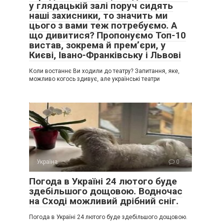
у глядацькій залі поруч сидять
наші захисники, то значить ми
цього з вами теж потребуємо. А
що дивитися? Пропонуємо Топ-10
вистав, зокрема й прем’єри, у
Києві, Івано-Франківську і Львові
Коли востаннє Ви ходили до театру? Запитання, яке,
можливо когось здивує, але українські театри
Україна
0
Погода в Україні 24 лютого буде
здебільшого дощовою. Водночас
на Сході можливий дрібний сніг.
Погода в Україні 24 лютого буде здебільшого дощовою.