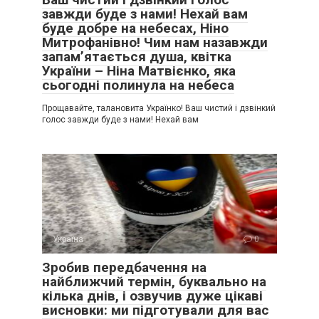
завжди буде з нами! Нехай вам
буде добре на небесах, Ніно
Митрофанівно! Чим нам назавжди
запам’ятається душа, квітка
України – Ніна Матвієнко, яка
сьогодні полинула на небеса
Прощавайте, талановита Українко! Ваш чистий і дзвінкий
голос завжди буде з нами! Нехай вам
Україна
0
Зробив передбачення на
найближчий термін, буквально на
кілька днів, і озвучив дуже цікаві
висновки: ми підготували для вас