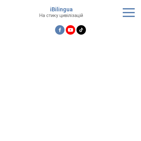
Перейти
iBilingua
до
На стику цивілізацій
вмісту