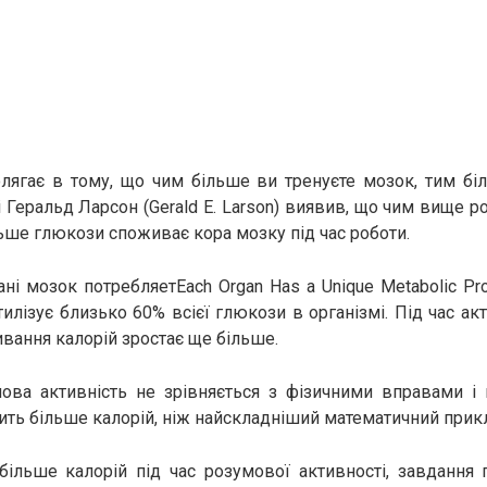
лягає в тому, що чим більше ви тренуєте мозок, тим бі
 Геральд Ларсон (Gerald E. Larson) виявив, що чим вище р
ьше глюкози споживає кора мозку під час роботи.
ані мозок потребляетEach Organ Has a Unique Metabolic Pro
тилізує близько 60% всієї глюкози в організмі. Під час а
ивання калорій зростає ще більше.
мова активність не зрівняється з фізичними вправами і
ить більше калорій, ніж найскладніший математичний прик
більше калорій під час розумової активності, завдання 