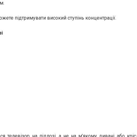
м.
можете підтримувати високий ступінь концентрації.
зі
я телевізор на підлозі, а не на м’якому дивані або крісл