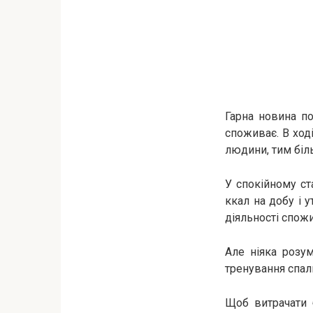
Гарна новина по
споживає. В ході
людини, тим біл
У спокійному ст
ккал на добу і у
діяльності спож
Але ніяка розу
тренування спал
Щоб витрачати 