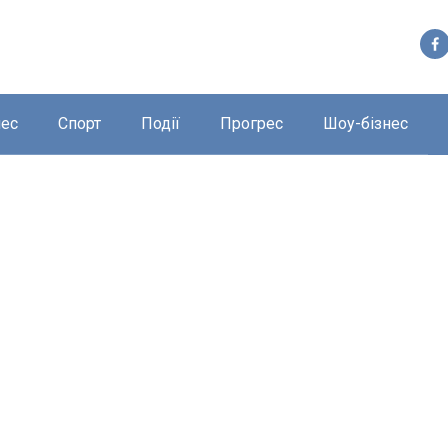
нес
Спорт
Події
Прогрес
Шоу-бізнес