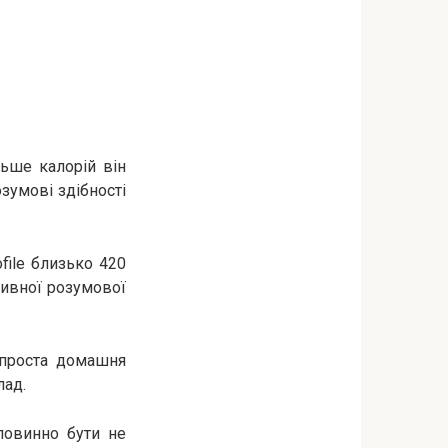
льше калорій він
озумові здібності
file близько 420
ктивної розумової
 проста домашня
лад.
повинно бути не