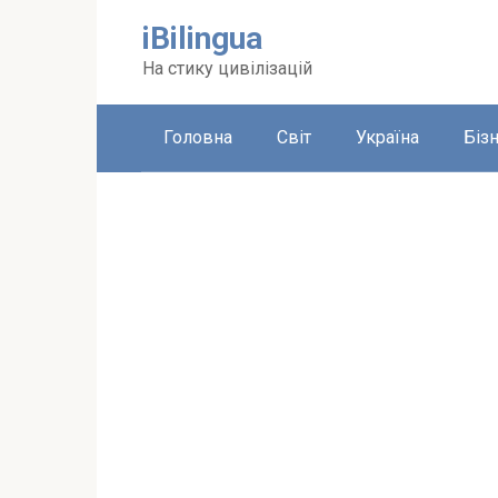
Перейти
iBilingua
до
вмісту
На стику цивілізацій
Головна
Світ
Україна
Біз