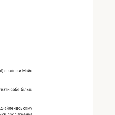
l) з клініки Майо
увати себе більш
од-айлендському
ники дослідження