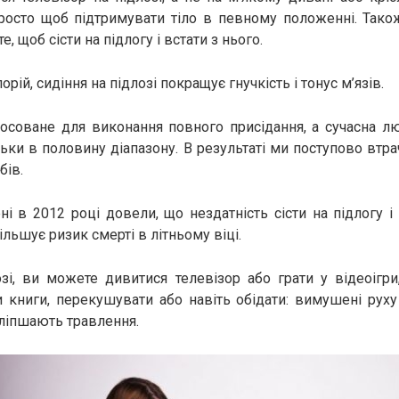
росто щоб підтримувати тіло в певному положенні. Тако
е, щоб сісти на підлогу і встати з нього.
орій, сидіння на підлозі покращує гнучкість і тонус м’язів.
тосоване для виконання повного присідання, а сучасна л
ьки в половину діапазону. В результаті ми поступово втра
бів.
ні в 2012 році довели, що нездатність сісти на підлогу і 
льшує ризик смерті в літньому віці.
зі, ви можете дивитися телевізор або грати у відеоігр
и книги, перекушувати або навіть обідати: вимушені руху
оліпшають травлення.