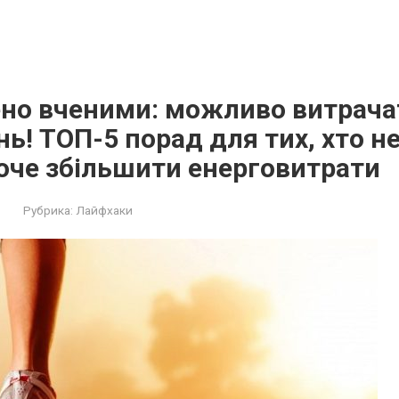
о вченими: можливо витрачати
нь! ТОП-5 порад для тих, хто не
хоче збільшити енерговитрати
Рубрика:
Лайфхаки