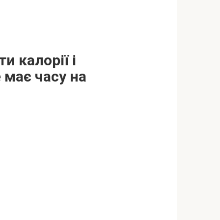
 калорії і
 має часу на