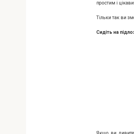
простим і цікави
Тільки так ви з
Сидіть на підло
Якщо ви дивитес