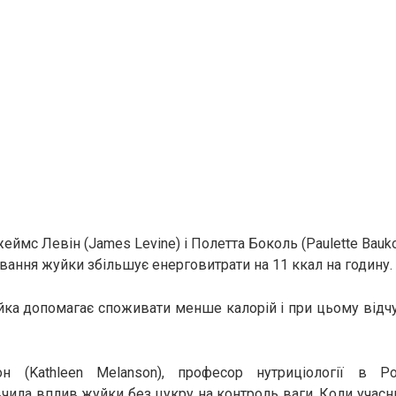
мс Левін (James Levine) і Полетта Боколь (Paulette Bauko
ування жуйки збільшує енерговитрати на 11 ккал на годину.
йка допомагає споживати менше калорій і при цьому відч
н (Kathleen Melanson), професор нутриціології в Р
ивчила вплив жуйки без цукру на контроль ваги. Коли учас