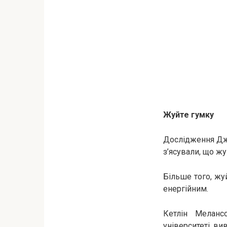
Жуйте гумку
Дослідження Джей
з’ясували, що ж
Більше того, жу
енергійним.
Кетлін Мелансо
університеті, в