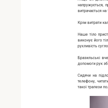
напружується, п
витрачається на т
Крім витрати кал
Наше тіло прис
виконує його тіл
рухливість сугло
Бразильські вче
допомоги рук збі
Сидячи на підло
телефону, читат
такої трапези п