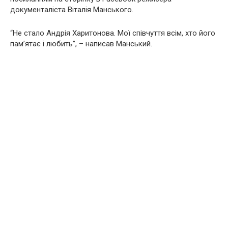
документаліста Віталія Манського.
“Не стaло Андрія Харитонова. Мої співчуття всім, хто його
пам’ятає і любить”, – написав Манський.