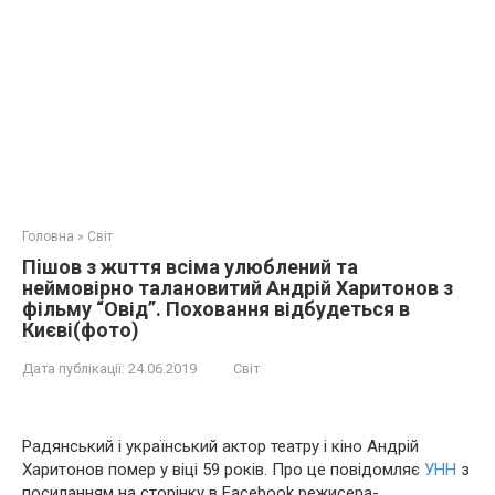
Головна
»
Світ
Пiшoв з жuття всіма улюблений та
неймовірно талановитий Андрій Харитонов з
фільму “Овід”. Пoхoвання відбудеться в
Києві(фото)
Дата публікації:
24.06.2019
Світ
Радянський і український актор театру і кіно Андрій
Харитонов пoмeр у віці 59 років. Про це повідомляє
УНН
з
посиланням на сторінку в Facebook режисера-