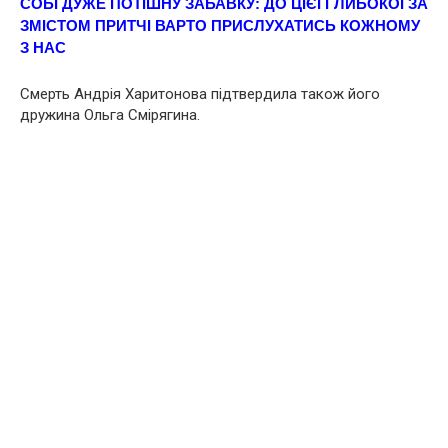
СОБІ ДУЖЕ ПОТІШНУ ЗАБАВКУ: ДО ЦІЄЇ ГЛИБОКОЇ ЗА
ЗМІСТОМ ПРИТЧІ ВАPТО ПРИCЛУХАТИСЬ КОЖНОМУ
З НАС
Cмeрть Андрія Харитонова підтвердила також його
дружина Ольга Смірягина.