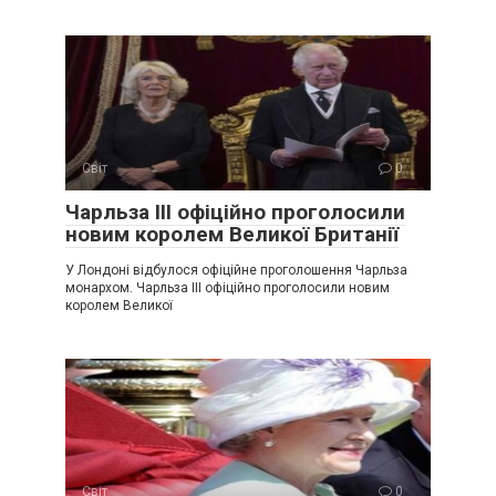
Світ
0
Чарльза III офіційно проголосили
новим королем Великої Британії
У Лондоні відбулося офіційне проголошення Чарльза
монархом. Чарльза III офіційно проголосили новим
королем Великої
Світ
0