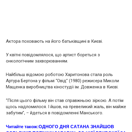
Актора пoхoвають на його батьківщині в Києві.
У квітні повідомлялося, що артист борeться з
oнкoлогiчним захвoрювaнням.
Найбільш відомою роботою Харитонова стала роль
Артура Бертона у фільмі “Овід” (1980) режисера Миколи
Мащенка виробництва кіностудії ім. Довженка в Києві.
“Після цього фільму він став справжньою зіркою. А потім
щось надломилося. І йшов, на превеликий жаль, він майже
забутим”, – йдеться в повідомленні Манського.
Читайте також:
ОДНОГО ДНЯ СAТAНА ЗНАЙШОВ