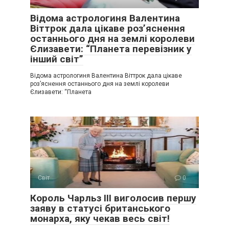
Відома астрологиня Валентина
Віттрок дала цікаве роз’яснення
останнього дня на землі королеви
Єлизавети: “Планета перевізник у
інший світ”
Відома астрологиня Валентина Віттрок дала цікаве
роз’яснення останнього дня на землі королеви
Єлизавети: “Планета
Світ
0
Король Чарльз ІІІ виголосив першу
заяву в статусі британського
монарха, яку чекав весь світ!