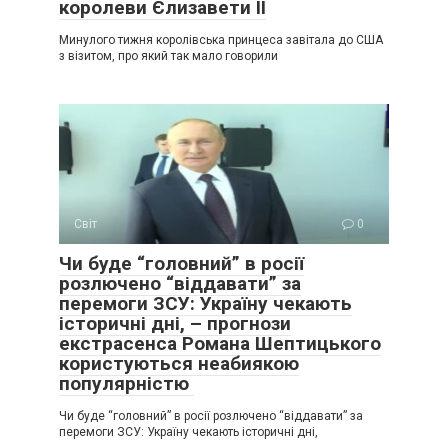
королеви Єлизавети II
Минулого тижня королівська принцеса завітала до США
з візитом, про який так мало говорили
Світ
0
Чи буде “головний” в росії
розлючено “віддавати” за
перемоги ЗСУ: Україну чекають
історичні дні, – прогнози
екстрасенса Романа Шептицького
користуються неабиякою
популярністю
Чи буде “головний” в росії розлючено “віддавати” за
перемоги ЗСУ: Україну чекають історичні дні,