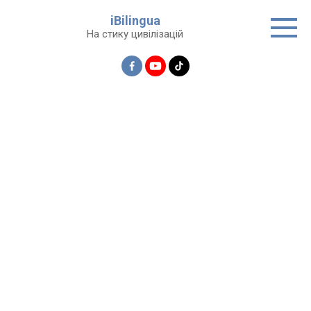
Перейти
iBilingua
до
На стику цивілізацій
вмісту