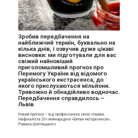
Україна
0
Зробив передбачення на
найближчий термін, буквально на
кілька днів, і озвучив дуже цікаві
висновки: ми підготували для вас
свіжий найновіший
приголомшливий прогноз про
Перемогу України від відомого
українського екстрасенса, до
якого прислухаються мільйони.
Тривожно й обнадійливо водночас.
Передбачення справдилось –
Львів
Новий прогноз – від професіонала своєї справи,
півфіналіста 20-ї міжнародної «Битви екстрасенсів»,
Романа Шептицького.