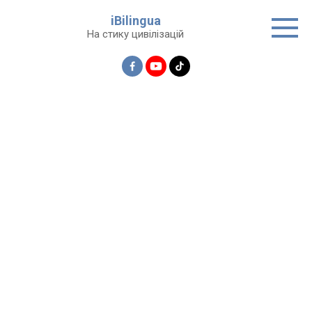
Перейти
iBilingua
до
На стику цивілізацій
вмісту