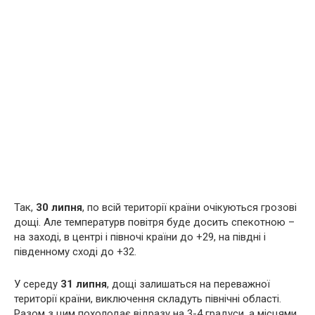
Так,
30 липня
, по всій території країни очікуються грозові
дощі. Але температурв повітря буде досить спекотною –
на заході, в центрі і півночі країни до +29, на півдні і
південному сході до +32.
У середу
31 липня
, дощі залишаться на переважної
території країни, виключення складуть північні області.
Разом з цим похолодає відразу на 3-4 градуси, а місцями