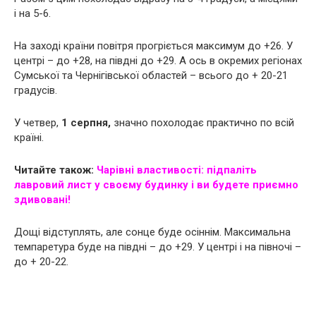
і на 5-6.
На заході країни повітря прогріється максимум до +26. У
центрі – до +28, на півдні до +29. А ось в окремих регіонах
Сумської та Чернігівської областей – всього до + 20-21
градусів.
У четвер,
1 серпня,
значно похолодає практично по всій
країні.
Читайте також:
Чарівні властивості: підпаліть
лавровий лист у своєму будинку і ви будете приємно
здивовані!
Дощі відступлять, але сонце буде осіннім. Максимальна
темпаретура буде на півдні – до +29. У центрі і на півночі –
до + 20-22.