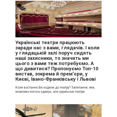
Україна
0
Українські театри працюють
заради нас з вами, глядачів. І коли
у глядацькій залі поруч сидять
наші захисники, то значить ми
цього з вами теж потребуємо. А
що дивитися? Пропонуємо Топ-10
вистав, зокрема й прем’єри, у
Києві, Івано-Франківську і Львові
Коли востаннє Ви ходили до театру? Запитання, яке,
можливо когось здивує, але українські театри