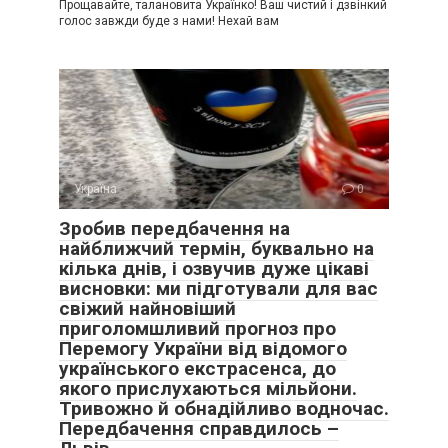
Прощавайте, талановита Українко! Ваш чистий і дзвінкий
голос завжди буде з нами! Нехай вам
Україна
0
Зробив передбачення на
найближчий термін, буквально на
кілька днів, і озвучив дуже цікаві
висновки: ми підготували для вас
свіжий найновіший
приголомшливий прогноз про
Перемогу України від відомого
українського екстрасенса, до
якого прислухаються мільйони.
Тривожно й обнадійливо водночас.
Передбачення справдилось –