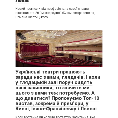
Львів
Новий прогноз – від професіонала своєї справи,
півфіналіста 20-ї міжнародної «Битви екстрасенсів»,
Романа Шептицького.
Україна
0
Українські театри працюють
заради нас з вами, глядачів. І коли
у глядацькій залі поруч сидять
наші захисники, то значить ми
цього з вами теж потребуємо. А
що дивитися? Пропонуємо Топ-10
вистав, зокрема й прем’єри, у
Києві, Івано-Франківську і Львові
Коли востаннє Ви ходили до театру? Запитання, яке,