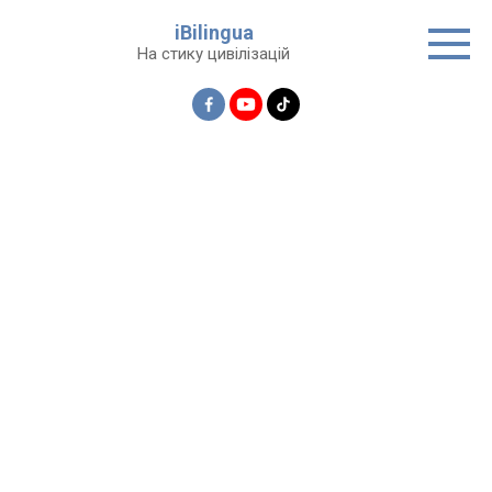
Перейти
iBilingua
до
На стику цивілізацій
вмісту