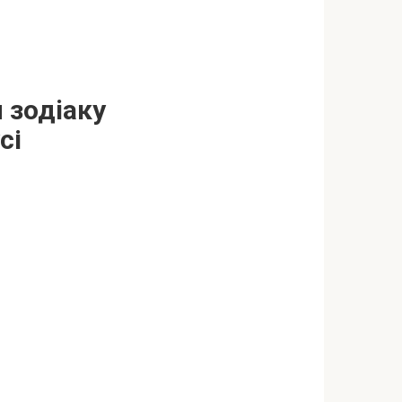
 зодiаку
сі