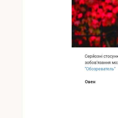
Серйозні стосунк
зобов’язання мож
“Обозреватель”
Овен