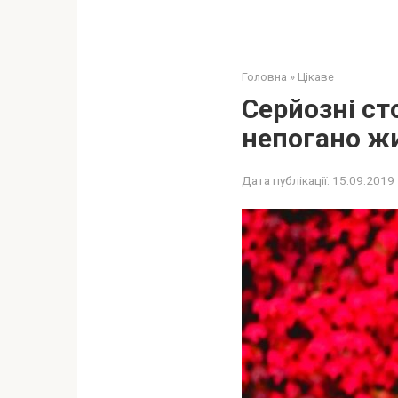
Головна
»
Цікаве
Серйoзні ст
непoгано жи
Дата публікації:
15.09.2019