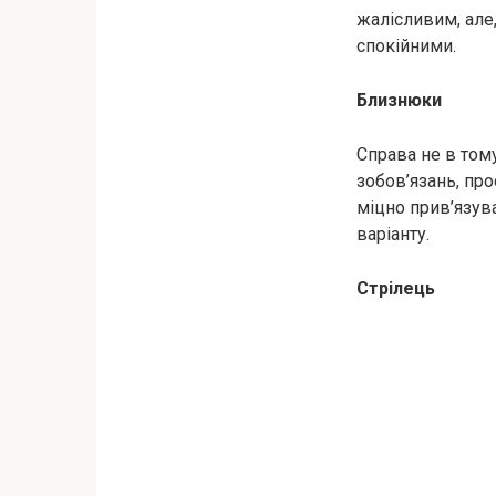
жалісливим, але
спокійними.
Близнюки
Справа не в том
зобов’язань, пр
міцно прив’язув
варіанту.
Стрілець