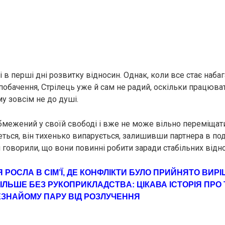
 в перші дні розвитку відносин. Однак, коли все стає наба
 побачення, Стрілець уже й сам не радий, оскільки працюва
у зовсім не до душі.
бмежений у своїй свободі і вже не може вільно переміщати
ться, він тихенько випарується, залишивши партнера в поди
 говорили, що вони повинні робити заради стабільних відн
Я РОСЛА В СІМ’Ї, ДЕ КОНФЛІКТИ БУЛО ПРИЙНЯТО ВИР
 БІЛЬШЕ БЕЗ РУКOПРИКЛAДСТВA: ЦІКАВА ІСТОРІЯ ПРО Т
ЗНАЙОМУ ПАРУ ВІД РОЗЛУЧЕННЯ