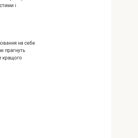
стими і
ювання на себе
не прагнуть
и кращого