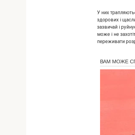
У них трапляютьс
здорових і щасл
зазвичай і руйн
може і не захоті
переживати розр