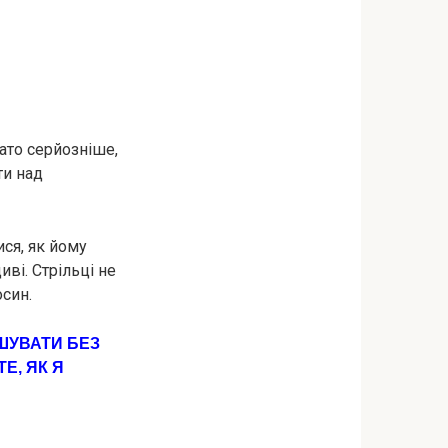
гато серйозніше,
ти над
ся, як йому
ві. Стрільці не
осин.
ІШУВАТИ БЕЗ
Е, ЯК Я