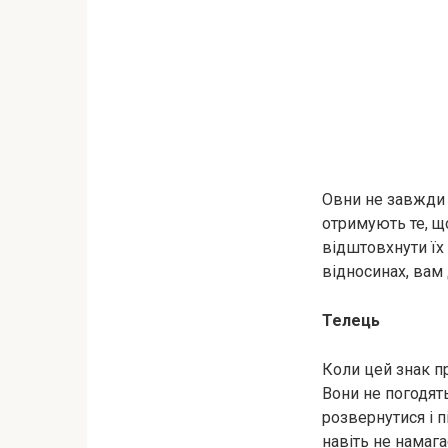
Овни не завжди 
отримують те, що
відштовхнути їх
відносинах, вам
Телець
Коли цей знак пр
Вони не погодят
розвернутися і 
навіть не намаг