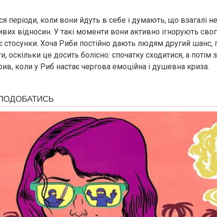
я періоди, коли вони йдуть в себе і думають, що взагалі н
ивих відносин. У такі моменти вони активно ігнорують свог
ує стосунки. Хоча Риби постійно дають людям другий шанс, 
ти, оскільки це досить болісно: спочатку сходитися, а потім 
ив, коли у Риб настає чергова емоційна і душевна криза.