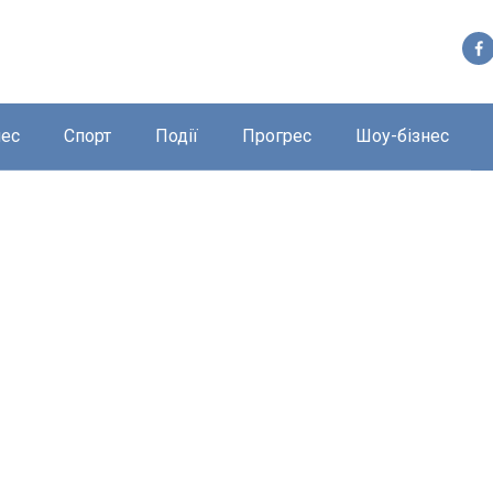
нес
Спорт
Події
Прогрес
Шоу-бізнес