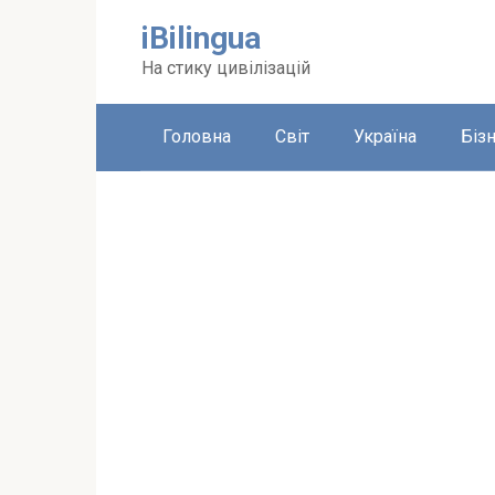
Перейти
iBilingua
до
вмісту
На стику цивілізацій
Головна
Світ
Україна
Біз