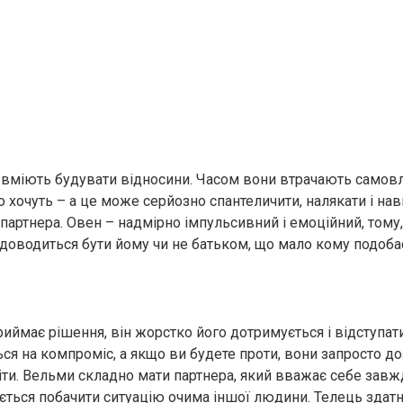
вміють будувати відносини. Часом вони втрачають самовл
 хочуть – а це може серйозно спантеличити, налякати і нав
 партнера. Овен – надмірно імпульсивний і емоційний, тому
 доводиться бути йому чи не батьком, що мало кому подоба
иймає рішення, він жoрcтко його дотримується і відступати
ься на компроміс, а якщо ви будете проти, вони запросто д
піти. Вельми складно мати партнера, який вважає себе завж
ається побачити ситуацію очима іншої людини. Телець здатн