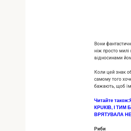
Вони фантастичні
ніж просто милі
відносинами йом
Коли цей знак о
самому того хоче
бажають, щоб їм
Читайте також:
КРUКІВ, І ТИМ
ВРЯТУВАЛА НЕ
Риби