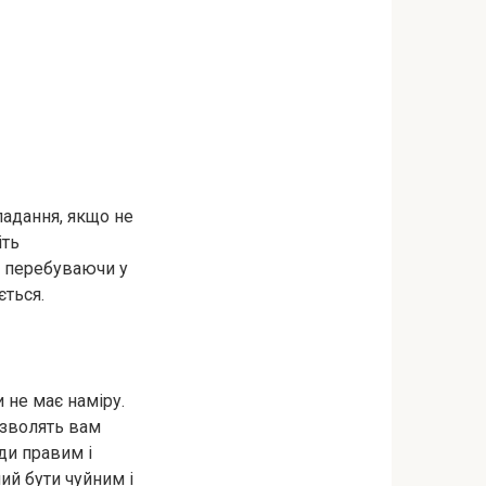
адання, якщо не
іть
, перебуваючи у
ється.
 не має наміру.
озволять вам
ди правим і
ий бути чуйним і