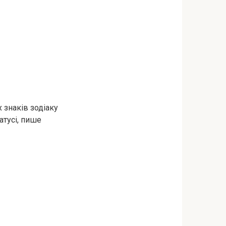
х знаків зодіаку
атусі, пише