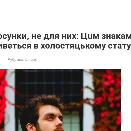
осунки, нe для них: Цuм знaкам
вeться в холoстяцькому стату
Рубрика:
Цікаве