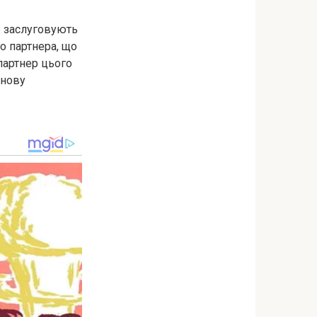
е заслуговують
о партнера, що
партнер цього
знову