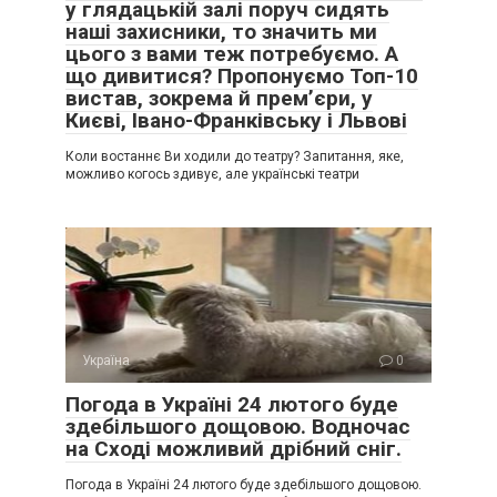
у глядацькій залі поруч сидять
наші захисники, то значить ми
цього з вами теж потребуємо. А
що дивитися? Пропонуємо Топ-10
вистав, зокрема й прем’єри, у
Києві, Івано-Франківську і Львові
Коли востаннє Ви ходили до театру? Запитання, яке,
можливо когось здивує, але українські театри
Україна
0
Погода в Україні 24 лютого буде
здебільшого дощовою. Водночас
на Сході можливий дрібний сніг.
Погода в Україні 24 лютого буде здебільшого дощовою.