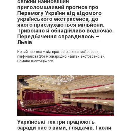
свіжий найновіший
приголомшливий прогноз про
Перемогу України від відомого
українського екстрасенса, до
якого прислухаються мільйони.
Тривожно й обнадійливо водночас.
Передбачення справдилось –
Львів
Новий прогноз – від професіонала своєї справи,
півфіналіста 20-ї міжнародної «Битви екстрасенсів»,
Романа Шептицького.
Україна
0
Українські театри працюють
заради нас з вами, глядачів. І коли