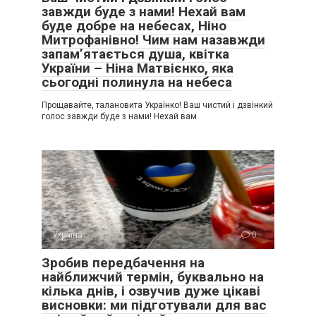
завжди буде з нами! Нехай вам
буде добре на небесах, Ніно
Митрофанівно! Чим нам назавжди
запам’ятається душа, квітка
України – Ніна Матвієнко, яка
сьогодні полинула на небеса
Прощавайте, талановита Українко! Ваш чистий і дзвінкий
голос завжди буде з нами! Нехай вам
Україна
0
Зробив передбачення на
найближчий термін, буквально на
кілька днів, і озвучив дуже цікаві
висновки: ми підготували для вас