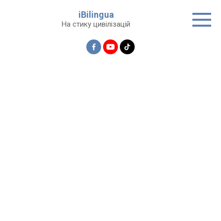
Перейти
iBilingua
до
На стику цивілізацій
вмісту