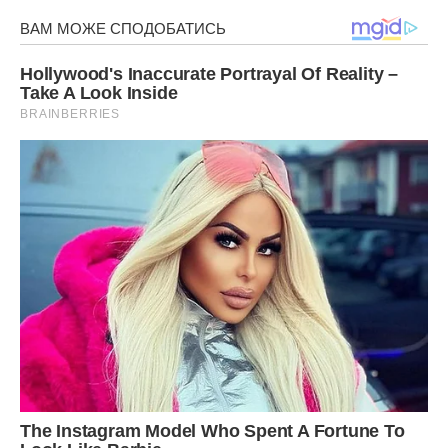
Не залишайтеся байдужими і приєднуйтесь до всесвітньої
акції «День без поліетилену» разом з нами!
Джерело
Передрук без посилання на Ibilingua.com. заборонено.
Фото ілюстративне, з вільних джерел, lookbio
Сподобалася стаття? Поділіться з друзями на
Facebook!