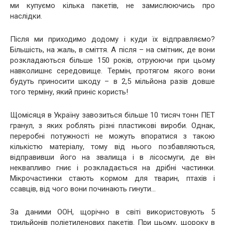
ми купуємо кілька пакетів, не замислюючись про
наслідки.
Після ми приходимо додому і куди їх відправляємо?
Більшість, на жаль, в сміття. А після – на смітник, де вони
розкладаються більше 150 років, отруюючи при цьому
навколишнє середовище. Термін, протягом якого вони
будуть приносити шкоду – в 2,5 мільйона разів довше
того терміну, який приніс користь!
Щомісяця в Україну завозиться більше 10 тисяч тонн ПЕТ
гранул, з яких роблять різні пластикові вироби. Однак,
переробні потужності не можуть впоратися з такою
кількістю матеріалу, тому від нього позбавляються,
відправивши його на звалища і в лісосмуги, де він
неквапливо гниє і розкладається на дрібні частинки.
Мікрочастинки стають кормом для тварин, птахів і
ссавців, від чого вони починають гинути…
За даними ООН, щорічно в світі використовують 5
трильйонів поліетиленових пакетів. При цьому, щороку в