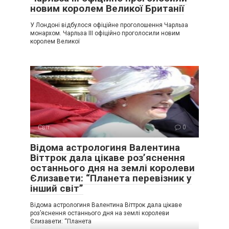
новим королем Великої Британії
У Лондоні відбулося офіційне проголошення Чарльза
монархом. Чарльза III офіційно проголосили новим
королем Великої
Світ
0
Відома астрологиня Валентина
Віттрок дала цікаве роз’яснення
останнього дня на землі королеви
Єлизавети: “Планета перевізник у
інший світ”
Відома астрологиня Валентина Віттрок дала цікаве
роз’яснення останнього дня на землі королеви
Єлизавети: “Планета