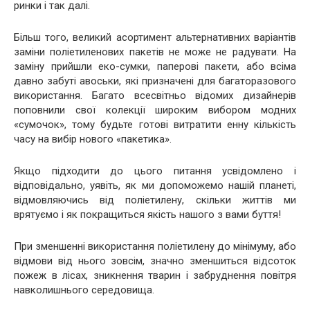
ринки і так далі.
Більш того, великий асортимент альтернативних варіантів
заміни поліетиленових пакетів не може не радувати. На
заміну прийшли еко-сумки, паперові пакети, або всіма
давно забуті авоськи, які призначені для багаторазового
використання. Багато всесвітньо відомих дизайнерів
поповнили свої колекції широким вибором модних
«сумочок», тому будьте готові витратити енну кількість
часу на вибір нового «пакетика».
Якщо підходити до цього питання усвідомлено і
відповідально, уявіть, як ми допоможемо нашій планеті,
відмовляючись від поліетилену, скільки життів ми
врятуємо і як покращиться якість нашого з вами буття!
При зменшенні використання поліетилену до мінімуму, або
відмови від нього зовсім, значно зменшиться відсоток
пожеж в лісах, зникнення тварин і забруднення повітря
навколишнього середовища.