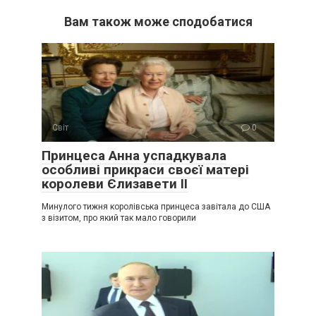
Вам також може сподобатися
Світ
0
Принцеса Анна успадкувала
особливі прикраси своєї матері
королеви Єлизавети II
Минулого тижня королівська принцеса завітала до США
з візитом, про який так мало говорили