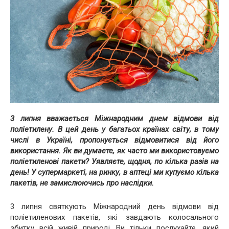
3 липня вважається Міжнародним днем ​​відмови від
поліетилену. В цей день у багатьох країнах світу, в тому
числі в Україні, пропонується відмовитися від його
використання. Як ви думаєте, як часто ми використовуємо
поліетиленові пакети? Уявляєте, щодня, по кілька разів на
день! У супермаркеті, на ринку, в аптеці ми купуємо кілька
пакетів, не замислюючись про наслідки.
3 липня святкують Міжнародний день відмови від
поліетиленових пакетів, які завдають колосального
збитку всій живій природі. Ви тільки послухайте, який