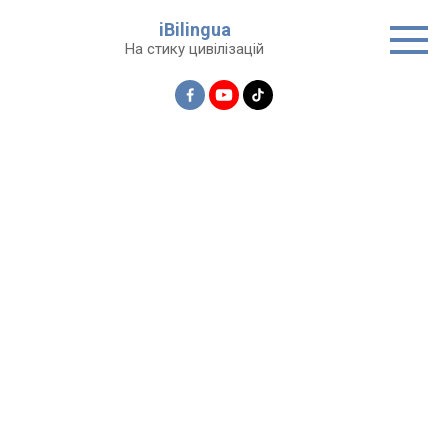
Перейти
iBilingua
до
На стику цивілізацій
вмісту