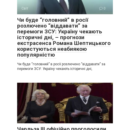
Світ
0
Чи буде “головний” в росії
розлючено “віддавати” за
перемоги ЗСУ: Україну чекають
історичні дні, – прогнози
екстрасенса Романа Шептицького
користуються неабиякою
популярністю
Чи буде “головний” в росії розлючено “віддавати” за
перемоги ЗСУ: Україну чекають історичні дні,
Світ
0
Чарльза III офіційно проголосили