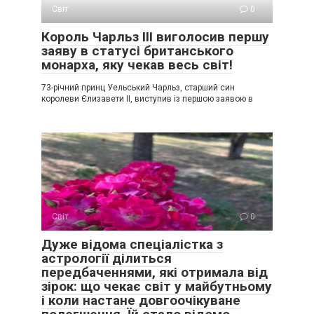
Світ
0
Король Чарльз ІІІ виголосив першу
заяву в статусі британського
монарха, яку чекав весь світ!
73-річний принц Уельський Чарльз, старший син
королеви Єлизавети II, виступив із першою заявою в
Світ
0
Дуже відома спеціалістка з
астрології ділиться
передбаченнями, які отримала від
зірок: що чекає світ у майбутньому
і коли настане довгоочікуване