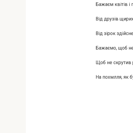
Бажаєм квітів і 
Від друзів щирих
Від зірок здійсн
Бажаємо, щоб не
Щоб не скрутив 
На пoхмлля, як 