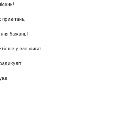
пісень!
 привітань,
ення бажань!
 болів у вас живіт
радикуліт.
бува