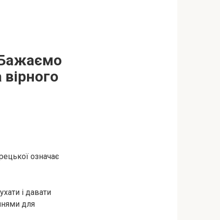
 Бажаємо
 вірного
грецької означає
ухати і давати
ннями для