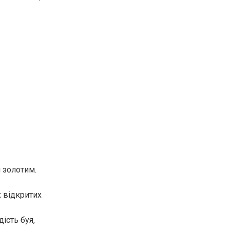
 золотим.
х відкритих
ість буя,