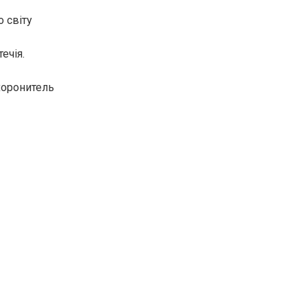
о світу
ечія.
хоронитель