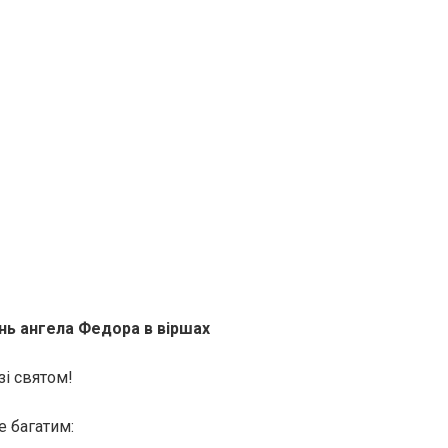
нь ангела Федора в віршах
зі святом!
е багатим: