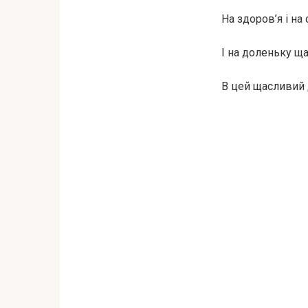
На здоров’я і на 
І на доленьку щ
В цей щасливий 