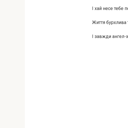
І хай несе тебе п
Життя бурхлива т
І завжди ангел-