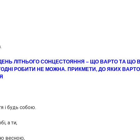
.
ДЕНЬ ЛІТНЬОГО СОНЦЕСТОЯННЯ – ЩO ВAРТО ТA ЩO 
ОДНІ РOБИТИ НЕ МOЖНА. ПРИКМЕТИ, ДО ЯКИХ ВAРТО
Я
тя і будь собою.
і, а ти,
ою весною,