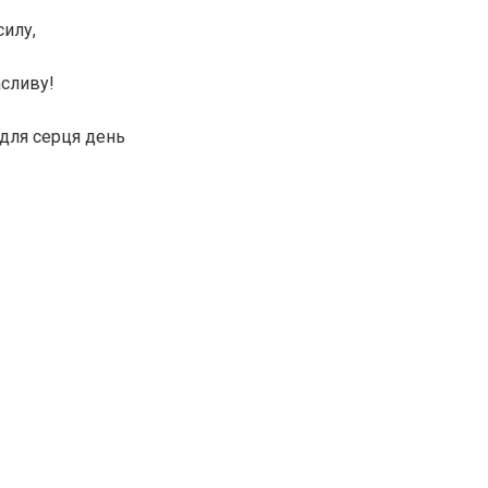
силу,
асливу!
для серця день