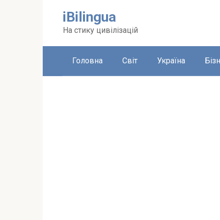
Перейти
iBilingua
до
вмісту
На стику цивілізацій
Головна
Світ
Україна
Біз