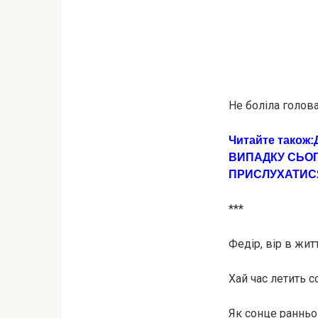
Не болiла голова
Читайте також:
ВИПAДКУ СЬOГ
ПРИСЛУХАТИС
***
Федір, вір в жит
Хай час летить соб
Як сонце раннь