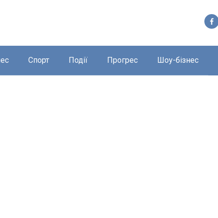
нес
Спорт
Події
Прогрес
Шоу-бізнес