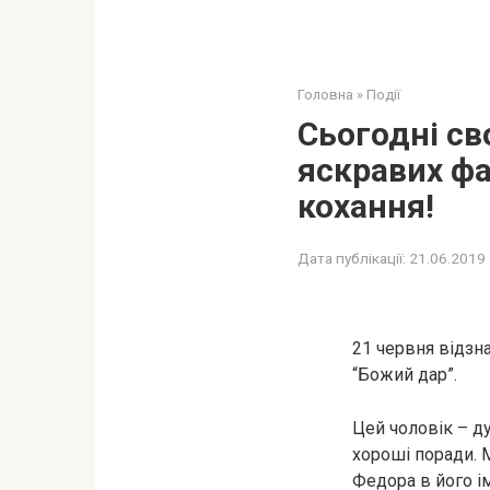
Головна
»
Події
Сьогодні св
яскравих фа
кохання!
Дата публікації:
21.06.2019
21 червня відзн
“Божий дар”.
Цей чоловік – д
хороші поради. 
Федора в його 