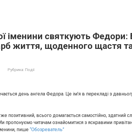
ої іменини святкують Федори:
рб життя, щоденного щастя та
Рубрика:
Події
ачається день ангела Федора. Це ім’я в перекладі з давньо
уже позитивний, всього домагається самостійно, здатний сл
Ми пропонуємо читачам ознайомитися з яскравими привіта
іменини, пише
“Обозреватель”