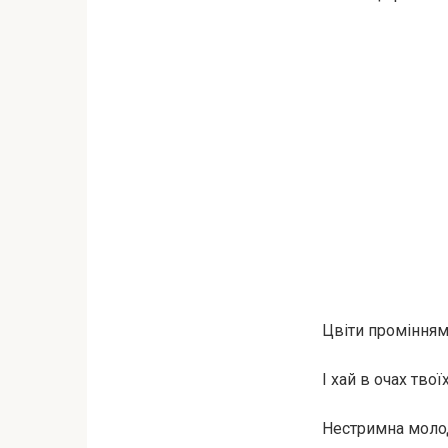
Цвіти промінням
І хай в очах твої
Нестримна молод