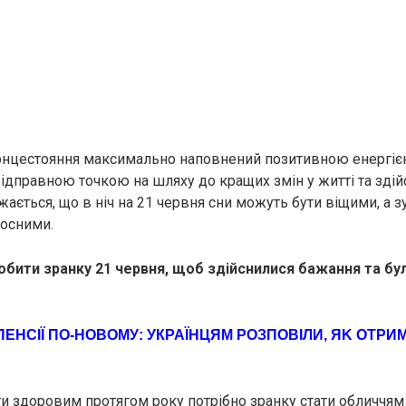
онцестояння максимально наповнений позитивною енергіє
відправною точкою на шляху до кращих змін у житті та здій
ається, що в ніч на 21 червня сни можуть бути віщими, а зу
носними.
обити зранку 21 червня, щоб здійснилися бажання та бу
ПЕНСІЇ ПО-НОВОМУ: УКРАЇНЦЯМ РOЗПОВІЛИ, ЯK ОТРИ
ути здоровим протягом року потрібно зранку стати обличчям