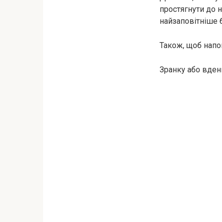
простягнути до н
найзаповітніше 
Також, щоб напов
Зранку або вден