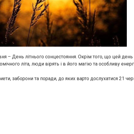
рвня – День літнього сонцестояння. Окрім того, що цей ден
мічного літа, люди вірять і в його магію та особливу енерг
мети, заборони та поради, до яких варто дослухатися 21 че