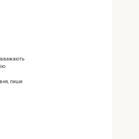
ь вважають
ію.
рвня, пише