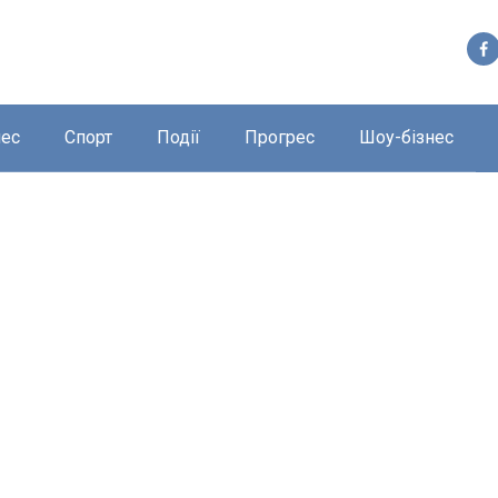
нес
Спорт
Події
Прогрес
Шоу-бізнес