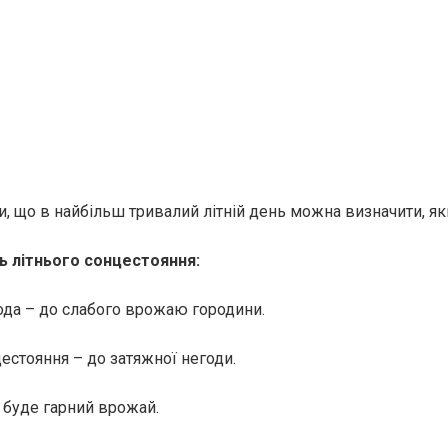
и, що в найбільш тривалий літній день можна визначити, я
ь літнього сонцестояння:
ода – до слабого врожаю городини.
естояння – до затяжної негоди.
 буде гарний врожай.