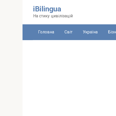
Перейти
iBilingua
до
вмісту
На стику цивілізацій
Головна
Світ
Україна
Біз