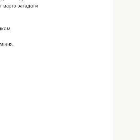
т варто загадати
нком.
міння.