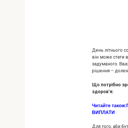
День літнього с
він може стати 
задуманого. Вваж
рішення – доле
Що потрібно зр
здоров’я:
Читайте також:
ВИПЛАТИ
Для того, аби б