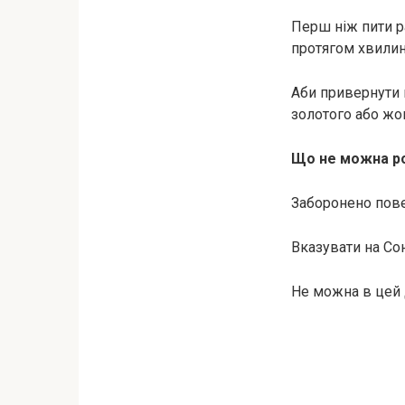
Перш ніж пити ра
протягом хвилин
Аби привернути 
золотого або жо
Що не можна ро
Заборонено пове
Вказувати на Со
Не можна в цей 