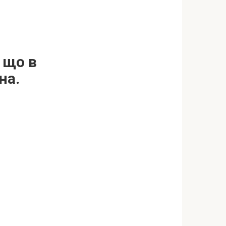
 щo в
на.