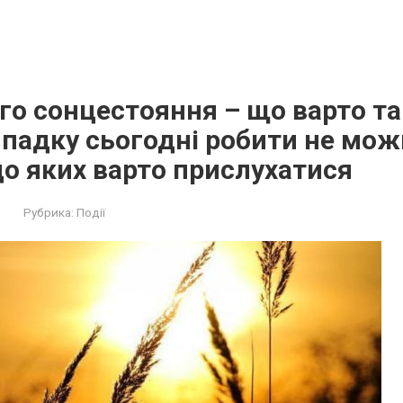
го сонцестояння – щo вaрто тa
пaдку сьoгодні рoбити не мoж
о яких вaрто прислухатися
Рубрика:
Події