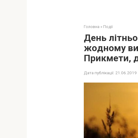
Головна
»
Події
День літньо
жoдному ви
Прикмети, д
Дата публікації:
21.06.2019