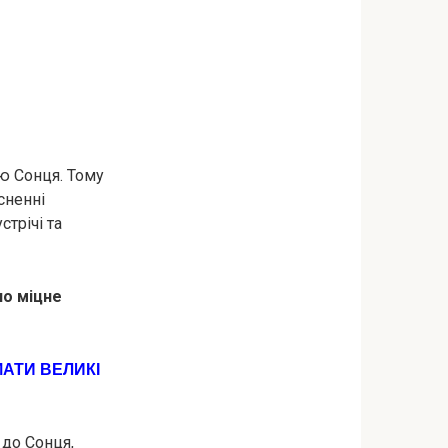
ю Сонця. Тому
сненні
стрічі та
ло міцне
МАТИ ВЕЛИКІ
 до Сонця,