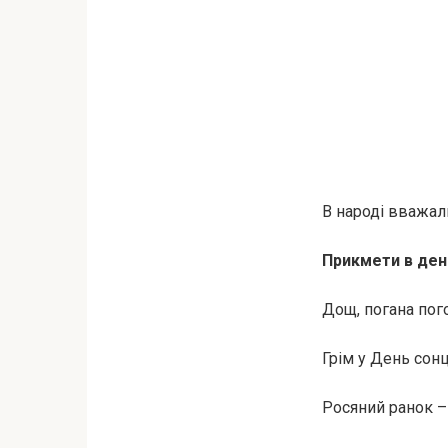
В народі вважал
Прикмети в ден
Дощ, погана пог
Грім у День сонц
Росяний ранок –