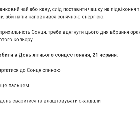
нковий чай або каву, слід поставити чашку на підвіконня т
и, аби напій наповнився сонячною енергією.
прихильність Сонця, треба вдягнути цього дня вбрання ора
втого кольору.
бити в День літнього сонцестояння, 21 червня:
ртатися до Сонця спиною.
нце пальцем.
день сваритися та влаштовувати скaндали.