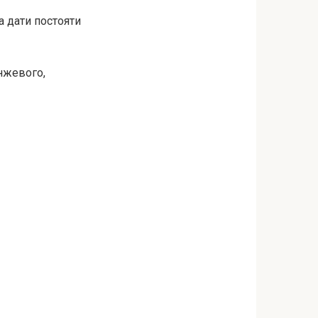
а дати постояти
нжевого,