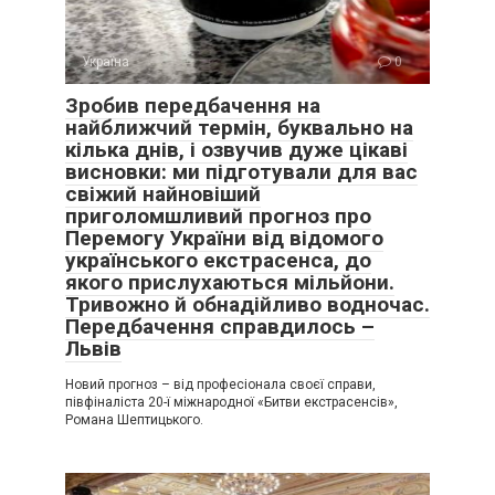
Україна
0
Зробив передбачення на
найближчий термін, буквально на
кілька днів, і озвучив дуже цікаві
висновки: ми підготували для вас
свіжий найновіший
приголомшливий прогноз про
Перемогу України від відомого
українського екстрасенса, до
якого прислухаються мільйони.
Тривожно й обнадійливо водночас.
Передбачення справдилось –
Львів
Новий прогноз – від професіонала своєї справи,
півфіналіста 20-ї міжнародної «Битви екстрасенсів»,
Романа Шептицького.