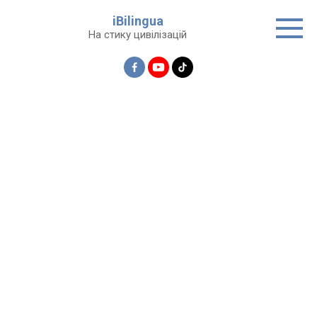
Перейти
iBilingua
до
На стику цивілізацій
вмісту