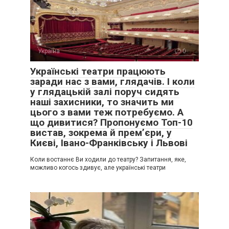
Україна
0
Українські театри працюють
заради нас з вами, глядачів. І коли
у глядацькій залі поруч сидять
наші захисники, то значить ми
цього з вами теж потребуємо. А
що дивитися? Пропонуємо Топ-10
вистав, зокрема й прем’єри, у
Києві, Івано-Франківську і Львові
Коли востаннє Ви ходили до театру? Запитання, яке,
можливо когось здивує, але українські театри