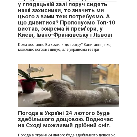
у глядацькій залі поруч сидять
наші захисники, то значить ми
цього з вами теж потребуємо. А
що дивитися? Пропонуємо Топ-10
вистав, зокрема й прем’єри, у
Києві, Івано-Франківську і Львові
Коли востаннє Ви ходили до театру? Запитання, яке,
можливо когось здивує, але українські театри
Україна
0
Погода в Україні 24 лютого буде
здебільшого дощовою. Водночас
на Сході можливий дрібний сніг.
Погода в Україні 24 лютого буде здебільшого дощовою.