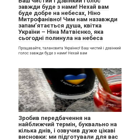
Ваш чистий і дзвінкий голос
завжди буде з нами! Нехай вам
буде добре на небесах, Ніно
Митрофанівно! Чим нам назавжди
запам’ятається душа, квітка
України – Ніна Матвієнко, яка
сьогодні полинула на небеса
Прощавайте, талановита Українко! Ваш чистий і дзвінкий
голос завжди буде з нами! Нехай вам
Україна
0
Зробив передбачення на
найближчий термін, буквально на
кілька днів, і озвучив дуже цікаві
висновки: ми підготували для вас