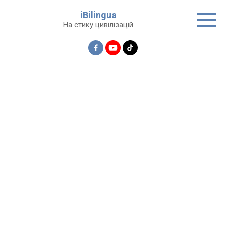
Перейти
iBilingua
до
На стику цивілізацій
вмісту