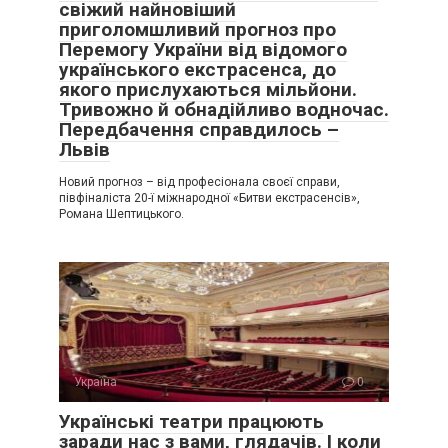
свіжий найновіший
приголомшливий прогноз про
Перемогу України від відомого
українського екстрасенса, до
якого прислухаються мільйони.
Тривожно й обнадійливо водночас.
Передбачення справдилось –
Львів
Новий прогноз – від професіонала своєї справи,
півфіналіста 20-ї міжнародної «Битви екстрасенсів»,
Романа Шептицького.
Україна
0
Українські театри працюють
заради нас з вами, глядачів. І коли