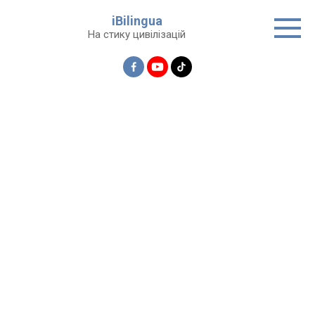
Перейти
iBilingua
до
На стику цивілізацій
вмісту