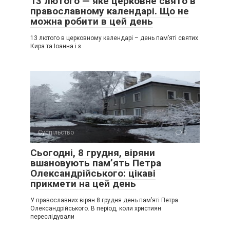
13 лютого — яке церковне свято в
православному календарі. Що не
можна робити в цей день
13 лютого в церковному календарі – день пам’яті святих
Кира та Іоанна і з
Суспільство
0
Сьогодні, 8 грудня, віряни
вшановують пам’ять Петра
Олександрійського: цікаві
прикмети на цей день
У православних вірян 8 грудня день пам’яті Петра
Олександрійського. В період, коли християн
переслідували