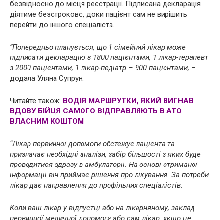
безвідносно до місця реєстрації. Підписана декларація
діятиме безстроково, доки пацієнт сам не вирішить
перейти до іншого спеціаліста.
“Попередньо планується, що 1 сімейний лікар може
підписати декларацію з 1800 пацієнтами, 1 лікар-терапевт
з 2000 пацієнтами, 1 лікар-педіатр – 900 пацієнтами,
–
додала Уляна Супрун.
Читайте також:
ВОДІЯ МАРШРУТКИ, ЯКИЙ ВИГНАВ
ВДОВУ БІЙЦЯ САМОГО ВІДПРАВЛЯЮТЬ В АТО
ВЛАСНИМ КОШТОМ
“Лікар первинної допомоги обстежує пацієнта та
призначає необхідні аналізи, забір більшості з яких буде
проводитися одразу в амбулаторії. На основі отриманої
інформації він приймає рішення про лікування. За потреби
лікар дає направлення до профільних спеціалістів.
Коли ваш лікар у відпустці або на лікарняному, заклад
первинної медичної допомоги або сам лікар, якщо це