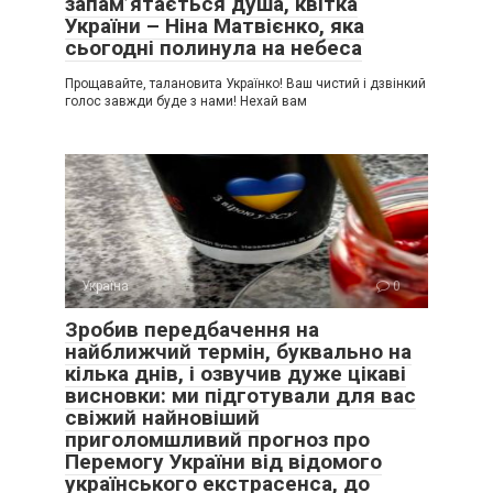
запам’ятається душа, квітка
України – Ніна Матвієнко, яка
сьогодні полинула на небеса
Прощавайте, талановита Українко! Ваш чистий і дзвінкий
голос завжди буде з нами! Нехай вам
Україна
0
Зробив передбачення на
найближчий термін, буквально на
кілька днів, і озвучив дуже цікаві
висновки: ми підготували для вас
свіжий найновіший
приголомшливий прогноз про
Перемогу України від відомого
українського екстрасенса, до