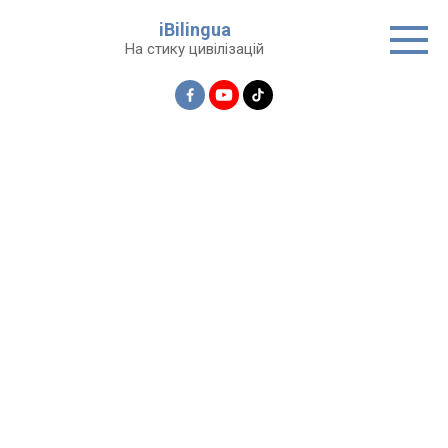
Перейти
iBilingua
до
На стику цивілізацій
вмісту