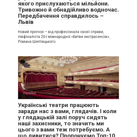
якого прислухаються мільйони.
Тривожно й обнадійливо водночас.
Передбачення справдилось –
Львів
Новий прогноз – від професіонала своєї справи,
півфіналіста 20-ї міжнародної «Битви екстрасенсів»,
Романа Шептицького.
Україна
0
Українські театри працюють
заради нас з вами, глядачів. І коли
у глядацькій залі поруч сидять
наші захисники, то значить ми
цього з вами теж потребуємо. А
що дивитися? Пропонуємо Топ-10