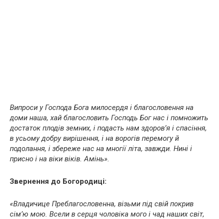
Випроси у Господа Бога милосердя і благословення на
доми наша, хай благословить Господь Бог нас і помножить
достаток плодів земних, і подасть нам здоров’я і спасіння,
в усьому добру вирішення, і на ворогів перемогу й
подолання, і збереже нас на многії літа, завжди. Нині і
присно і на віки віків. Амінь».
Звернення до Богородиці:
«Владичице Преблагословенна, візьми під свій покрив
сім’ю мою. Всели в серця чоловіка мого і чад наших світ,