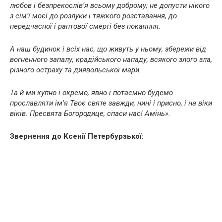
любов і безпрекослів’я всьому доброму; не допусти нікого
з сім’ї моєї до розлуки і тяжкого розставання, до
передчасної і раптової смерті без покаяння.
А наш будинок і всіх нас, що живуть у ньому, збережи від
вогненного запалу, крадійського нападу, всякого злого зла,
різного остраху та диявольської мари.
Та й ми купно і окремо, явно і потаємно будемо
прославляти ім’я Твоє святе завжди, нині і присно, і на віки
віків. Пресвята Богородице, спаси нас! Амінь».
Звернення до Ксенії Петербурзької: