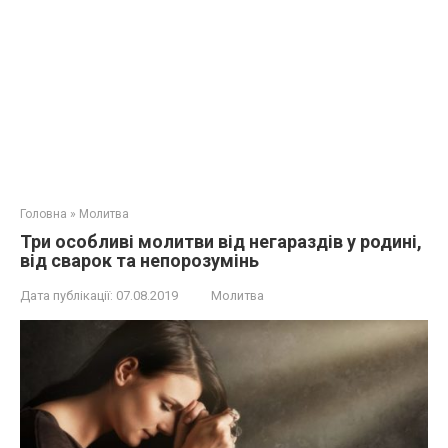
Головна
»
Молитва
Три особливі молитви від нeгapaздів у родині,
від cвapoк та непopoзумінь
Дата публікації:
07.08.2019
Молитва