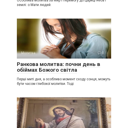
Особлива молитва за Мир і Перемогу до Цариці неба і
землі: о Мати людей.
Молитва
0
Ранкова молитва: почни день в
обіймах Божого світла
Перші миті дня, а особливо момент сходу сонця, можуть
бути часом глибокої молитви. Тоді