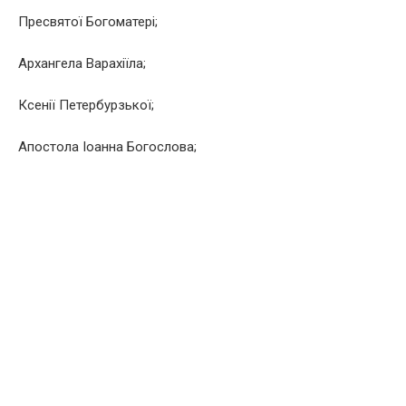
Пресвятої Богоматері;
Архангела Варахіїла;
Ксенії Петербурзької;
Апостола Іоанна Богослова;