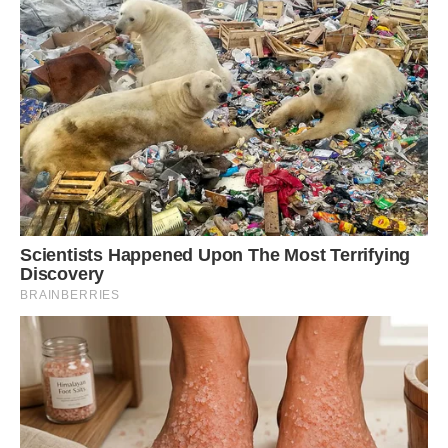
прославимо, в тобі чудодійного, Отця і Сина і Святого Духа,
Тройцю Єдиносущну і Нероздільну на віки віків. Амінь».
Бережи Вас Господь!