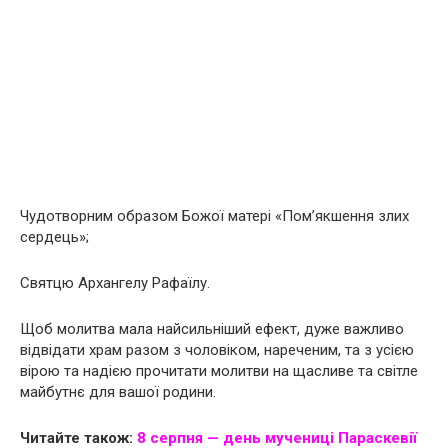
Чудотворним образом Божої матері «Пом’якшення злих
сердець»;
Святцю Архангелу Рафаїлу.
Щоб молитва мала найсильніший ефект, дуже важливо
відвідати храм разом з чоловіком, нареченим, та з усією
вірою та надією прочитати молитви на щасливе та світле
майбутнє для вашої родини.
Читайте також:
8 серпня — день мyчeницi Параскевії