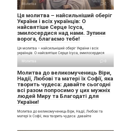
Молитва
0
Ця молитва – найсильніший оберіг
України і всіх українців: О
найсвятіше Серце Ісуса,
змилосердися над нами. Зупини
ворога, благаємо тебе!
Ця молитва – найсильніший оберіг України і всіх
українців: О найсвятіше Серце Ісуса, змилосердися
Молитва
0
Молитва до великомучениць Віри,
Надії, Любові та матері їх Софії, яка
творить чудеса: давайте сьогодні
всі разом попросимо у цих мужніх
людей Миру та Благодаті для
України!
Молитва до великомучениць Віри, Надії, Любові та
матері їх Софії, яка творить чудеса: давайте