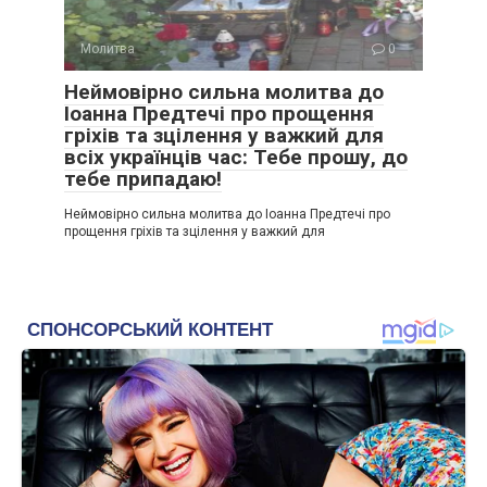
Молитва
0
Неймовірно сильна молитва до
Іоанна Предтечі про прощення
гріхів та зцілення у важкий для
всіх українців час: Тебе прошу, до
тебе припадаю!
Неймовірно сильна молитва до Іоанна Предтечі про
прощення гріхів та зцілення у важкий для