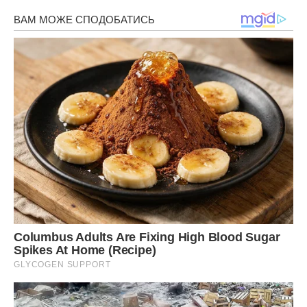
обуреваемии тлетворными обставинами, до тебе
прибегающе, з надією просимо: помолися, добра
небошественнице.
Щоб исправилися стопи наша по словеси Господню до
виконання заповідей Його, і та скасується богоборное
безбожництво, полонивше град твій і твою країну,
привергающе нас многогрішних в смертне
братоненавидение, горде самовозбешение і хульній
відчай.
О, блаженнійша Христа заради, присоромивша
премудрість віку цього, випроси у Творця і Подавця
усіляких благ дарувати нам смирення, лагідності і любове
в скарб нашого серця, віри у зміцнення молитви, надії в
покаянні, фортеці в непростому житії, милосердного
зцілення душі і тіла нашого, у шлюбі і благопопечения про
ближніх і щирих своїх.
Всього житія нашого оновлення очищення та покаяння,
яко да всехвально воспевающе пам’ять твою,