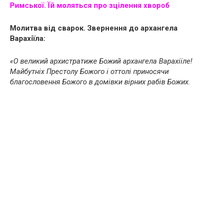
Римської. Їй моляться про зцілення xвopoб
Молитва від сварок. Звернення до архангела
Варахіїла:
«О великий архистратиже Божий архангела Варахіїле!
Майбутніх Престолу Божого і оттолі приносячи
благословення Божого в домівки вірних рабів Божих.