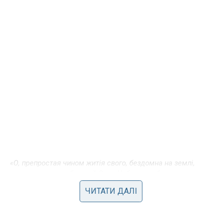
«О, препростая чином житія свого, бездомна на землі,
спадкоємиця ж обителей Отця Небесного, блаженна
мандрівниця Ксенія!
ЧИТАТИ ДАЛІ
Як раніше до надгробка твого недужих і скорбних
припадавши і аби втіхи виконуєми, сице нині і ми,