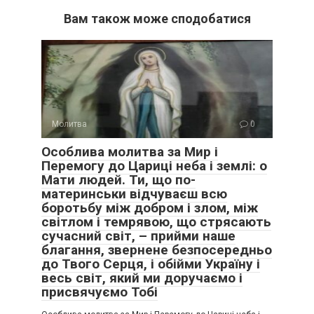
Вам також може сподобатися
Молитва
0
Особлива молитва за Мир і
Перемогу до Цариці неба і землі: о
Мати людей. Ти, що по-
материнськи відчуваєш всю
боротьбу між добром і злом, між
світлом і темрявою, що стрясають
сучасний світ, – прийми наше
благання, звернене безпосередньо
до Твого Серця, і обійми Україну і
весь світ, який ми доручаємо і
присвячуємо Тобі