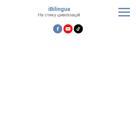
Перейти
iBilingua
до
На стику цивілізацій
вмісту