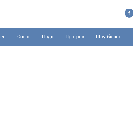
нес
Спорт
Події
Прогрес
Шоу-бізнес