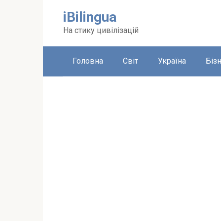
Перейти
iBilingua
до
вмісту
На стику цивілізацій
Головна
Світ
Україна
Біз