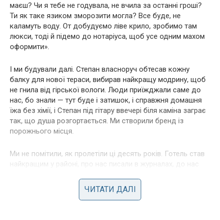
маєш? Чи я тебе не годувала, не вчила за останні гроші?
Ти як таке язиком зморозити могла? Все буде, не
каламуть воду. От добудуємо ліве крило, зробимо там
люкси, тоді й підемо до нотаріуса, щоб усе одним махом
оформити».
І ми будували далі. Степан власноруч обтесав кожну
балку для нової тераси, вибирав найкращу модрину, щоб
не гнила від гірської вологи. Люди приїжджали саме до
нас, бо знали — тут буде і затишок, і справжня домашня
їжа без хімії, і Степан під гітару ввечері біля каміна заграє
так, що душа розгортається. Ми створили бренд із
порожнього місця.
Ми не помітили, як пролетіли ці десять років. Готель став
найкращим у районі, про нас писали в журналах, до нас
записувалися за пів року наперед. Від старого трухлявого
будинку не лишилося й сліду — тепер це була справжня
ЧИТАТИ ДАЛІ
вілла з диким каменем, панорамними вікнами та
ідеальним ландшафтним дизайном, який я висаджувала
власноруч між змінами на кухні.