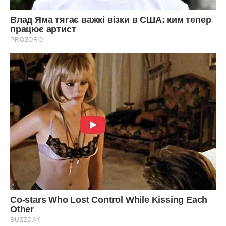
чесний труд, і ніхто не зможе прийти й сказати, що ми тут
ніхто. Ми винесли гіркий урок: іноді найнебезпечніший
ворог — це той, хто сидить з тобою за одним столом і
посміхається.