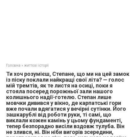
Головна
»
життєві історії
Ти хоч розумієш, Степане, що ми на цей замок
із піску поклали найкращі свої літа? — голос
мій тремтів, як те листя на осиці, поки я
стояла посеред порожньої зали нашого
колишнього надії-готелю. Степан лише
мовчки дивився у вікно, де карпатські гори
вже почали вдягатися у вечірні сутінки. Його
зашкарублі від роботи руки, ті самі, що
виклали кожен камінь у цьому фундаменті,
тепер безпорадно висіли вздовж тулуба. Він
не злився, ні. Він ніби вигорів зсередини,