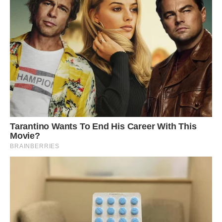
Аж ось одного ранку, коли я саме виставляла на столи
свіжі сирники для гостей і заварювала напій, до брами
підкотив новий блискучий «Лексус». З нього вийшли двоє
молодих чоловіків у таких костюмах, що я відразу
зрозуміла — то не туристи. У них в очах був не захват від
гір, а холодний блиск цифр.
Вони впевнено ходили по подвір’ю, тицяли пальцями в
Степанову терасу, робили якісь замітки в планшетах. Я
вийшла до них, витираючи руки об фартух: «Ви до кого,
панове? У нас броні немає вільних, все розписано до
кінця сезону».
— Ми не туристи, пані, — відповів один із них, блиснувши
золотим годинником. — Ми представники нового
власника, фірми з Києва. Приїхали акт прийому-передачі
готувати та робити інвентаризацію майна. З наступного
тижня тут починається ребрендинг.