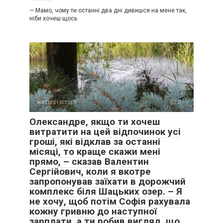
— Мамо, чому ти останні два дні дивишся на мене так,
ніби хочеш щось
життєві історії
0
Олександре, якщо ти хочеш
витратити на цей відпочинок усі
гроші, які відклав за останні
місяці, то краще скажи мені
прямо, – сказав Валентин
Сергійович, коли я вкотре
запропонував заїхати в дорожчий
комплекс біля Шацьких озер. – Я
не хочу, щоб потім Софія рахувала
кожну гривню до наступної
зарплати, а ти робив вигляд, що