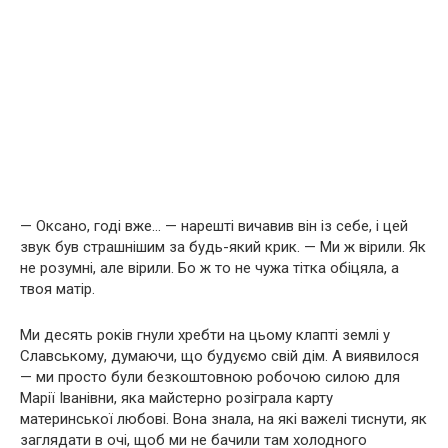
— Оксано, годі вже… — нарешті вичавив він із себе, і цей
звук був страшнішим за будь-який крик. — Ми ж вірили. Як
не розумні, але вірили. Бо ж то не чужа тітка обіцяла, а
твоя матір.
Ми десять років гнули хребти на цьому клапті землі у
Славському, думаючи, що будуємо свій дім. А виявилося
— ми просто були безкоштовною робочою силою для
Марії Іванівни, яка майстерно розіграла карту
материнської любові. Вона знала, на які важелі тиснути, як
заглядати в очі, щоб ми не бачили там холодного