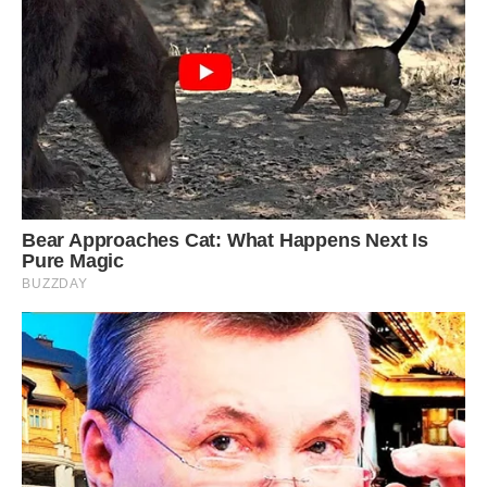
Тепер ми живемо в орендованій квартирі в Коломиї. Тут
тісно, пахне сирістю зі старого під’їзду, а з вікна видно
лише сусідню стіну. Степан працює на двох роботах,
приходить пізно, пахнучи бетоном і втомою. Я беруся за
будь-які підробітки: печу торти на замовлення, мию вікна,
бо треба платити за житло і збирати Андрійка до школи.
Син часто питає, чому ми більше не їздимо до нашого
лісу, де він знав кожну стежку. Чому бабуся більше не
передає йому гостинців. А я не знаю, що сказати дитині.
Як пояснити, що рідна кров може бути холоднішою за
кригу в лютому? Що людина, яка дала тобі життя, може з
такою легкістю його зруйнувати заради квартири в центрі
міста?
Кажуть, час лікує, але це брехня. Рана не гоїться, вона
просто обростає грубим шрамом, який ниє на кожну зміну
погоди. Мама тепер живе у Львові. Кажуть, вона стала
справжньою городянкою: ходить по театрах, п’є каву у
вишуканих кнайпах і розповідає новим знайомим, як вона