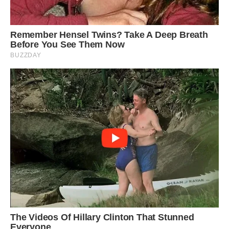
Я випустила телефон. Він упав на дерев’яну підлогу, яку
Степан шліфував три тижні, щоб вона була гладкою, як