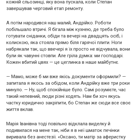
кожній сльозинці, яку вона пускала, коли Степан
завершував черговий етап ремонту.
А потім народився наш малий, Андрійко. Роботи
побільшало втричі. Я бігала між кухнею, де треба було
готувати сніданки, обіди та вечері на двадцять осіб, і
колискою, яка стояла прямо біля гарячої плити. Ноги
набрякали так, що ввечері я їх просто не відчувала, вони
були як чавунні стовпи. Але гріла думка: ми господарі.
Кожен вбитий цвях — це цеглинка в наше майбутнє.
— Мамо, може б ми вже якісь документи оформили? —
запитала я якось за обідом, коли Андрійку вже три роки
минуло. — Ну, щоб спокійніше було. Самі розумієте, час
такий непевний, люди різні ходять. Нам би хоч якусь
частку юридично закріпити, бо Степан же сюди все своє
життя вклав.
Марія Іванівна тоді повільно відклала виделку й
подивилася на мене так, ніби я в неї шматок печінки
виривала без анестезії. «Оксано, ти матір за аферистку