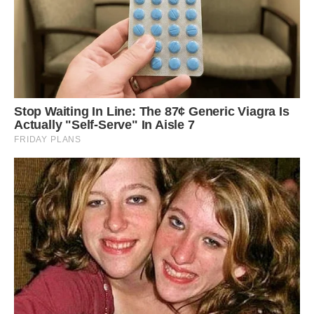
Я думала, що це якась помилка, що вони просто
переплутали поворот на серпантині. Яка передача? Який
новий власник? Я кинулася до хати, серце калатало так,
ніби хотіло вистрибнути. Руки трусилися, я ледь змогла
набрати номер мами, промахуючись повз кнопки.
— Мамо, тут якісь люди приїхали, несуть нісенітниці!
Кажуть, що вони власники! Скажіть їм, щоб забиралися,
бо Степан зараз вийде, то буде біда!
На тому кінці була тиша. Така довга й тягуча, що мені
стало важко дихати. А потім почувся голос мами — але не
той рідний, а якийсь чужий, металевий: «Оксано, я
вирішила все продати. Мені вже не ті роки, щоб готелями
займатися. Мені потрібен спокій у місті, я вже квартиру
купила у Львові, в новобудові. А ви… ви ж молоді, ви
роботящі, ще собі заробите. У вас тепер досвід є».