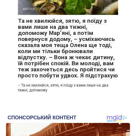
життєві історії
0
Та не хвилюйся, зятю, я поїду з
вами лише на два тижні,
допоможу Мар’яні, а потім
повернуся додому, – усміхаючись
сказала моя теща Олена ще тоді,
коли ми тільки бронювали
відпустку. – Вона ж чекає дитину,
їй потрібен спокій. Ви молоді, вам
теж захочеться десь пройтися чи
просто побути удвох. Я підстрахую
– Та не хвилюйся, зятю, я поїду з вами лише на два
тижні, допоможу