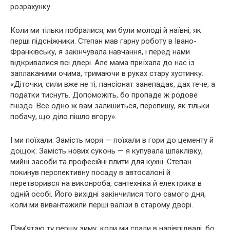
розрахунку.
Коли ми тільки побралися, ми були молоді й наївні, як
перші підсніжники. Степан мав гарну роботу в Івано-
Франківську, я закінчувала навчання, і перед нами
відкривалися всі двері. Але мама приїхала до нас із
заплаканими очима, тримаючи в руках стару хустинку.
«Діточки, сили вже не ті, пансіонат занепадає, дах тече, а
податки тиснуть. Допоможіть, бо пропаде ж родове
гніздо. Все одно ж вам залишиться, перепишу, як тільки
побачу, що діло пішло вгору».
І ми поїхали. Замість моря — поїхали в гори до цементу й
дощок. Замість нових суконь — я купувала шпаклівку,
мийні засоби та професійні плити для кухні. Степан
покинув перспективну посаду в автосалоні й
перетворився на виконроба, сантехніка й електрика в
одній особі. Його вихідні закінчилися того самого дня,
коли ми вивантажили перші валізи в старому дворі.
Пам’ятаю ту першу зиму, коли ми спали в напівпідвалі, бо