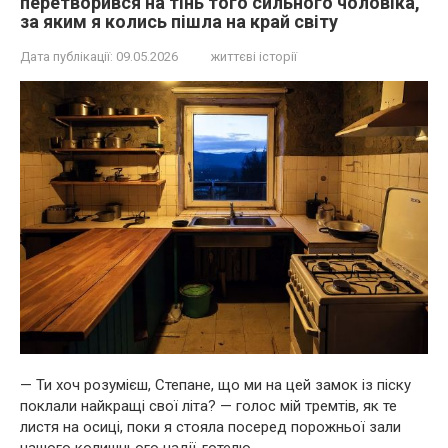
перетворився на тінь того сильного чоловіка,
за яким я колись пішла на край світу
Дата публікації:
09.05.2026
життєві історії
— Ти хоч розумієш, Степане, що ми на цей замок із піску
поклали найкращі свої літа? — голос мій тремтів, як те
листя на осиці, поки я стояла посеред порожньої зали