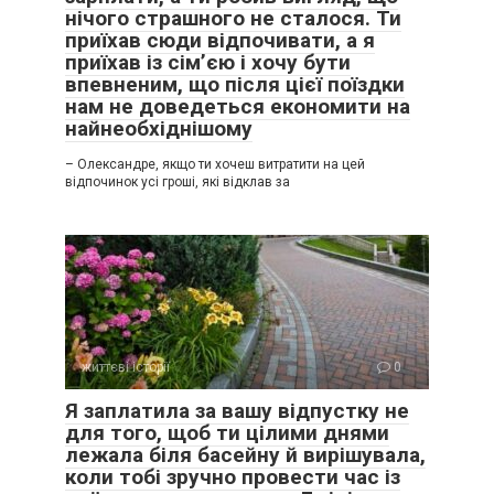
нічого страшного не сталося. Ти
приїхав сюди відпочивати, а я
приїхав із сім’єю і хочу бути
впевненим, що після цієї поїздки
нам не доведеться економити на
найнеобхіднішому
– Олександре, якщо ти хочеш витратити на цей
відпочинок усі гроші, які відклав за
життєві історії
0
Я заплатила за вашу відпустку не
для того, щоб ти цілими днями
лежала біля басейну й вирішувала,
коли тобі зручно провести час із