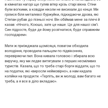
в кімнатах нагорі ще гуляв вітер крізь старі вікна. Стіни
були вогкими, а ковдри ніколи не висихали до кінця. Ми
грілися біля металевої буржуйки, підкидаючи дрова, які
Степан рубав до пізньої ночі. Він обіймав мене за плечі й
казав: «Нічого, Ксюшо, зате це наше. Це для нашої сім’ї.
Син підросте, буде де йому розігнатися, буде справжнім
господарем».
Мати ж приїжджала щомісяця, повагом обходила
володіння, проводила пальцем по підвіконнях,
перевіряючи пил. Вона кивала головою і збирала всю
виручку, яку ми ледве витягували з перших несміливих
туристів. Казала, що то треба старі борги віддати, що то
на податки, які «виросли неймовірно», а нам кидала
копійки на продукти. «Терпіть, ви ж молоді, вам багато не
треба, а я все в діло вкладаю».