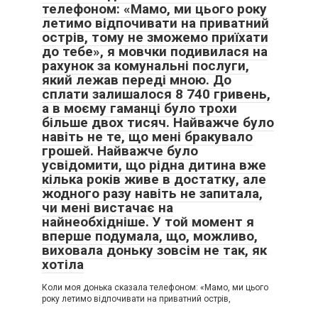
телефоном: «Мамо, ми цього року
летимо відпочивати на приватний
острів, тому не зможемо приїхати
до тебе», я мовчки подивилася на
рахунок за комунальні послуги,
який лежав переді мною. До
сплати залишалося 8 740 гривень,
а в моєму гаманці було трохи
більше двох тисяч. Найважче було
навіть не те, що мені бракувало
грошей. Найважче було
усвідомити, що рідна дитина вже
кілька років живе в достатку, але
жодного разу навіть не запитала,
чи мені вистачає на
найнеобхідніше. У той момент я
вперше подумала, що, можливо,
виховала доньку зовсім не так, як
хотіла
Коли моя донька сказала телефоном: «Мамо, ми цього
року летимо відпочивати на приватний острів,