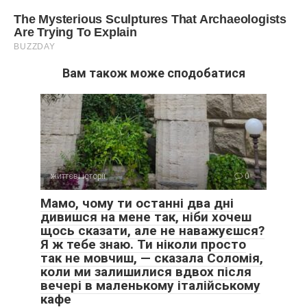
Вам також може сподобатися
Як ви вважаєте, чи можна пробачити такий вчинок матері?
Чи є якась межа, після якої родинні зв’язки просто
анулюються? Чи варто намагатися зрозуміти її старість,
чи краще назавжди викреслити цю людину зі свого
серця, щоб не отруювати себе далі? А як би ви вчинили,
якби ваша найближча людина виставила вас на вітер
після десяти років рабської праці?
життєві історії
0
Усі імена на прохання автора змінені. Фото ілюстративне.
Мамо, чому ти останні два дні
дивишся на мене так, ніби хочеш
щось сказати, але не наважуєшся?
Я ж тебе знаю. Ти ніколи просто
так не мовчиш, — сказала Соломія,
коли ми залишилися вдвох після
вечері в маленькому італійському
кафе