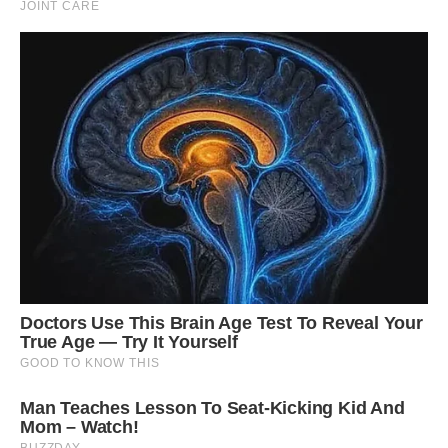
могла забезпечити собі королівську старість.
Ми виїжджали через тиждень. Нові власники, бачачи наш
стан, дозволили забрати лише особисті речі. Степан хотів
було зняти ті самі світильники, які він замовляв у коваля
за останні гроші, але я його зупинила, взявши за руку: «Не
треба, рідний. Нехай воно їм димом стане. Не бери звідси
нічого, крім нашої честі».
Мати навіть не приїхала, щоб подивитися нам в очі. Вона
не знайшла в собі сміливості постати перед зятем, який її
на руках носив через кожен поріг. Вона просто надіслала
коротке повідомлення: «Гроші за останній місяць роботи
та продукти я лишила на тумбочці в конверті. Щасти вам
на новому місці».
На тумбочці лежало три тисячі гривень. Це була ціна
десяти років нашого життя. Ціна Степанової спини, яка
тепер постійно боліла, моїх порізаних рук і розтоптаних
сподівань нашого сина, який думав, що ці гори — його дім
назавжди.