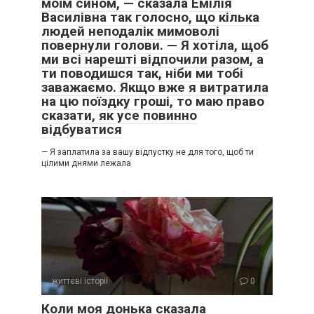
моїм сином, — сказала Емілія
Василівна так голосно, що кілька
людей неподалік мимоволі
повернули голови. — Я хотіла, щоб
ми всі нарешті відпочили разом, а
ти поводишся так, ніби ми тобі
заважаємо. Якщо вже я витратила
на цю поїздку гроші, то маю право
сказати, як усе повинно
відбуватися
— Я заплатила за вашу відпустку не для того, щоб ти
цілими днями лежала
життєві історії
0
Коли моя донька сказала