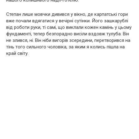
нашого колишнього надії-готелю.
Степан лише мовчки дивився у вікно, де карпатські гори
вже почали вдягатися у вечірні сутінки. Його зашкарублі
від роботи руки, ті самі, що виклали кожен камінь у цьому
фундаменті, тепер безпорадно висіли вздовж тулуба. Він
не злився, ні. Він ніби вигорів зсередини, перетворився на
тінь того сильного чоловіка, за яким я колись пішла на
край світу.