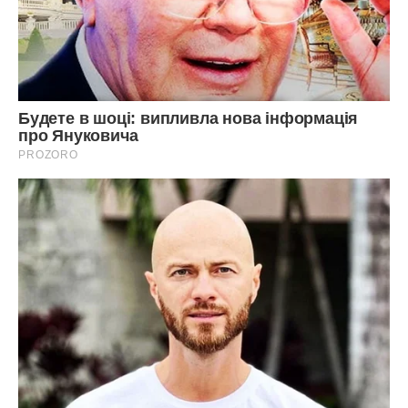
«допомогла дітям стати на ноги».
Нещодавно вона знову дзвонила. Голос був слабкий,
плаксивий. Казала, що в неї тиск підскочив, що сусіди
зверху її залили, і паркет, куплений за «наші» гроші, почав
здуватися. Просила, щоб Степан заїхав на вихідних,
глянув до кранів, бо майстри зараз дорогі. Степан просто
мовчки поклав слухавку і довго дивився в одну точку на
стіні.
Знаєте, що найстрашніше в цій історії? Те, що десь
глибоко в душі я досі ловлю себе на думці, що мені її
шкода. Самотня стара жінка в золотій клітці, яку вона
збудувала на наших кістках. Але потім я згадую Степанові
очі того ранку і порожнечу в кімнаті сина — і будь-яка
жалість зникає, залишаючи по собі лише холодний попіл.
Ми почали все з нуля в тридцять п’ять років. Це важко,
часом нестерпно, але принаймні тепер ми знаємо, що
кожен стілець у цій орендованій квартирі куплений за наш