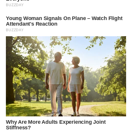
шовк. Екран не розбився — він просто продовжував
світитися, відбиваючи моє обличчя, яке за одну секунду
постаріло на десять років. В ту мить мені здалося, що все
наше життя — то був лише декорація для чужого
збагачення.
Степан, коли дізнався, навіть не кричав. Він не розбив
жодної шибки, не кинувся на тих паничів. Він просто сів на
сходи, які сам виводив до ідеального стану, і вперше на
моїй пам’яті заплакав. Це були не сльози образи, це було
ридання людини, яку випотрошили заживо. Чоловік, який
не боявся ніякої роботи, тепер сидів і здригався, бо в
нього відібрали віру в те, що чесна праця і родина — це
щось варте захисту.
Виявилося, що Марія Іванівна все спланувала ще рік тому.
Поки ми купували за свої зароблені «чайові» нові меблі в
гостьові кімнати та ставили дорогі сонячні панелі, вона
тихцем оформлювала папери. Ми були просто
безкоштовними управителями, дурниками, які підняли
ринкову ціну її нерухомості в десятки разів, щоб вона