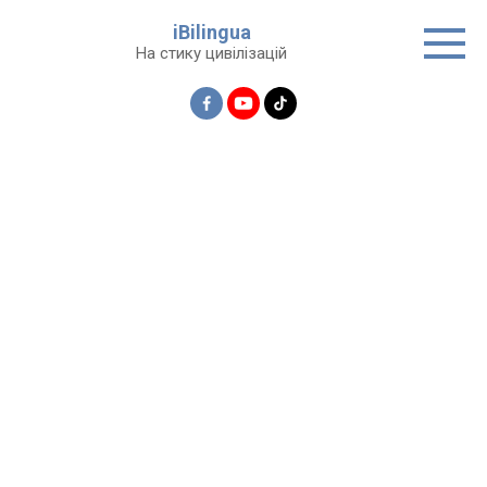
Перейти
iBilingua
до
На стику цивілізацій
вмісту