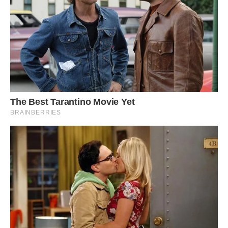
них в даних все вірно. А той, хто вводив, зараз у відпустці.
Але ввів все вірно.
Добрі люди підкинули норму для вступу в КНУ в паперовій
формі: “при наявності розбіжностей в даних надходить в
Єдиній базі (прізвище, ім’я, по батькові, дата народження,
стать, громадянство і т.д.) і в відповідному документі про
отримання повної загальної середньої освіти і в
сертифікаті зовнішнього незалежного оцінювання”.
Але я делікатно наголошу, що таких розбіжностей просто
не може бути, оскільки в згаданих Свідоцтві про повну
загальну середню освіту та сертифікатах ЗНО просто
немає пунктів про дату народження, стать і громадянство.
Як можуть бути приводом протиріччя в пунктах, які
відсутні? Мені дах зриває після відвідування і обдзвону
всіх цих установ. Якщо до 10.07 не проясниться – то
тільки паперова форма. А якщо вона хоче не в Київ, а в
Одесу?