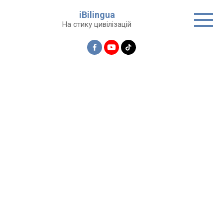
Перейти
iBilingua
до
На стику цивілізацій
вмісту