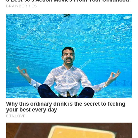
“Надходить переживає, щоб встигнути зареєструвати
кабінет. І що робити якщо коледж не встигне віддати
атестат до липня?”,
– обурюється Богдан Олійник.
Надходження на молодшого спеціаліста та на
магістратуру в 2019-м