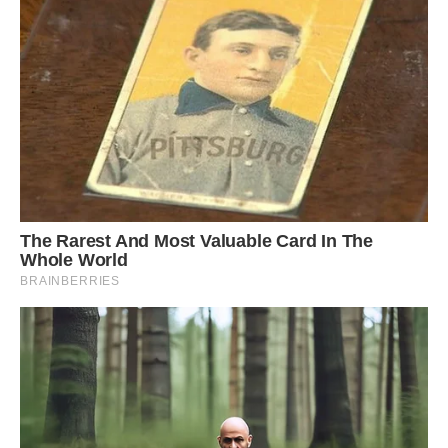
Цього року технікуми і коледжі приймають заяви від
абітурієнтів з 1 по 13 липня . До навчального закладу
треба подати оригінали і копії паспорта або свідоцтва про
народження; хлопцям – копії військово-облікового
документа; атестата з додатком; для тих, хто закінчив 11
класів – сертифікати ЗНО; чотири фотографії 3 * 4.
А з 14 липня починаються вступні екзамени та творчі
конкурси. Для випускників 9-х класів треба буде здати
українську мову і ще один предмет на розсуд
навчального закладу. Випускникам 11-х класів зарахують
результати ЗНО.
Рейтинговий список вступників до навчального закладу
має оприлюднити 23 липня.
Ті, хто закінчив 11 класів і
хочуть вчитися в коледжі, повинні зареєструватися через
Систему електронного вступу і завантажити документи з
1 липня до 29 липня.
Основна зміна для вступників до магістратури –