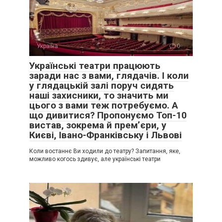
Україна
0
Українські театри працюють
заради нас з вами, глядачів. І коли
у глядацькій залі поруч сидять
наші захисники, то значить ми
цього з вами теж потребуємо. А
що дивитися? Пропонуємо Топ-10
вистав, зокрема й прем’єри, у
Києві, Івано-Франківську і Львові
Коли востаннє Ви ходили до театру? Запитання, яке,
можливо когось здивує, але українські театри