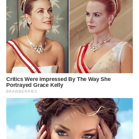
“У нас в базі даних немає помилки. Це школа.
Я питаю:
– Якщо школа невірно подала, чому у вас правильні дані?
– Це дві різні бази даних. Якщо школа вас буде футболити,
знімемо директора.
Дзвоню в школу.