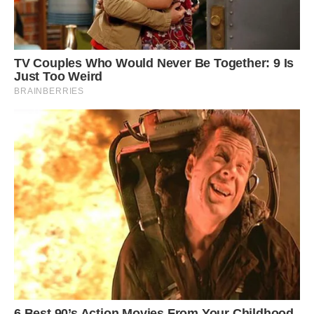
Піду по повному колу і подам до суду за обмеження
конституційних прав ” а в Одесу? Піду по повному колу і
подам до суду за обмеження конституційних прав ” а в
Одесу? Піду по повному колу і подам до суду за
обмеження конституційних прав”,
– пише Галушко.
Проблеми з надходженням виникли і у випускників
коледжів, які захотіли вступати далі. Так, в деяких
коледжах навчання закінчилося 30 червня. І тільки 1
липня вони замовили атестати про повну загальну
середню освіту – цей документ потрібен для реєстрації в
системі електронного вступу. Коли їх надрукують –
невідомо.