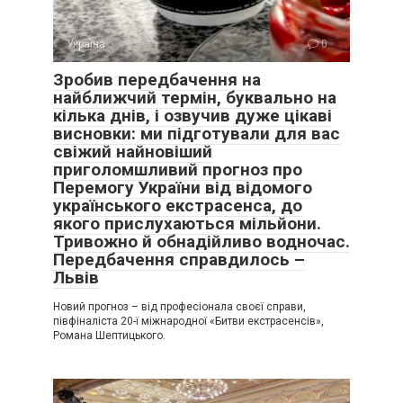
Україна
0
Зробив передбачення на
найближчий термін, буквально на
кілька днів, і озвучив дуже цікаві
висновки: ми підготували для вас
свіжий найновіший
приголомшливий прогноз про
Перемогу України від відомого
українського екстрасенса, до
якого прислухаються мільйони.
Тривожно й обнадійливо водночас.
Передбачення справдилось –
Львів
Новий прогноз – від професіонала своєї справи,
півфіналіста 20-ї міжнародної «Битви екстрасенсів»,
Романа Шептицького.