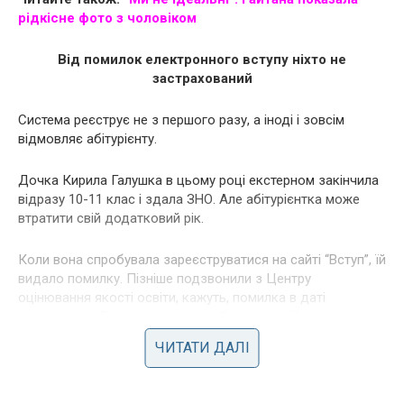
рідкісне фото з чоловіком
Від помилок електронного вступу ніхто не
застрахований
Система реєструє не з першого разу, а іноді і зовсім
відмовляє абітурієнту.
Дочка Кирила Галушка в цьому році екстерном закінчила
відразу 10-11 клас і здала ЗНО. Але абітурієнтка може
втратити свій додатковий рік.
Коли вона спробувала зареєструватися на сайті “Вступ”, їй
видало помилку. Пізніше подзвонили з Центру
оцінювання якості освіти, кажуть, помилка в даті
народження. Батьки почали розбиратися, зібрали всі
документи і написали заяву.
ЧИТАТИ ДАЛІ