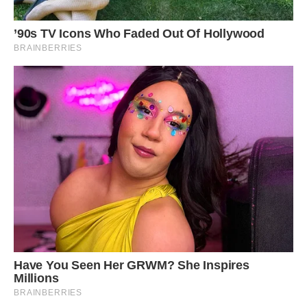
описує Кирило Галушко ситуацію в Facebook.
10 липня – крайній термін, коли абітурієнти можуть
створити електронні кабінети, завантажувати в систему
копії документів і результати ЗНО. А з 10 до 22 липня
університети прийматимуть електронні заяви.
Уже минуло кілька днів вступної кампанії. Дочка Кирила
до сих пір не може зареєструватися в системі
електронного вступу. Знайти, де виникла помилка, все ще
не можуть.
“Школа представила дані в цифровій формі (є
роздруківка), база прийняла в цифровий, тому що фізично
не заповнює. В ІПС “Освіта” кажуть, що вони працюють
тільки з управліннями освіти, а не з персоналіями. Якщо
щось не подобається, то нехай школа звертається в
управління.