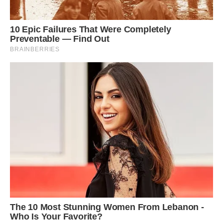
Цей етап вже пройшов в травні. Крім цього, на
спеціальності “Право” та “Міжнародне право” абітурієнти
будуть здавати єдиний професійний вступний іспит. Це
тест двох блоків: загальні правові компетенції і базові
правові дисципліни.