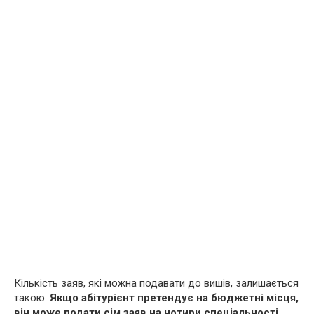
Кількість заяв, які можна подавати до вишів, залишається
такою.
Якщо абітурієнт претендує на бюджетні місця,
він може подати сім заяв на чотири спеціальності.