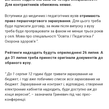
Для контрактників обмежень немає.
Вступники до медичних і педагогічних вузів
отримають
право першочергового зарахування.
Для цього треба
буде підписати договір, за яким після випуску з вузу
треба буде пропрацювати за фахом не менше трьох років
у селі. Мова про спеціальності “Освіта / Педагогіка і”
Охорона здоров’я “.
Рейтинги надходять будуть оприлюднені 26 липня. А
до 31 липня треба принести оригінали документів до
обраного вузу.
” До 1 серпня 12 годині буде тривати зарахування на
бюджет, і тоді вже побачимо список всіх зарахованих на
бюджет. Зарахування на контракт і, відповідно, створення
електронних кабінетів надходить, буде доступно аж до
кінця вересня”,
– зазначила Гриневич під час прес-
конференції.