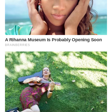
– У нас все у відпустках. Але спробуємо. Знаходять
завуча, яка повинна сьогодні улітать у відпустку.
Присипають фото відправлених даних. Все вірно.
Повертаюся до того проклятого Центру:
– Значить це помилилися в Єдиній базі даних освіти.
Нехай вам школа дасть контакти і розбірайтееся там “, –