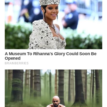
Святогір’я — джерело душевних сил
Чисте повітря, природа і храми — ось три причини
відвідати Святогір’я. Невичерпні резерви духовної енергії
приховані у Святогірській лаврі, православній святині у
північній частині Донецької області. Гора, на якій стоїть
монастир, вважається святою. Перша згадка про “святі
гори” датується 1526 роком. Історія монастиря почалася,
коли перші монахи викопали церкви і келії в верхньому
ярусі крейдяної скелі. У східній стіні ще видно сліди від
іконостаса першої підземної церкви монастиря. Від цієї
печерної церкви розгалужуються лабіринти тротуарів і
келій. Поселитися зможете в одному з багатьох готелів,
розташованих довкола. За бажанням можна обрати
святогірські лісові бази відпочинку, санаторії, пансіонати,
квартири або екосадиби — вибір широкий. Вдихнути