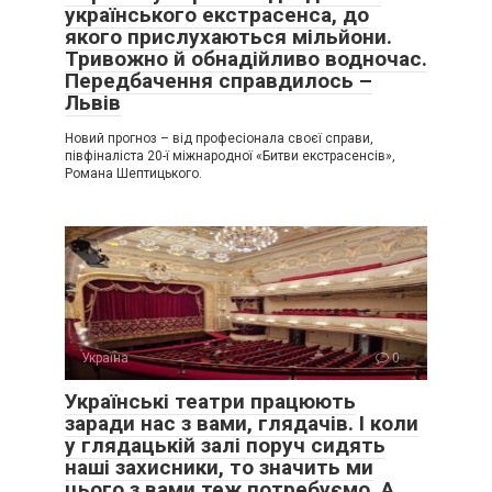
українського екстрасенса, до
якого прислухаються мільйони.
Тривожно й обнадійливо водночас.
Передбачення справдилось –
Львів
Новий прогноз – від професіонала своєї справи,
півфіналіста 20-ї міжнародної «Битви екстрасенсів»,
Романа Шептицького.
Україна
0
Українські театри працюють
заради нас з вами, глядачів. І коли
у глядацькій залі поруч сидять
наші захисники, то значить ми
цього з вами теж потребуємо. А