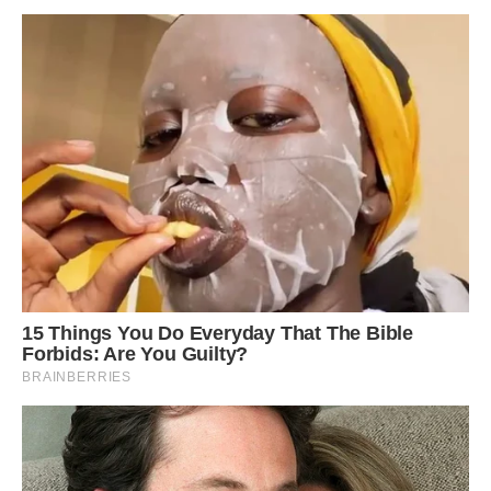
Десни і золотими банями храмів, відчуваєш, як серце і
душу сповнюють тиша і спокій. Чернігів — місто скверів,
фонтанів, православних святинь, затишних кафе і багатої
історії. За два дні цілком можливо не кваплячись
познайомитися з найцікавішими пам’ятками княжого
граду.
Головна з них — Детинець (Чернігівський Вал), саме тут
знаходяться Спасо-Преображенський собор, парк,
пам’ятники, гармати і т.д. Звідси відкривається гарна
панорама на Болдині гори. Варто відчути особливу
атмосферу Антонієвих печер. Це таємниче місце,
пов’язане з Антонієм Печерським, який був одним із
засновників Києво-Печерської Лаври. Відвідайте
Катерининську церкву, підніміться на дзвіницю і
подивіться на Чернігів з висоти пташиного польоту,
здійсніть прогулянку на кораблику по Десні. А наступного
дня можна вирушити в урочище Ялівщина — гарну місцину
біля річки Стрижень. Це не доглянутий міський парк,
замість вимощених алей тут лісові стежки. Однак сюди і
приходять саме для того, щоб насолодитися унікальністю