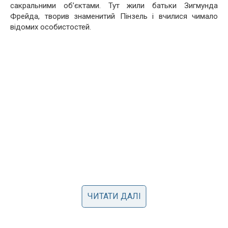
сакральними об’єктами. Тут жили батьки Зигмунда
Фрейда, творив знаменитий Пінзель і вчилися чимало
відомих особистостей.
ЧИТАТИ ДАЛІ