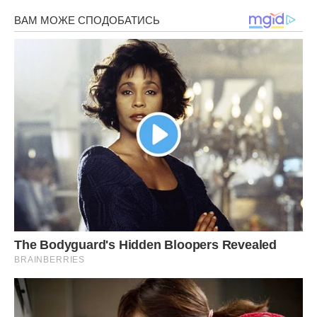
Житомирщина, яка вражає
Житомирщину часто і незаслужено оминає туристична
увага. І дарма! За кілька днів тут можна побачити багато
цікавого. По-перше, Коростишівський каньйон, замок
Радомишль і пам’ятник дерунів у Коростені. Тим, хто
захоплюється історією Другої світової Війни, буде
цікавим об’єкт “Скеля”, відомий як “Бункер Сталіна” –
колишній секретний підземний командний пункт. Вартий
уваги скалодром для тренувань альпіністів у селищі
Дениші біля однойменного санаторію. Наймальовничіші
місця знаходяться в районі дамб, місцеві полюбляють
приїжджати сюди на вихідні з наметом. А ще у селищі
знаходяться руїни замку 1911 року, який належав родині
Терещенків. Заряджає енергією незвичайне місце сили —