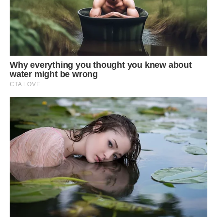
свіжого повітря можна біля святогірських блакитних озер,
а також варто побачити ще одне чудо Донеччини —
соляні печери у Соледарі. В цьому невеличкому місті
Бахмутського району розташований унікальний
спелеосанаторій “Соляна Симфонія”.