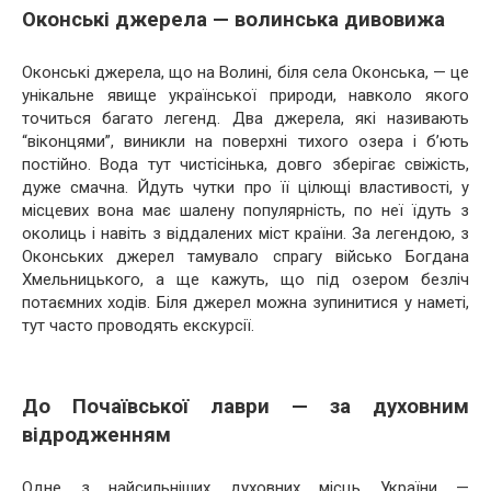
Оконські джерела — волинська дивовижа
Оконські джерела, що на Волині, біля села Оконська, — це
унікальне явище української природи, навколо якого
точиться багато легенд. Два джерела, які називають
“віконцями”, виникли на поверхні тихого озера і б’ють
постійно. Вода тут чистісінька, довго зберігає свіжість,
дуже смачна. Йдуть чутки про її цілющі властивості, у
місцевих вона має шалену популярність, по неї їдуть з
околиць і навіть з віддалених міст країни. За легендою, з
Оконських джерел тамувало спрагу військо Богдана
Хмельницького, а ще кажуть, що під озером безліч
потаємних ходів. Біля джерел можна зупинитися у наметі,
тут часто проводять екскурсії.
До Почаївської лаври — за духовним
відродженням
Одне з найсильніших духовних місць України —