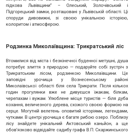
підкова Львівщини” – Олеський, Золочівський і
Підгорецький замки, розташовані у Львівській області. Ці
споруди дивовижні, зі своєю унікальною історією,
колоритом і атмосферою.
Родзинка Миколаївщина: Трикратський ліс
Втомилися від міста і безкінечної буденної метушні, душа
потребує злиття з природою — подаруйте собі зустріч з
Трикратським лісом, родзинкою Миколаївщини. Це
заповідні урочища у Вознесенському районі
Миколаївської області біля села Трикрати. Після кількох
годин прогулянки вже не дивуєшся їжакам, білкам,
черепахам і вужам. Улюблене місце туристів — біля дуба
кохання, величезного дерева, схожого своєю формою на
серце. Могутній велетень оповитий історіями, легендами,
чутками. В центрі урочища є багате рибою озеро. Поблизу
лісу знайдете унікальний Актовський каньйон, а ще
обов’язково відвідайте садибу графа В.П. Скаржинського