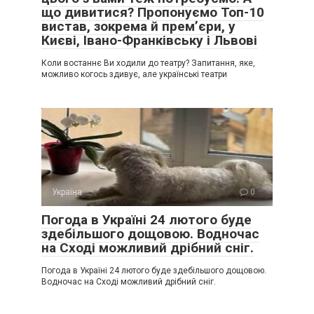
що дивитися? Пропонуємо Топ-10
вистав, зокрема й прем’єри, у
Києві, Івано-Франківську і Львові
Коли востаннє Ви ходили до театру? Запитання, яке,
можливо когось здивує, але українські театри
Україна
0
Погода в Україні 24 лютого буде
здебільшого дощовою. Водночас
на Сході можливий дрібний сніг.
Погода в Україні 24 лютого буде здебільшого дощовою.
Водночас на Сході можливий дрібний сніг.