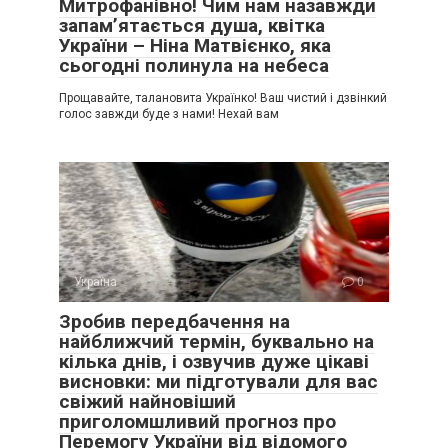
Митрофанівно! Чим нам назавжди
запам’ятається душа, квітка
України – Ніна Матвієнко, яка
сьогодні полинула на небеса
Прощавайте, талановита Українко! Ваш чистий і дзвінкий
голос завжди буде з нами! Нехай вам
Україна
0
Зробив передбачення на
найближчий термін, буквально на
кілька днів, і озвучив дуже цікаві
висновки: ми підготували для вас
свіжий найновіший
приголомшливий прогноз про
Перемогу України від відомого