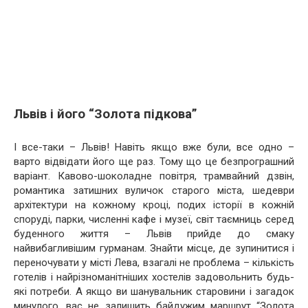
Львів і його “Золота підкова”
І все-таки – Львів! Навіть якщо вже були, все одно –
варто відвідати його ще раз. Тому що це безпрограшний
варіант. Кавово-шоколадне повітря, трамвайний дзвін,
романтика затишних вуличок старого міста, шедеври
архітектури на кожному кроці, подих історії в кожній
споруді, парки, численні кафе і музеї, світ таємниць серед
буденного життя – Львів прийде до смаку
найвибагливішим гурманам. Знайти місце, де зупинитися і
переночувати у місті Лева, взагалі не проблема – кількість
готелів і найрізноманітніших хостелів задовольнить будь-
які потреби. А якщо ви шанувальник старовини і загадок
минулого, вас не залишить байдужим маршрут “Золота