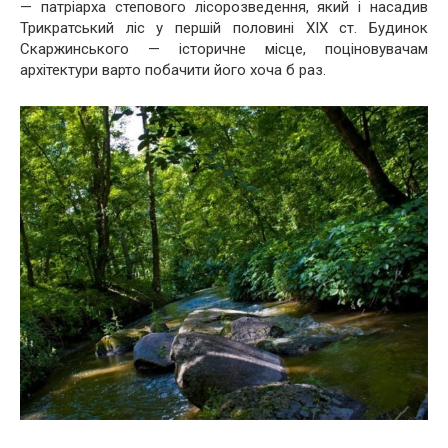
— патріарха степового лісорозведення, який і насадив
Трикратський ліс у першій половині XIX ст. Будинок
Скаржинського — історичне місце, поціновувачам
архітектури варто побачити його хоча б раз.