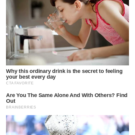
“Кам’яне село”. Величезні валуни, розкидані посеред лісу
між сосен і дубів, утворюють вулиці, будинки, тощо.
Любителям архітектури і значущих історичних фактів
варто подивитися замки і садиби Житомирської області:
Палац Уварової, палаци Терещенко в селищах Червоне й
Андрушівка, садибу Оржевських в селищі Нова Чортория.
Завітайте до Палацу Ганських, де жив Бальзак, не оминіть
увагою унікальний в Україні неоготичний костел Костьол
Святої Клари.