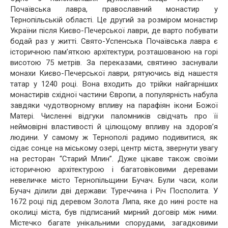
Почаївська лавра, православний монастир у
Тернопільській області. Це другий за розміром монастир
України після Києво-Печерської лаври, де варто побувати
бодай раз у житті. Свято-Успенська Почаївська лавра є
історичною пам’яткою архітектури, розташованою на горі
висотою 75 метрів. За переказами, святиню заснували
монахи Києво-Печерської лаври, рятуючись від нашестя
татар у 1240 році. Вона входить до трійки найгарніших
монастирів східної частини Європи, а популярність набула
завдяки чудотворному впливу на парафіян ікони Божої
Матері. Численні відгуки паломників свідчать про її
неймовірні властивості й цілющому впливу на здоров’я
людини. У самому ж Тернополі радимо подивитися, як
сідає сонце на міському озері, центр міста, звернути увагу
на ресторан “Старий Млин”. Дуже цікаве також своїми
історичною архітектурою і багатовіковими деревами
невеличке місто Тернопільщини Бучач. Були часи, коли
Бучач ділили дві держави: Туреччина і Річ Посполита. У
1672 році під деревом Золота Липа, яке до нині росте на
околиці міста, був підписаний мирний договір між ними.
Містечко багате унікальними спорудами, загадковими