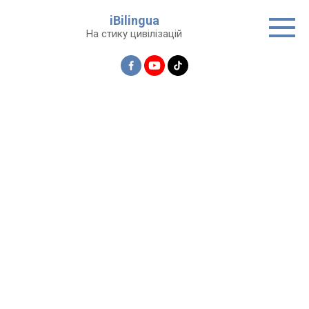
Перейти
iBilingua
до
На стику цивілізацій
вмісту