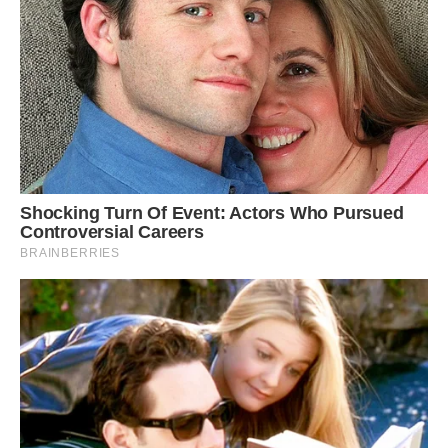
природних красот. Такий вікенд запам’ятається надовго.
Джерело