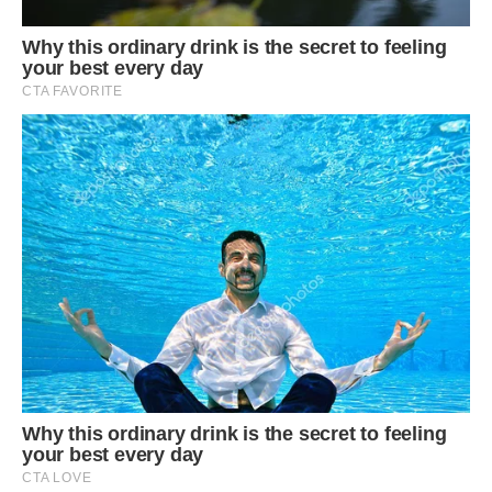
Чернігів
Чернігів має той власний шарм, який закохує в себе м’яко і
ненав’язливо. Прогулюючись історичним центром під
кронами старих дерев, милуючись з Валів синіми водами